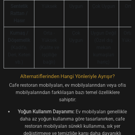
Sentetik
Yüksek
Uygun
Çok Uygun
Orta
Rattan /
Hasır
Kumaş /
Orta -
Çok
Uygun Değil
Orta -
Döşemelik
Yüksek
Uygun
(Özel dış
Yükse
(Kadife,
(Kalite ve
mekan
Deri, Keten
işçiliğe
kumaşları
vb.)
bağlı)
hariç)
Alternatiflerinden Hangi Yönleriyle Ayrışır?
Cafe restoran mobilyaları, ev mobilyalarından veya ofis
mobilyalarından farklılaşan bazı temel özelliklere
sahiptir:
Yoğun Kullanım Dayanımı:
Ev mobilyaları genellikle
daha az yoğun kullanıma göre tasarlanırken, cafe
restoran mobilyaları sürekli kullanıma, sık yer
değiştirmeye ve temizliğe karşı daha dayanıklı