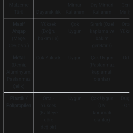
Malzeme
Mimari
Dış Mimari
Gene
Türü
Dayanıklılık
Kullanım
Kullanım
Maliye
Masif
Yüksek
Çok
Sınırlı (Özel
Orta -
Ahşap
(Doğru
Uygun
kaplama ve
Yükse
(Meşe,
bakım ile)
bakım
Ceviz vb.)
gerektirir)
Metal
Çok Yüksek
Uygun
Çok Uygun
Orta
(Demir,
(Paslanmaz
Alüminyum,
kaplamalı
Paslanmaz
olanlar)
Çelik)
Plastik /
Orta -
Uygun
Çok Uygun
Düşü
Polipropilen
Yüksek
(UV
- Orta
(Kaliteye
korumalı
göre
olanlar)
değişir)