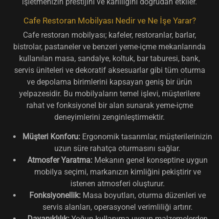
işletmenizin prestijini ve karlılığını doğrudan etkiler.
Cafe Restoran Mobilyası Nedir ve Ne İşe Yarar?
Cafe restoran mobilyası; kafeler, restoranlar, barlar,
bistrolar, pastaneler ve benzeri yeme-içme mekanlarında
kullanılan masa, sandalye, koltuk, bar taburesi, bank,
servis üniteleri ve dekoratif aksesuarlar gibi tüm oturma
ve depolama birimlerini kapsayan geniş bir ürün
yelpazesidir. Bu mobilyaların temel işlevi, müşterilere
rahat ve fonksiyonel bir alan sunarak yeme-içme
deneyimlerini zenginleştirmektir.
Müşteri Konforu:
Ergonomik tasarımlar, müşterilerinizin
uzun süre rahatça oturmasını sağlar.
Atmosfer Yaratma:
Mekanın genel konseptine uygun
mobilya seçimi, markanızın kimliğini pekiştirir ve
istenen atmosferi oluşturur.
Fonksiyonellik:
Masa boyutları, oturma düzenleri ve
servis alanları, operasyonel verimliliği artırır.
Dayanıklılık:
Yoğun kullanıma uygun malzemelerden