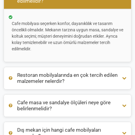
edilmelidir?
Cafe mobilyası seçerken konfor, dayanıklılık ve tasarım
öncelikli olmalıdır. Mekanın tarzına uygun masa, sandalye ve
koltuk seçimi; müşteri deneyimini doğrudan etkiler. Ayrıca
kolay temizlenebilir ve uzun ömürlü malzemeler tercih
edilmelidir.
Restoran mobilyalarında en çok tercih edilen
malzemeler nelerdir?
Cafe masa ve sandalye ölçüleri neye göre
Restoran mobilyalarında genellikle
ahşap
,
metal
ve
rattan
belirlenmelidir?
malzemeler öne çıkar. İç mekanlarda sıcak bir atmosfer için
ahşap, dış mekanlarda ise hava koşullarına dayanıklı
alüminyum veya rattan tercih edilir.
Dış mekan için hangi cafe mobilyaları
Masa ve sandalye ölçüleri, mekanın büyüklüğüne ve oturma