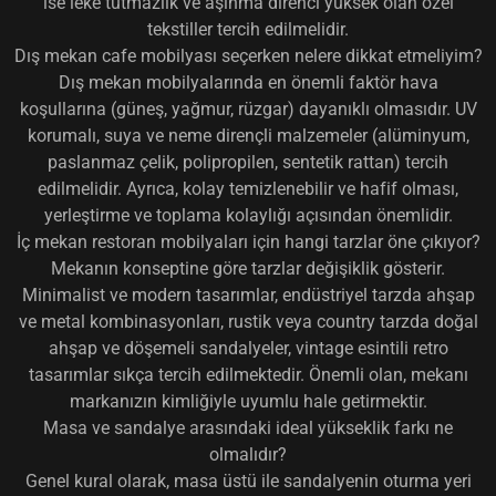
ise leke tutmazlık ve aşınma direnci yüksek olan özel
tekstiller tercih edilmelidir.
Dış mekan cafe mobilyası seçerken nelere dikkat etmeliyim?
Dış mekan mobilyalarında en önemli faktör hava
koşullarına (güneş, yağmur, rüzgar) dayanıklı olmasıdır. UV
korumalı, suya ve neme dirençli malzemeler (alüminyum,
paslanmaz çelik, polipropilen, sentetik rattan) tercih
edilmelidir. Ayrıca, kolay temizlenebilir ve hafif olması,
yerleştirme ve toplama kolaylığı açısından önemlidir.
İç mekan restoran mobilyaları için hangi tarzlar öne çıkıyor?
Mekanın konseptine göre tarzlar değişiklik gösterir.
Minimalist ve modern tasarımlar, endüstriyel tarzda ahşap
ve metal kombinasyonları, rustik veya country tarzda doğal
ahşap ve döşemeli sandalyeler, vintage esintili retro
tasarımlar sıkça tercih edilmektedir. Önemli olan, mekanı
markanızın kimliğiyle uyumlu hale getirmektir.
Masa ve sandalye arasındaki ideal yükseklik farkı ne
olmalıdır?
Genel kural olarak, masa üstü ile sandalyenin oturma yeri