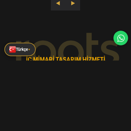
Türkçe
▼
İÇ MIMARI TASARIM HIZMETI
Roots Design firması endüstriyel tasarım ve el
sanatlarını geniş ürün yelpazesinde bir araya
getiriyor.
Lüks Otel Dekorasyon
Fikirleri