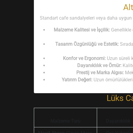
Al
Standart cafe sandalyeleri veya daha uygun fiy
Malzeme Kalitesi ve İşçilik:
Genellikle 
Tasarım Özgünlüğü ve Estetik:
Sırada
Konfor ve Ergonomi:
Uzun süreli k
Dayanıklılık ve Ömür:
Kalit
Prestij ve Marka Algısı:
Meka
Yatırım Değeri:
Uzun ömürlülükleri 
Lüks Ca
Malzeme Türü
Dayanıklılık