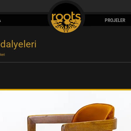
A
PROJELER
dalyeleri
leri