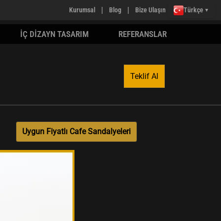
|
|
Kurumsal
Blog
Bize Ulaşın
Türkçe
▼
İÇ DİZAYN TASARIM
REFERANSLAR
Teklif Al
Uygun Fiyatlı Cafe Sandalyeleri