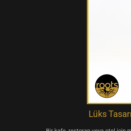
Lüks Tasar
Bir kafe, restoran veya otel için