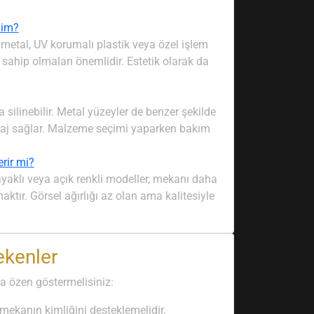
yim?
metal, UV korumalı plastik veya özel işlem
 sahip olmaları önemlidir. Estetik olarak da
a silinebilir. Metal yüzeyler de benzer şekilde
antaj sağlar. Malzeme seçimi yaparken bakım
rir mi?
 ayaklı veya açık renkli modeller, mekanı daha
tır. Görsel ağırlığı az olan ama kalitesiyle
ekenler
ra özen göstermelisiniz:
ekanın kimliğini desteklemelidir.