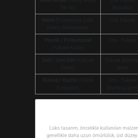
Masif Ahşap
(Ceviz, Meşe,
Çok Yüksek
Tik vb.)
(Bakımla)
Metal
(Paslanmaz Çelik,
Çok Yüksek
Demir, Alüminyum)
Plastik / Polikarbonat
Orta - Yüksek
(Yüksek Kalite)
Deri / Suni Deri
(Yüksek
Yüksek (Kalite
Kalite)
göre)
Kumaş / Kadife
(Teknik
Orta - Yüksek
Kumaşlar)
(Kumaşa göre
Lüks tasarım, öncelikle kullanılan malzemen
genellikle daha uzun ömürlülük, üst düzey 