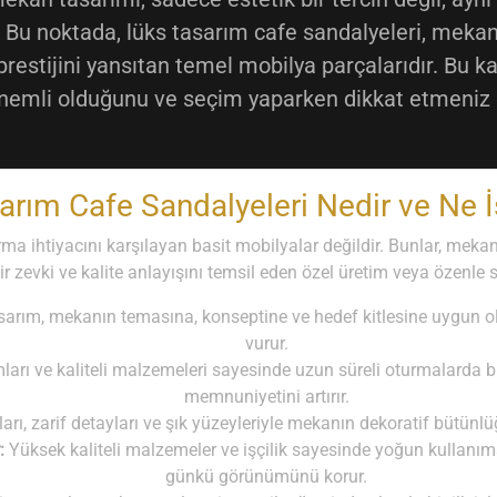
. Bu noktada,
lüks tasarım cafe sandalyeleri
, mekan
restijini yansıtan temel mobilya parçalarıdır. Bu k
nemli olduğunu ve seçim yaparken dikkat etmeniz 
arım Cafe Sandalyeleri Nedir ve Ne İ
a ihtiyacını karşılayan basit mobilyalar değildir. Bunlar, mekanı
ir zevki ve kalite anlayışını temsil eden özel üretim veya özenle 
sarım, mekanın temasına, konseptine ve hedef kitlesine uygun ol
vurur.
arı ve kaliteli malzemeleri sayesinde uzun süreli oturmalarda
memnuniyetini artırır.
rı, zarif detayları ve şık yüzeyleriyle mekanın dekoratif bütünlüğün
:
Yüksek kaliteli malzemeler ve işçilik sayesinde yoğun kullanıma 
günkü görünümünü korur.