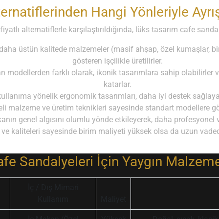
ternatiflerinden Hangi Yönleriyle Ayrış
atlı alternatiflerle karşılaştırıldığında, lüks tasarım cafe sanda
daha üstün kalitede malzemeler (masif ahşap, özel kumaşlar, biri
gösteren işçilikle üretilirler.
n modellerden farklı olarak, ikonik tasarımlara sahip olabilirle
katarlar.
ullanıma yönelik ergonomik tasarımları, daha iyi destek sağlaya
eli malzeme ve üretim teknikleri sayesinde standart modellere g
nın genel algısını olumlu yönde etkileyerek, daha profesyonel ve
ve kaliteleri sayesinde birim maliyeti yüksek olsa da uzun vaded
fe Sandalyeleri İçin Yaygın Malzeme
İç / Dış Mimari
Kullanım
Maliyet