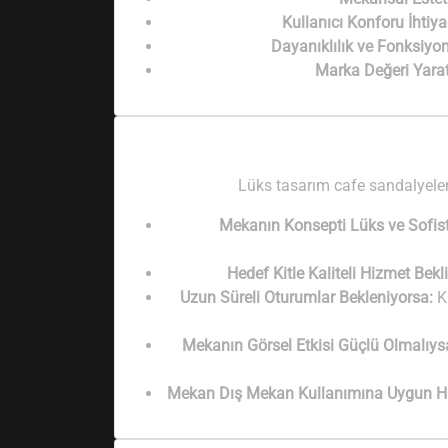
Kullanıcı Konforu İhtiya
Dayanıklılık ve Fonksiyone
Marka Değeri Yarat
Lüks tasarım cafe sandalyeleri
Mekanın Konsepti Lüks ve Sofisti
Hedef Kitle Kaliteli Hizmet Bekl
Uzun Süreli Oturumlar Bekleniyorsa:
Ki
Mekanın Görsel Etkisi Güçlü Olmalıys
Mekan Dış Mekan Kullanımına Uygun Hal