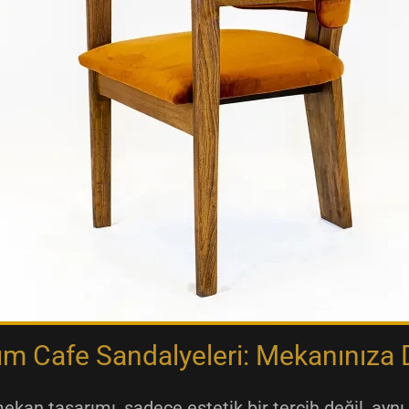
ım Cafe Sandalyeleri: Mekanınıza 
 mekan tasarımı, sadece estetik bir tercih değil, ay