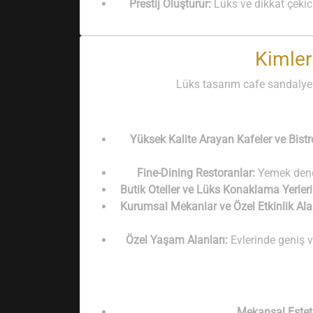
Prestij Oluşturur:
Lüks ve dikkat çekici
Kimler
Lüks tasarım cafe sandalyeler
Yüksek Kalite Arayan Kafeler ve Bistr
Fine-Dining Restoranlar:
Yemek deney
Butik Oteller ve Lüks Konaklama Yerleri
Kurumsal Mekanlar ve Özel Etkinlik Alan
Özel Yaşam Alanları:
Evlerinde geniş v
Mekansal Esteti