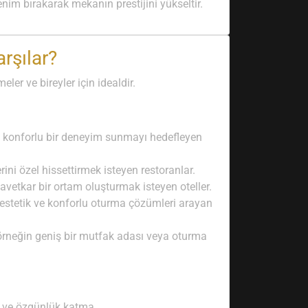
enim bırakarak mekanın prestijini yükseltir.
rşılar?
ler ve bireyler için idealdir.
ne konforlu bir deneyim sunmayı hedefleyen
ni özel hissettirmek isteyen restoranlar.
davetkar bir ortam oluşturmak isteyen oteller.
n estetik ve konforlu oturma çözümleri arayan
(örneğin geniş bir mutfak adası veya oturma
 ve özgünlük katma.