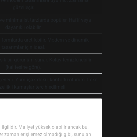
ik ve modern tasarımlara uyumlu. Zamanla
güzelleşir.
ve minimalist tarzlarda popüler. Hafif veya
dayanıklı olabilir.
ve formlarda üretilebilir. Modern ve dinamik
tasarımlar için ideal.
asik bir görünüm sunar. Kolay temizlenebilir
(kalitesine göre).
çeneği. Yumuşak doku, konforlu oturum. Leke
ellikli kumaşlar tercih edilmeli.
ilgilidir. Maliyet yüksek olabilir ancak bu,
her zaman erişilemez olmadığı gibi, sunulan