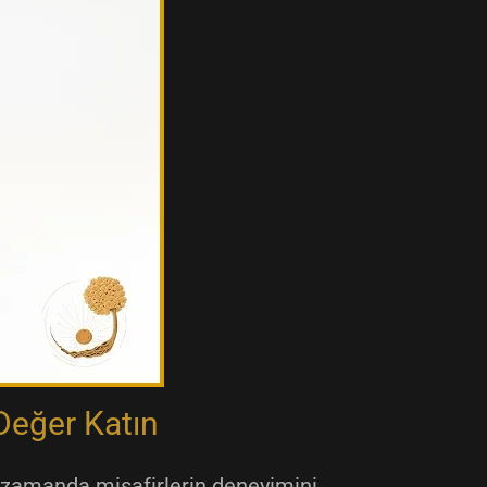
Değer Katın
nı zamanda misafirlerin deneyimini