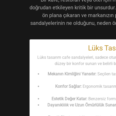
doğrudan etkileyen kritik bir unsurdur
ön plana çıkaran ve markanızın p
sandalyelerinin ne olduğunu, neden ö
Lüks Tas
Lüks tasarım cafe sandalyeleri, sadece oturm
düzey bir konfor sunan ve belirli b
Mekanın Kimliğini Yansıtır:
Seçilen ta
Konfor Sağlar:
Ergonomik tasarıml
Estetik Değer Katar:
Benzersiz formla
Dayanıklılık ve Uzun Ömürlülük Sunar