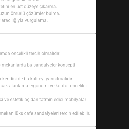
tini en üst düzeye çıkarma.
 uzun ömürlü çözümler bulma.
aracılığıyla vurgulama.
mda öncelikli tercih olmalıdır:
ks mekanlarda bu sandalyeler konsepti
kendisi de bu kaliteyi yansıtmalıdır.
cak alanlarda ergonomi ve konfor öncelikli
ci ve estetik açıdan tatmin edici mobilyalar
mekan lüks cafe sandalyeleri tercih edilebilir.