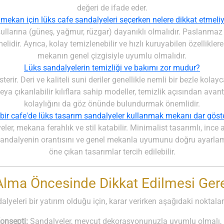
değeri de ifade eder.
 mekan için lüks cafe sandalyeleri seçerken nelere dikkat etmeli
ullarına (güneş, yağmur, rüzgar) dayanıklı olmalıdır. Paslanmaz 
idir. Ayrıca, kolay temizlenebilir ve hızlı kuruyabilen özelliklere
mekanın genel çizgisiyle uyumlu olmalıdır.
Lüks sandalyelerin temizliği ve bakımı zor mudur?
rir. Deri ve kaliteli suni deriler genellikle nemli bir bezle kolayc
 çıkarılabilir kılıflara sahip modeller, temizlik açısından av
kolaylığını da göz önünde bulundurmak önemlidir.
bir cafe'de lüks tasarım sandalyeler kullanmak mekanı dar göste
ler, mekana ferahlık ve stil katabilir. Minimalist tasarımlı, ince
, sandalyenin orantısını ve genel mekanla uyumunu doğru ayarlamak
öne çıkan tasarımlar tercih edilebilir.
Alma Öncesinde Dikkat Edilmesi Ger
lyeleri bir yatırım olduğu için, karar verirken aşağıdaki noktala
onsepti:
Sandalyeler, mevcut dekorasyonunuzla uyumlu olmalı, m