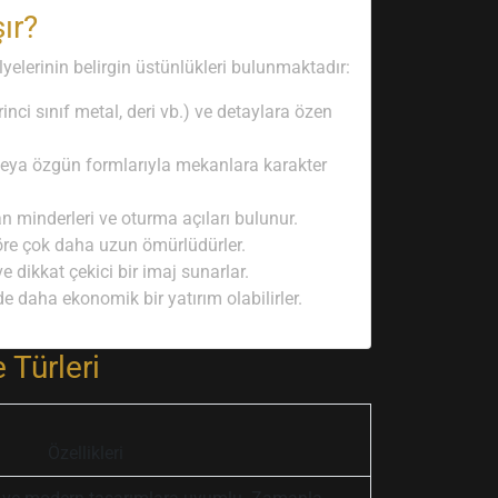
ır?
lyelerinin belirgin üstünlükleri bulunmaktadır:
nci sınıf metal, deri vb.) ve detaylara özen
r veya özgün formlarıyla mekanlara karakter
n minderleri ve oturma açıları bulunur.
öre çok daha uzun ömürlüdürler.
 dikkat çekici bir imaj sunarlar.
e daha ekonomik bir yatırım olabilirler.
 Türleri
Özellikleri