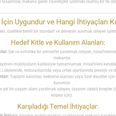
 tasarımlar, mekana gelen ziyaretçiler üzerinde olumlu bir ilk izl
 İçin Uygundur ve Hangi İhtiyaçları Ka
i, özellikle belirli bir standart ve deneyim sunmak isteyen işletme
Hedef Kitle ve Kullanım Alanları:
olar:
Şık ve sofistike bir atmosfer yaratmak isteyen, misafirleri
mekanlar.
imini mobilyaların kalitesiyle tamamlamak, misafirlere kendileri
:
Lobilerinde, restoranlarında veya ortak alanlarında prestijli ve 
ları:
Toplantı salonları, bekleme alanları veya özel davetler içi
kurumlar.
e şık bir yaşam alanı yaratmak isteyen, tasarım odaklı bireyler 
köşesi için).
Karşıladığı Temel İhtiyaçlar:
k İhtiyacı:
Sıradan mobilyalardan uzaklaşarak mekana karakter