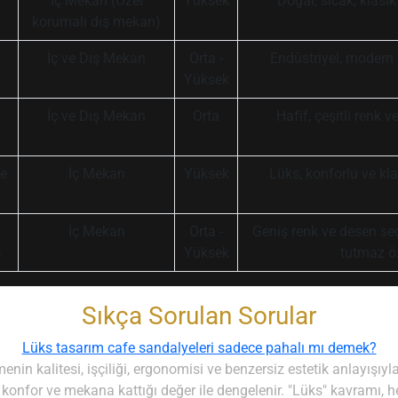
İç Mekan (Özel
Yüksek
Doğal, sıcak, klas
korumalı dış mekan)
İç ve Dış Mekan
Orta -
Endüstriyel, modern 
Yüksek
İç ve Dış Mekan
Orta
Hafif, çeşitli renk 
ye
İç Mekan
Yüksek
Lüks, konforlu ve kl
İç Mekan
Orta -
Geniş renk ve desen se
)
Yüksek
tutmaz öz
Sıkça Sorulan Sorular
Lüks tasarım cafe sandalyeleri sadece pahalı mı demek?
in kalitesi, işçiliği, ergonomisi ve benzersiz estetik anlayışıyla 
konfor ve mekana kattığı değer ile dengelenir. "Lüks" kavramı, 