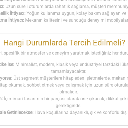
cı:
Uzun süreli oturumlarda rahatlık sağlama, müşteri memnuniye
llik İhtiyacı:
Yoğun kullanıma uygun, kolay bakım sağlayan ve
ma İhtiyacı:
Mekanın kalitesini ve sunduğu deneyimi mobilyalar 
Hangi Durumlarda Tercih Edilmeli?
, spesifik bir atmosfer ve deneyim yaratmak istediğiniz her duru
ke İse:
Minimalist, modern, klasik veya endüstriyel tarzdaki lü
tamamlayacaktır.
iyorsa:
Üst segment müşterilere hitap eden işletmelerde, mekanın 
tap okumak, sohbet etmek veya çalışmak için uzun süre oturula
olmalıdır.
a:
İç mimari tasarımın bir parçası olarak öne çıkacak, dikkat çeki
gerektiğinde.
e Getirilecekse:
Hava koşullarına dayanıklı, şık ve konforlu dış 