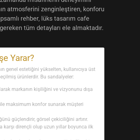
ın atmosferini zenginleştiren, konforu
apsamlı rehber, lüks tasarım cafe
gereken tüm detayları ele almaktadır.
şe Yarar?
n genel estetiğini yükselten, kullanıcıya üst
seçilmiş ürünlerdir. Bu sandalyeler:
arak markanın kişiliğini ve vizyonunu dışa
 bile maksimum konfor sunarak müşteri
ü güçlendirir, görsel çekiciliğini artırır.
karşı dirençli olup uzun yıllar boyunca ilk