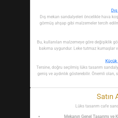
Dış
Dış mekan sandalyeleri öncelikle hava koş
görmüş ahşap gibi malzemeler tercih edilmel
Bu, kullanılan malzemeye göre değişiklik göste
bakıma uygundur. Leke tutmaz kumaşlar veya
Küçük 
Tersine, doğru seçilmiş lüks tasarım sandalye
geniş ve aydınlık gösterebilir. Önemli olan
Satın 
Lüks tasarım cafe sanda
Mekanın Genel Tasarımı ve K