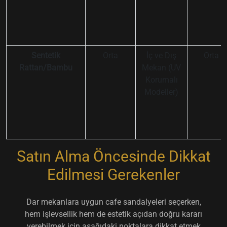
Sentetik
Orta
İç ve Dış
Orta
Rattan/Bambu
Mekan (UV
Korumalı
Modeller)
Satın Alma Öncesinde Dikkat
Edilmesi Gerekenler
Dar mekanlara uygun cafe sandalyeleri seçerken,
hem işlevsellik hem de estetik açıdan doğru kararı
verebilmek için aşağıdaki noktalara dikkat etmek