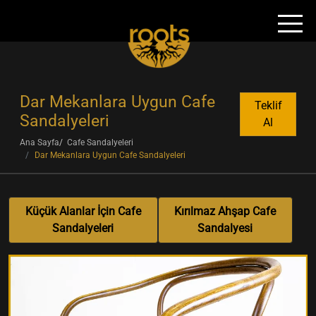
Dar Mekanlara Uygun Cafe
Teklif
Sandalyeleri
Al
Ana Sayfa
Cafe Sandalyeleri
Dar Mekanlara Uygun Cafe Sandalyeleri
Küçük Alanlar İçin Cafe
Kırılmaz Ahşap Cafe
Sandalyeleri
Sandalyesi