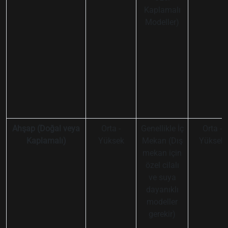
Kaplamalı
Modeller)
Ahşap (Doğal veya
Orta -
Genellikle İç
Orta -
Kaplamalı)
Yüksek
Mekan (Dış
Yüksek
mekan için
özel cilalı
ve suya
dayanıklı
modeller
gerekir)