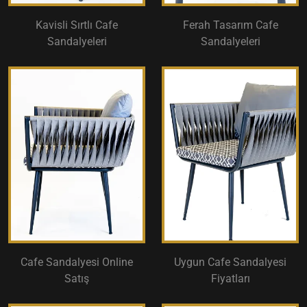
Kavisli Sırtlı Cafe
Ferah Tasarım Cafe
Sandalyeleri
Sandalyeleri
Cafe Sandalyesi Online
Uygun Cafe Sandalyesi
Satış
Fiyatları