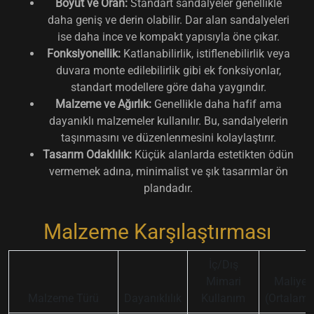
Boyut ve Oran:
Standart sandalyeler genellikle
daha geniş ve derin olabilir. Dar alan sandalyeleri
ise daha ince ve kompakt yapısıyla öne çıkar.
Fonksiyonellik:
Katlanabilirlik, istiflenebilirlik veya
duvara monte edilebilirlik gibi ek fonksiyonlar,
standart modellere göre daha yaygındır.
Malzeme ve Ağırlık:
Genellikle daha hafif ama
dayanıklı malzemeler kullanılır. Bu, sandalyelerin
taşınmasını ve düzenlenmesini kolaylaştırır.
Tasarım Odaklılık:
Küçük alanlarda estetikten ödün
vermemek adına, minimalist ve şık tasarımlar ön
plandadır.
Malzeme Karşılaştırması
İç/Dış
Mimari
Maliyet
Malzeme Türü
Dayanıklılık
Kullanım
(Ortalama