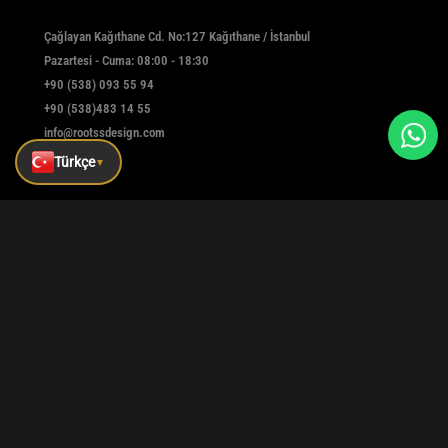
Çağlayan Kağıthane Cd. No:127 Kağıthane / İstanbul
Pazartesi - Cuma: 08:00 - 18:30
+90 (538) 093 55 94
+90 (538)483 14 55
info@rootssdesign.com
Türkçe
▼
E-Bülten
Kaydolmak için e-postanızı girin
Kaydet
|
|
|
Kurumsal
Referanslar
Blog
İletişim
Tüm hakları saklıdır © rootssdesign Design 2025