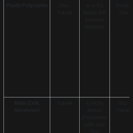
Plastik/Polipropilen
Orta -
İç ve Dış
Düşük -
Yüksek
Mekan (UV
Orta
Korumalı
Modeller)
Metal (Çelik,
Yüksek
İç ve Dış
Orta -
Alüminyum)
Mekan
Yüksek
(Paslanmaz
Çelik veya
Özel