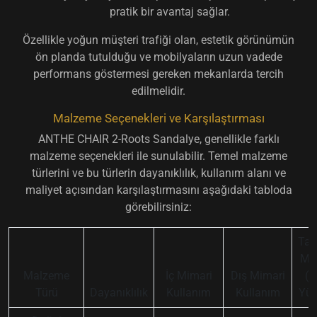
pratik bir avantaj sağlar.
Özellikle
yoğun müşteri trafiği olan, estetik görünümün
ön planda tutulduğu
ve mobilyaların uzun vadede
performans göstermesi gereken mekanlarda tercih
edilmelidir.
Malzeme Seçenekleri ve Karşılaştırması
ANTHE CHAIR 2-Roots Sandalye, genellikle farklı
malzeme seçenekleri ile sunulabilir. Temel malzeme
türlerini ve bu türlerin dayanıklılık, kullanım alanı ve
maliyet açısından karşılaştırmasını aşağıdaki tabloda
görebilirsiniz:
Tah
Mal
Malzeme
İç Mimari
Dış Mimari
(O
Türü
Dayanıklılık
Kullanım
Kullanım
Yük