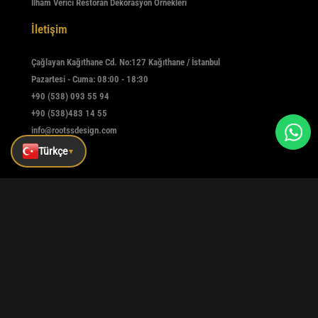
İlham Verici Restoran Dekorasyon Örnekleri
İletişim
Çağlayan Kağıthane Cd. No:127 Kağıthane / İstanbul
Pazartesi - Cuma: 08:00 - 18:30
+90 (538) 093 55 94
+90 (538)483 14 55
info@rootssdesign.com
Türkçe
▼
E-Bülten
Kaydolmak için e-postanızı girin
Kaydet
|
|
|
Kurumsal
Referanslar
Blog
İletişim
Tüm hakları saklıdır © rootssdesign Design 2025