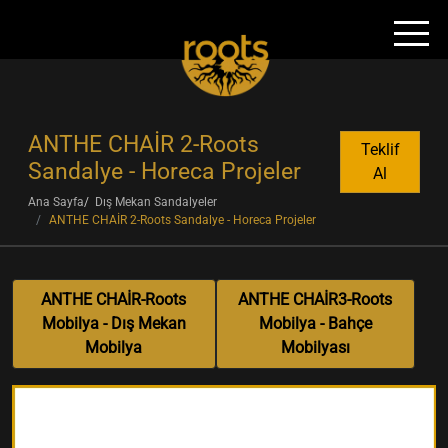
ANTHE CHAİR 2-Roots
Teklif
Sandalye - Horeca Projeler
Al
Ana Sayfa
Dış Mekan Sandalyeler
ANTHE CHAİR 2-Roots Sandalye - Horeca Projeler
ANTHE CHAİR-Roots
ANTHE CHAİR3-Roots
Mobilya - Dış Mekan
Mobilya - Bahçe
Mobilya
Mobilyası