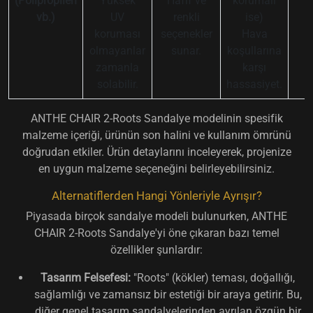
(Polipropilen
Yüksek
Hafif ve
korumalı
vb.)
UV
renkli
ise)
koruması
seçenekler
Hava
olmayanlar
sunar.
koşullarına
zamanla
karşı
solabilir.
hassasiyet.
ANTHE CHAIR 2-Roots Sandalye modelinin spesifik
malzeme içeriği, ürünün son halini ve kullanım ömrünü
doğrudan etkiler. Ürün detaylarını inceleyerek, projenize
en uygun malzeme seçeneğini belirleyebilirsiniz.
Alternatiflerden Hangi Yönleriyle Ayrışır?
Piyasada birçok sandalye modeli bulunurken, ANTHE
CHAIR 2-Roots Sandalye'yi öne çıkaran bazı temel
özellikler şunlardır:
Tasarım Felsefesi:
"Roots" (kökler) teması, doğallığı,
sağlamlığı ve zamansız bir estetiği bir araya getirir. Bu,
diğer genel tasarım sandalyelerinden ayrılan özgün bir