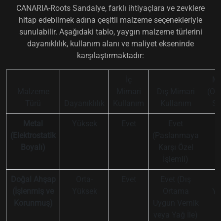
CANARIA-Roots Sandalye, farklı ihtiyaçlara ve zevklere
hitap edebilmek adına çeşitli malzeme seçenekleriyle
sunulabilir. Aşağıdaki tablo, yaygın malzeme türlerini
dayanıklılık, kullanım alanı ve maliyet ekseninde
karşılaştırmaktadır:
İç
Ma
Malzeme
Mimari
Dış Mimari
(Or
Türü
Dayanıklılık
Kullanım
Kullanım
Se
Metal
Yüksek
Evet
Evet
O
(Elektrostatik
(Paslanmaya
Boyalı)
Karşı Özel
İşlemli)
Doğal Ahşap
Orta-
Evet
Evet (Dış
O
(İşlenmiş ve
Yüksek
Ortama
Yü
Korunmuş)
Uygun Vernik
veya Yağ İle)