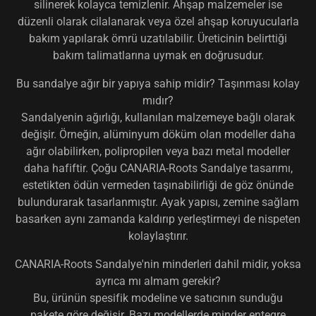
silinerek kolayca temizlenir. Ahşap malzemeler ise
düzenli olarak cilalanarak veya özel ahşap koruyucularla
bakım yapılarak ömrü uzatılabilir. Üreticinin belirttiği
bakım talimatlarına uymak en doğrusudur.
Bu sandalye ağır bir yapıya sahip midir? Taşınması kolay
mıdır?
Sandalyenin ağırlığı, kullanılan malzemeye bağlı olarak
değişir. Örneğin, alüminyum döküm olan modeller daha
ağır olabilirken, polipropilen veya bazı metal modeller
daha hafiftir. Çoğu CANARIA-Roots Sandalye tasarımı,
estetikten ödün vermeden taşınabilirliği de göz önünde
bulundurarak tasarlanmıştır. Ayak yapısı, zemine sağlam
basarken aynı zamanda kaldırıp yerleştirmeyi de nispeten
kolaylaştırır.
CANARIA-Roots Sandalye'nin minderleri dahil midir, yoksa
ayrıca mı almam gerekir?
Bu, ürünün spesifik modeline ve satıcının sunduğu
pakete göre değişir. Bazı modellerde minder entegre