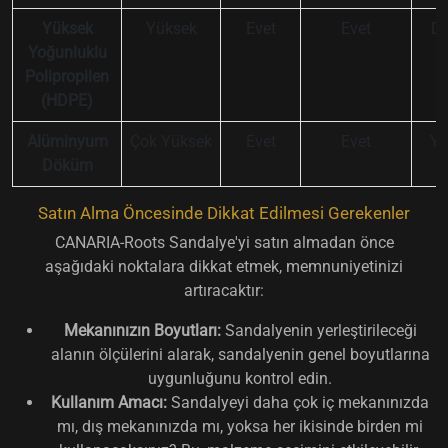
Yüksek
Yüksek
Evet
Evet
Dü
Yoğunluklu
O
Polipropilen
(HDPE)
Alüminyum
Çok Yüksek
Evet
Evet
Yü
Döküm
Satın Alma Öncesinde Dikkat Edilmesi Gerekenler
CANARIA-Roots Sandalye'yi satın almadan önce
aşağıdaki noktalara dikkat etmek, memnuniyetinizi
artıracaktır:
Mekanınızın Boyutları:
Sandalyenin yerleştirileceği
alanın ölçülerini alarak, sandalyenin genel boyutlarına
uygunluğunu kontrol edin.
Kullanım Amacı:
Sandalyeyi daha çok iç mekanınızda
mı, dış mekanınızda mı, yoksa her ikisinde birden mi