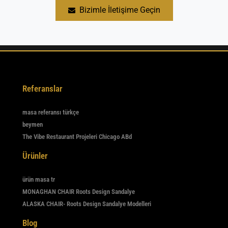
içermeyen temizlik ürünleri kullanılmalıdır. Dış mekan
Bizimle İletişime Geçin
mobilyaları mevsim geçişlerinde kapalı alanda muhafaza
edilerek ömrü uzatılabilir.
Referanslar
masa referansı türkçe
beymen
The Vibe Restaurant Projeleri Chicago ABd
Ürünler
ürün masa tr
MONAGHAN CHAIR Roots Design Sandalye
ALASKA CHAIR- Roots Design Sandalye Modelleri
Blog