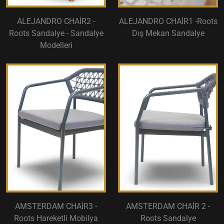
ALEJANDRO CHAİR2 -
ALEJANDRO CHAİR1 -Roots
Roots Sandalye - Sandalye
Dış Mekan Sandalye
Modelleri
AMSTERDAM CHAİR3 -
AMSTERDAM CHAİR 2 -
Roots Hareketli Mobilya
Roots Sandalye