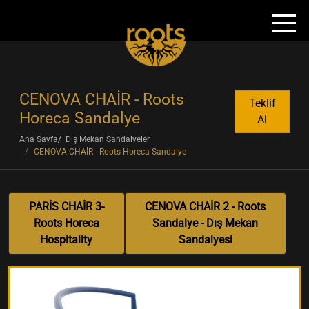
CENOVA CHAİR - Roots
Teklif
Horeca Sandalye
Al
Ana Sayfa
Dış Mekan Sandalyeler
CENOVA CHAİR - Roots Horeca Sandalye
PARİS CHAİR 3-
CENOVA CHAİR 2 - Roots
Roots Horeca
Sandalye - Dış Mekan
Hospitality
Sandalyesi