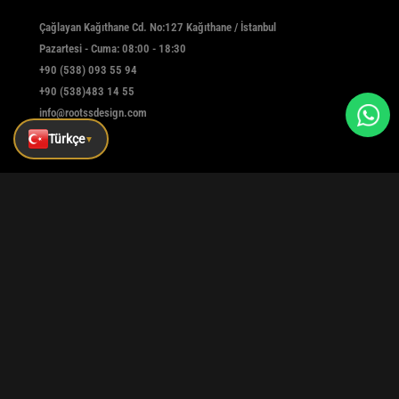
Çağlayan Kağıthane Cd. No:127 Kağıthane / İstanbul
Pazartesi - Cuma: 08:00 - 18:30
+90 (538) 093 55 94
+90 (538)483 14 55
info@rootssdesign.com
Türkçe
▼
E-Bülten
Kaydolmak için e-postanızı girin
Kaydet
|
|
|
Kurumsal
Referanslar
Blog
İletişim
Tüm hakları saklıdır © rootssdesign Design 2025