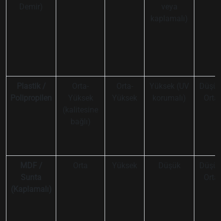
Demir)
veya
kaplamalı)
Plastik /
Orta-
Orta-
Yüksek (UV
Düşük
Polipropilen
Yüksek
Yüksek
korumalı)
Orta
(kalitesine
bağlı)
MDF /
Orta
Yüksek
Düşük
Düşük
Sunta
Orta
(Kaplamalı)