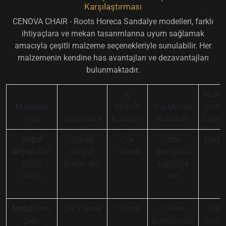
Karşılaştırması
CENOVA CHAIR - Roots Horeca Sandalye modelleri, farklı
ihtiyaçlara ve mekan tasarımlarına uyum sağlamak
amacıyla çeşitli malzeme seçenekleriyle sunulabilir. Her
malzemenin kendine has avantajları ve dezavantajları
bulunmaktadır.
İç
Maliye
Malzeme
Mimari
Dış Mimari
(Gene
Türü
Dayanıklılık
Kullanım
Kullanım
Eğilim
Doğal
Yüksek
Çok
Orta
Yükse
Ahşap
(Örn:
(uygun
Yüksek
(koruyucu
Meşe,
bakım ile)
kaplama
Ceviz)
ile)
Metal
(Örn:
Çok Yüksek
Yüksek
Yüksek
Orta-
Çelik,
(paslanmaz
Yükse