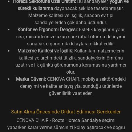
Horeca Sektörüne Özel Üretim:
Bu sandalyeler,
yoğun ve
sürekli kullanıma
dayanacak şekilde tasarlanmıştır.
Malzeme kalitesi ve işçilik, sıradan ev tipi
sandalyelerden çok daha üstündür.
Konfor ve Ergonomi Dengesi:
Estetik kaygıların yanı
sıra, misafirlerinize uzun süre rahat oturma deneyimi
sunacak ergonomik detaylara dikkat edilir.
Malzeme Kalitesi ve İşçilik:
Kullanılan malzemelerin
kalitesi ve üretimdeki titizlik, sandalyelerin ömrünü
uzatır ve ilk günkü görünümünü korumasına yardımcı
olur.
Marka Güveni:
CENOVA CHAIR, mobilya sektöründeki
deneyimi ve kalite anlayışıyla, sunduğu ürünlerde
güvenilirlik vaat eder.
Satın Alma Öncesinde Dikkat Edilmesi Gerekenler
CENOVA CHAIR - Roots Horeca Sandalye seçimi
yaparken karar verme sürecinizi kolaylaştıracak ve doğru