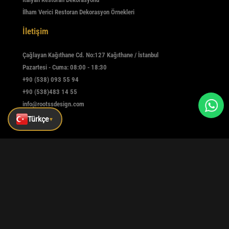
İlham Verici Restoran Dekorasyon Örnekleri
İletişim
Çağlayan Kağıthane Cd. No:127 Kağıthane / İstanbul
Pazartesi - Cuma: 08:00 - 18:30
+90 (538) 093 55 94
+90 (538)483 14 55
info@rootssdesign.com
Türkçe
▼
E-Bülten
Kaydolmak için e-postanızı girin
Kaydet
|
|
|
Kurumsal
Referanslar
Blog
İletişim
Tüm hakları saklıdır © rootssdesign Design 2025