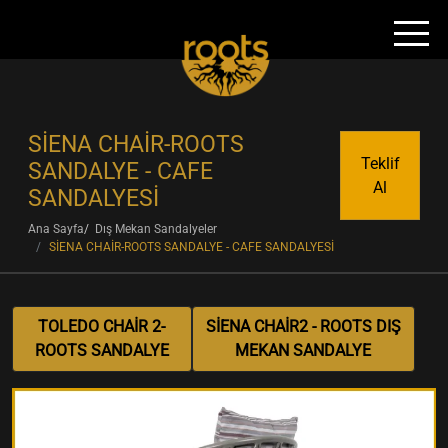
SİENA CHAİR-ROOTS
Teklif
SANDALYE - CAFE
Al
SANDALYESİ
Ana Sayfa
Dış Mekan Sandalyeler
SİENA CHAİR-ROOTS SANDALYE - CAFE SANDALYESİ
TOLEDO CHAİR 2-
SİENA CHAİR2 - ROOTS DIŞ
ROOTS SANDALYE
MEKAN SANDALYE