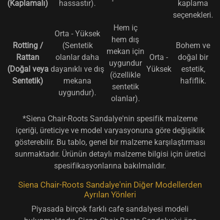
(Kaplamalı)
hassastır).
kaplama
seçenekleri.
Hem iç
Orta - Yüksek
hem dış
Rotting /
(Sentetik
Bohem ve
mekan için
Rattan
olanlar daha
Orta -
doğal bir
uygundur
(Doğal veya
dayanıklı ve dış
Yüksek
estetik,
(özellikle
Sentetik)
mekana
hafiflik.
sentetik
uygundur).
olanlar).
*Siena Chair-Roots Sandalye'nin spesifik malzeme
içeriği, üreticiye ve model varyasyonuna göre değişiklik
gösterebilir. Bu tablo, genel bir malzeme karşılaştırması
sunmaktadır. Ürünün detaylı malzeme bilgisi için üretici
spesifikasyonlarına bakılmalıdır.
Siena Chair-Roots Sandalye'nin Diğer Modellerden
Ayrılan Yönleri
Piyasada birçok farklı cafe sandalyesi modeli