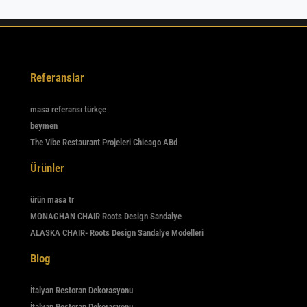
Referanslar
masa referansı türkçe
beymen
The Vibe Restaurant Projeleri Chicago ABd
Ürünler
ürün masa tr
MONAGHAN CHAIR Roots Design Sandalye
ALASKA CHAIR- Roots Design Sandalye Modelleri
Blog
İtalyan Restoran Dekorasyonu
İtalyan Restoran Dekorasyonu