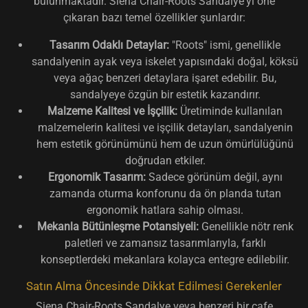
bulunmaktadır. Siena Chair-Roots Sandalye'yi öne
çıkaran bazı temel özellikler şunlardır:
Tasarım Odaklı Detaylar:
"Roots" ismi, genellikle
sandalyenin ayak veya iskelet yapısındaki doğal, köksü
veya ağaç benzeri detaylara işaret edebilir. Bu,
sandalyeye özgün bir estetik kazandırır.
Malzeme Kalitesi ve İşçilik:
Üretiminde kullanılan
malzemelerin kalitesi ve işçilik detayları, sandalyenin
hem estetik görünümünü hem de uzun ömürlülüğünü
doğrudan etkiler.
Ergonomik Tasarım:
Sadece görünüm değil, aynı
zamanda oturma konforunu da ön planda tutan
ergonomik hatlara sahip olması.
Mekanla Bütünleşme Potansiyeli:
Genellikle nötr renk
paletleri ve zamansız tasarımlarıyla, farklı
konseptlerdeki mekanlara kolayca entegre edilebilir.
Satın Alma Öncesinde Dikkat Edilmesi Gerekenler
Siena Chair-Roots Sandalye veya benzeri bir cafe