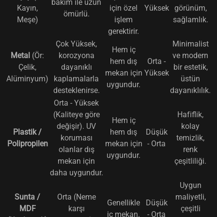
bakım ile uzun
Kayın,
için özel
Yüksek
görünüm,
ömürlü.
Meşe)
işlem
sağlamlık.
gerektirir.
Çok Yüksek,
Minimalist
Hem iç
Metal
(Ör:
korozyona
ve modern
hem dış
Orta -
Çelik,
dayanıklı
bir estetik,
mekan için
Yüksek
Alüminyum)
kaplamalarla
üstün
uygundur.
desteklenirse.
dayanıklılık.
Orta - Yüksek
(Kaliteye göre
Hafiflik,
Hem iç
değişir). UV
kolay
Plastik /
hem dış
Düşük
koruması
temizlik,
Polipropilen
mekan için
- Orta
olanlar dış
renk
uygundur.
mekan için
çeşitliliği.
daha uygundur.
Uygun
Sunta /
Orta (Neme
maliyetli,
Genellikle
Düşük
MDF
karşı
çeşitli
iç mekan.
- Orta