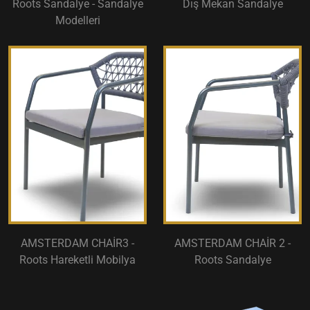
Roots Sandalye - Sandalye
Dış Mekan Sandalye
Modelleri
AMSTERDAM CHAİR3 -
AMSTERDAM CHAİR 2 -
Roots Hareketli Mobilya
Roots Sandalye