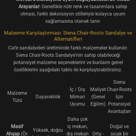
Arayanlar:
Genellikle nötr renk ve tasarımlara sahip
olması, farklı dekorasyon stilleriyle kolayca uyum
sağlamasına olanak tanır.
Malzeme Karşılaştırması: Siena Chair-Roots Sandalye ve
Alternatifleri
Cafe sandalyeleri üretiminde farklı malzemeler kullanılır.
Siena Chair-Roots Sandalye'nin sahip olabileceği
potansiyel malzeme seçeneklerini ve bunların genel
özelliklerini aşağıdaki tablo ile karşılaştırabilirsiniz.
Siena
İç / Dış
Maliyet
Chair-Roots
Malzeme
Dayanıklılık
Mimari
(Genel
İçin
Türü
Uyumu
Eğilim)
Potansiyel
Avantajları
Daha çok
Masif
iç mekan,
Doğal ve
Yüksek, doğru
Ahşap
(Ör:
dış mekan
Orta -
sıcak bir