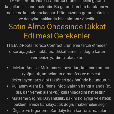
THEIA 2-Roots Horeca Contract ürünleri, belirli garanti
koşulları ile sunulmaktadır. Bu garanti, üretim hatalarını ve
malzeme kusurlarını kapsar. Ürün bazında garanti süreleri
ve detayları hakkında bilgi almanız önerilir.
Satın Alma Öncesinde Dikkat
Edilmesi Gerekenler
THEIA 2-Roots Horeca Contract ürünlerini tercih etmeden
önce aşağıdaki noktalara dikkat etmeniz, doğru kararı
vermenize yardımcı olacaktır:
Mekan Analizi:
Mekanınızın boyutları, kullanım amacı
(yoğunluk, amaçlanan atmosfer) ve mevcut
dekorasyon tarzı gibi faktörleri göz önünde bulundurun.
Kullanım Alanı Belirleme:
Mobilyaların hangi alanda (iç,
dış, bar, yemek alanı vb.) kullanılacağını netleştirin.
Malzeme Seçimi:
Dayanıklılık, bakım kolaylığı ve estetik
beklentilerinizi karşılayacak doğru malzemeleri seçin.
Ölçüler ve Ergonomi:
Sandalyelerin konforu, masaların