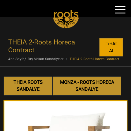
THEIA 2-Roots Horeca
Teklif
Contract
Al
Ana Sayfa
Dış Mekan Sandalyeler
THEIA 2-Roots Horeca Contract
THEIA ROOTS
MONZA - ROOTS HORECA
SANDALYE
SANDALYE