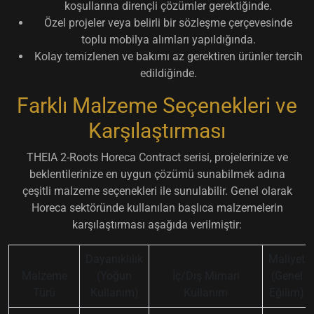
koşullarına dirençli çözümler gerektiğinde.
Özel projeler veya belirli bir sözleşme çerçevesinde
toplu mobilya alımları yapıldığında.
Kolay temizlenen ve bakımı az gerektiren ürünler tercih
edildiğinde.
Farklı Malzeme Seçenekleri ve
Karşılaştırması
THEIA 2-Roots Horeca Contract serisi, projelerinize ve
beklentilerinize en uygun çözümü sunabilmek adına
çeşitli malzeme seçenekleri ile sunulabilir. Genel olarak
Horeca sektöründe kullanılan başlıca malzemelerin
karşılaştırması aşağıda verilmiştir:
Dayanıklılık
Maliyet
Malzeme
(Yoğun
İç/Dış Mimari
(Genel
Türü
Kullanım)
Kullanım
Eğilim)