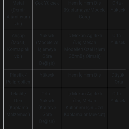
Metal
Çok Yüksek
Hem İç Hem Dış
Orta -
(Demir,
(Kaplamaya/Modele
Yüksek
Alüminyum
Göre)
vb.)
Ahşap
Yüksek
İç Mekan Ağırlıklı
Orta -
(Masif,
(Modele ve
(Dış Mekan
Yüksek
Kontraplak
İşlemeye
Modelleri Özel İşlem
vb.)
Göre
Görmüş Olmalı)
Değişir)
Plastik /
Yüksek
Hem İç Hem Dış
Düşük
Polipropilen
- Orta
Tekstil /
Orta -
İç Mekan Ağırlıklı
Orta -
Deri
Yüksek
(Dış Mekan
Yüksek
(Kaplama
(Kaliteye
Kullanımı İçin Özel
Malzemesi)
Göre
Kaplamalar Mevcut)
Değişir)