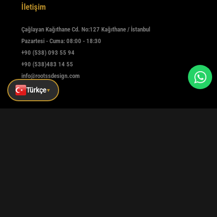
İletişim
Çağlayan Kağıthane Cd. No:127 Kağıthane / İstanbul
Pazartesi - Cuma: 08:00 - 18:30
+90 (538) 093 55 94
+90 (538)483 14 55
info@rootssdesign.com
Türkçe
▼
E-Bülten
Kaydolmak için e-postanızı girin
Kaydet
|
|
|
Kurumsal
Referanslar
Blog
İletişim
Tüm hakları saklıdır © rootssdesign Design 2025