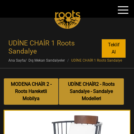
UDİNE CHAİR 1 Roots
Teklif
Sandalye
Al
Ana Sayfa
Dış Mekan Sandalyeler
UDİNE CHAİR 1 Roots Sandalye
MODENA CHAİR 2 -
UDİNE CHAİR2 - Roots
Roots Hareketli
Sandalye - Sandalye
Mobilya
Modelleri