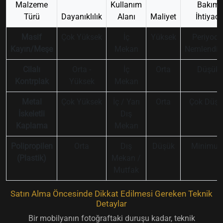
Malzeme
Kullanım
Bakım
Türü
Dayanıklılık
Alanı
Maliyet
İhtiyacı
Masif
Çok Yüksek
İç
Yüksek
Periyodi
Kayın/Meşe
Mekan
Nemlendir
Cilalı
Orta -
İç
Orta
Düşük
Kontrplak
Yüksek
Mekan
Metal
Çok Yüksek
İç / Yarı
Orta
Çok Düşü
İskeletli
Dış
Kaplama
Mekan
Polipropilen
Orta
Dış
Düşük
Minimu
(Plastik)
Mekan /
Mutfak
Satın Alma Öncesinde Dikkat Edilmesi Gereken Teknik
Detaylar
Bir mobilyanın fotoğraftaki duruşu kadar, teknik