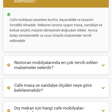
edilmelidir?
Cafe mobilyası seçerken konfor, dayanıklılık ve tasarım
öncelikli olmalıdır. Mekanın tarzına uygun masa, sandalye ve
koltuk seçimi; müşteri deneyimini doğrudan etkiler. Ayrıca
kolay temizlenebilir ve uzun ömürlü malzemeler tercih
edilmelidir.
Restoran mobilyalarında en çok tercih edilen
malzemeler nelerdir?
Cafe masa ve sandalye ölçüleri neye göre
Restoran mobilyalarında genellikle
ahşap
,
metal
ve
rattan
belirlenmelidir?
malzemeler öne çıkar. İç mekanlarda sıcak bir atmosfer için
ahşap, dış mekanlarda ise hava koşullarına dayanıklı
alüminyum veya rattan tercih edilir.
Dış mekan için hangi cafe mobilyaları
Masa ve sandalye ölçüleri, mekanın büyüklüğüne ve oturma