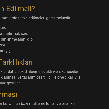
h Edilmeli?
urumlarda tercih edilmeleri gerekmektedir:
urur.
u artırmak için.
dinlenme alanı gibi.
ışı.
rayışı.
rklılıkları
tuklar daha çok dinlenme odaklı iken, kanepeler
aklanması ve tasarım çeşitliliği ile öne çıkar. Dış
lık gösterir.
ırması
 kullanılan bazı malzeme türleri ve özellikleri: