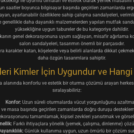
üksekliği ile uyumlu olmaları ve estetik olarak yemek masasını
n saatler boyunca bilgisayar başında geçirilen zamanlarda ergo
yan, ayarlanabilir özelliklere sahip çalışma sandalyeleri, verimliliğ
e genellikle daha dayanıklı malzemelerden yapılan mutfak sandal
yüksekliğine uygun tabureler de bu kategoriye dahildir.
anın genel dekorasyonuna uyum sağlayan, misafir ağırlama kon
salon sandalyeleri, tasarımın önemli bir parçasıdır.
 karakter katan, köşelerde veya belirli alanlarda dikkat çekmek 
daha özgün tasarımlara sahiptir.
ri Kimler İçin Uygundur ve Hangi İ
a alanında konforlu ve estetik bir oturma çözümü arayan herkes i
sıralayabiliriz:
Konfor:
Uzun süreli oturmalarda vücut yorgunluğunu azaltma
 ve masa başında geçirilen zamanlarda doğru duruşu desteklemek
orasyonunu tamamlamak, kişisel zevkleri yansıtmak ve görsel
ellik:
Farklı ihtiyaçlara yönelik (yemek, çalışma, dinlenme) çö
ayanıklılık:
Günlük kullanıma uygun, uzun ömürlü bir çözüm s