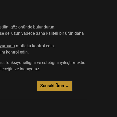
tilini
göz önünde bulundurun.
se de, uzun vadede daha kaliteli bir ürün daha
 uyumunu
mutlaka kontrol edin.
nı kontrol edin.
onksiyonelliğini ve estetiğini iyileştirmektir.
leceğinize inanıyoruz.
Sonraki Ürün →