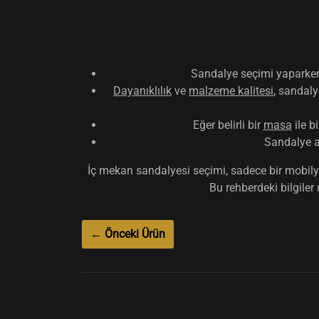
Sandalye seçimi yapark
Dayanıklılık
ve
malzeme kalitesi
, sandaly
Eğer belirli bir
masa
ile b
Sandalye a
İç mekan sandalyesi seçimi, sadece bir mobilya
Bu rehberdeki bilgiler
← Önceki Ürün