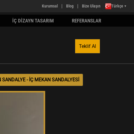
|
|
Kurumsal
Blog
Bize Ulaşın
Türkçe
▼
İÇ DİZAYN TASARIM
REFERANSLAR
Teklif Al
 SANDALYE - İÇ MEKAN SANDALYESİ