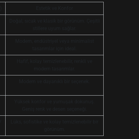
)
Estetik ve Konfor
Doğal, sıcak ve klasik bir görünüm. Çeşitli
stillere uyum sağlar.
Modern, endüstriyel veya minimalist
tasarımlar için ideal.
Hafif, kolay temizlenebilir, renkli ve
modern tasarımlar.
Modern ve dayanıklı bir seçenek.
Yüksek konfor ve yumuşak dokunuş.
Geniş renk ve desen seçeneği.
/
Lüks, sofistike ve kolay temizlenebilir bir
görünüm.