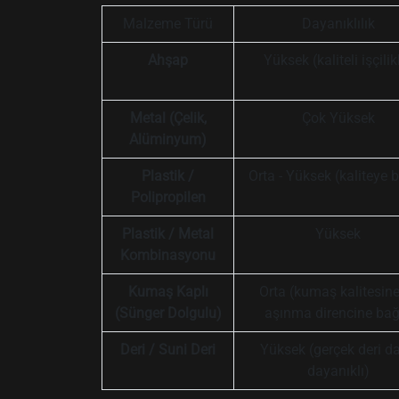
Malzeme Türü
Dayanıklılık
Ahşap
Yüksek (kaliteli işçilik
Metal (Çelik,
Çok Yüksek
Alüminyum)
Plastik /
Orta - Yüksek (kaliteye b
Polipropilen
Plastik / Metal
Yüksek
Kombinasyonu
Kumaş Kaplı
Orta (kumaş kalitesine
(Sünger Dolgulu)
aşınma direncine bağ
Deri / Suni Deri
Yüksek (gerçek deri d
dayanıklı)