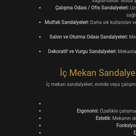
sağlamalıdır. Masa y
Çalışma Odası / Ofis Sandalyeleri:
Uzu
sağla
Mutfak Sandalyeleri:
Daha sık kullanılan v
Salon ve Oturma Odası Sandalyeleri:
Mek
Dekoratif ve Vurgu Sandalyeleri:
Mekanlara
İç Mekan Sandalyele
İç mekan sandalyeleri, evinde veya çalışm
Ergonomi:
Özellikle çalışma
Estetik:
Mekanın dek
Fonksiyon
D