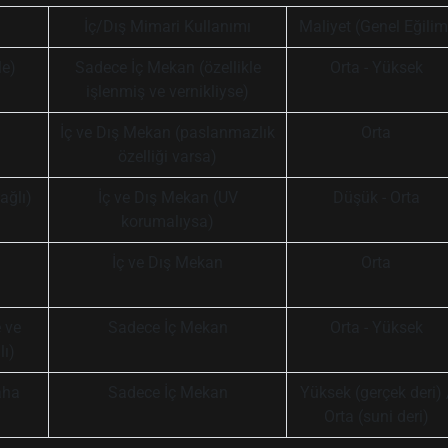
İç/Dış Mimari Kullanımı
Maliyet (Genel Eğilim
le)
Sadece İç Mekan (özellikle
Orta - Yüksek
işlenmiş ve vernikliyse)
İç ve Dış Mekan (paslanmazlık
Orta
özelliği varsa)
ağlı)
İç ve Dış Mekan (UV
Düşük - Orta
korumalıysa)
İç ve Dış Mekan
Orta
 ve
Sadece İç Mekan
Orta - Yüksek
lı)
aha
Sadece İç Mekan
Yüksek (gerçek deri) 
Orta (suni deri)