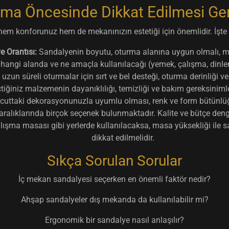
lma Öncesinde Dikkat Edilmesi Ge
em konforunuz hem de mekanınızın estetiği için önemlidir. İşt
 Orantısı:
Sandalyenin boyutu, oturma alanına uygun olmalı, m
angi alanda ve ne amaçla kullanılacağı (yemek, çalışma, dinlenme 
 uzun süreli oturmalar için sırt ve bel desteği, oturma derinliği ve
iğiniz malzemenin dayanıklılığı, temizliği ve bakım gereksinimle
uttaki dekorasyonunuzla uyumlu olması, renk ve form bütünlüğü
 aralıklarında birçok seçenek bulunmaktadır. Kalite ve bütçe den
şma masası gibi yerlerde kullanılacaksa, masa yüksekliği ile 
dikkat edilmelidir.
Sıkça Sorulan Sorular
İç mekan sandalyesi seçerken en önemli faktör nedir?
Ahşap sandalyeler dış mekanda da kullanılabilir mi?
Ergonomik bir sandalye nasıl anlaşılır?