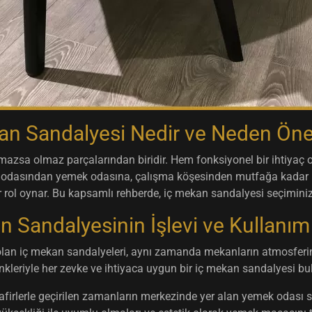
an Sandalyesi Nedir ve Neden Öne
lmazsa olmaz parçalarından biridir. Hem fonksiyonel bir ihtiyaç
ma odasından yemek odasına, çalışma köşesinden mutfağa kadar h
r rol oynar. Bu kapsamlı rehberde, iç mekan sandalyesi seçiminiz
n Sandalyesinin İşlevi ve Kullanım 
lan iç mekan sandalyeleri, aynı zamanda mekanların atmosferini b
nkleriyle her zevke ve ihtiyaca uygun bir iç mekan sandalyesi
afirlerle geçirilen zamanların merkezinde yer alan yemek odası s