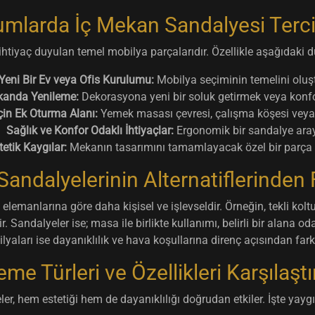
mlarda İç Mekan Sandalyesi Terci
htiyaç duyulan temel mobilya parçalarıdır. Özellikle aşağıdaki d
Yeni Bir Ev veya Ofis Kurulumu:
Mobilya seçiminin temelini oluşt
anda Yenileme:
Dekorasyona yeni bir soluk getirmek veya konfor
 İçin Ek Oturma Alanı:
Yemek masası çevresi, çalışma köşesi veya 
Sağlık ve Konfor Odaklı İhtiyaçlar:
Ergonomik bir sandalye aray
tetik Kaygılar:
Mekanın tasarımını tamamlayacak özel bir parça a
andalyelerinin Alternatiflerinden Fa
 elemanlarına göre daha kişisel ve işlevseldir. Örneğin, tekli kol
. Sandalyeler ise; masa ile birlikte kullanımı, belirli bir alana od
aları ise dayanıklılık ve hava koşullarına direnç açısından farklı
me Türleri ve Özellikleri Karşılaşt
r, hem estetiği hem de dayanıklılığı doğrudan etkiler. İşte yaygın