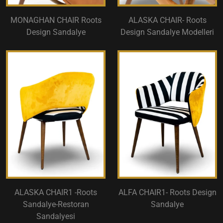
MONAGHAN CHAIR Roots
ALASKA CHAIR- Roots
Design Sandalye
Design Sandalye Modelleri
ALASKA CHAIR1 -Roots
ALFA CHAIR1- Roots Design
Sandalye-Restoran
Sandalye
Sandalyesi