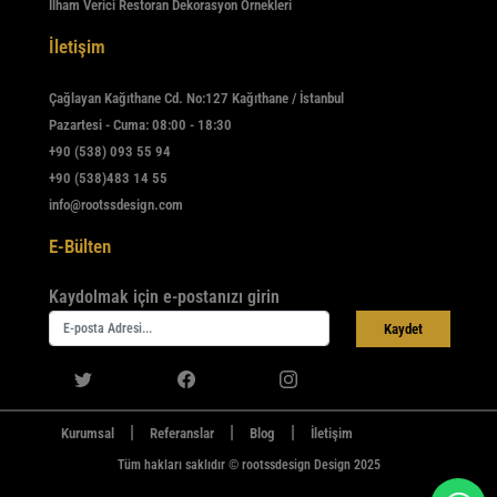
İlham Verici Restoran Dekorasyon Örnekleri
İletişim
Çağlayan Kağıthane Cd. No:127 Kağıthane / İstanbul
Pazartesi - Cuma: 08:00 - 18:30
+90 (538) 093 55 94
+90 (538)483 14 55
info@rootssdesign.com
E-Bülten
Kaydolmak için e-postanızı girin
Kaydet
|
|
|
Kurumsal
Referanslar
Blog
İletişim
Tüm hakları saklıdır © rootssdesign Design 2025