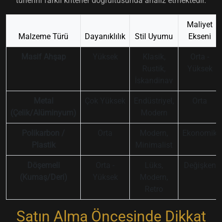
türlerini farklı kriterler doğrultusunda analiz etmektedir.
Maliyet
Malzeme Türü
Dayanıklılık
Stil Uyumu
Ekseni
Masif Ahşap
Yüksek
Klasik,
Orta -
Rustik,
Yüksek
İskandinav
Metal
Çok Yüksek
Endüstriyel,
Orta
(Çelik/Alüminyum)
Modern
Polikarbon /
Orta
Modern,
Ekonomik
Plastik
Minimalist
Döşemeli
Orta -
Lüks,
Değişken
(Kumaş/Deri)
Yüksek
Modern,
Retro
Satın Alma Öncesinde Dikkat