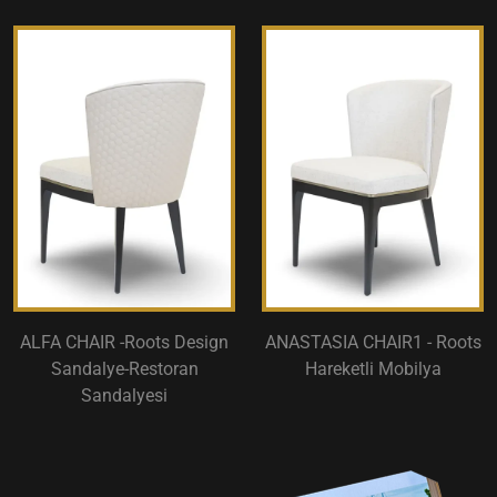
ALFA CHAIR -Roots Design
ANASTASIA CHAIR1 - Roots
Sandalye-Restoran
Hareketli Mobilya
Sandalyesi