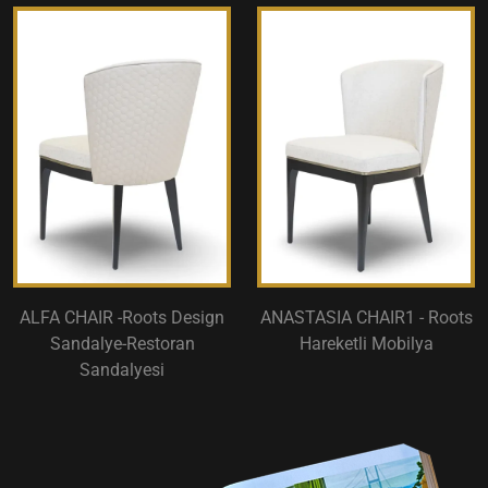
ALFA CHAIR -Roots Design
ANASTASIA CHAIR1 - Roots
Sandalye-Restoran
Hareketli Mobilya
Sandalyesi