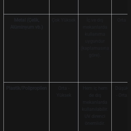
Metal (Çelik,
Çok Yüksek
İç ve dış
Orta
Alüminyum vb.)
mekanlarda
kullanıma
uygundur
(kaplamasına
göre).
Plastik/Polipropilen
Orta -
Hem iç hem
Düşük
Yüksek
de dış
- Orta
mekanlarda
kullanılabilir.
UV direnci
önemlidir.