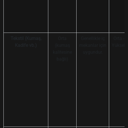
Tekstil (Kumaş,
Orta
Genellikle iç
Orta -
Kadife vb.)
(kumaş
mekanlar için
Yüksek
kalitesine
uygundur.
bağlı)