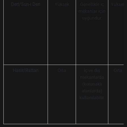
Deri/Sun-i Deri
Yüksek
Genellikle iç
Yüksek
mekanlar için
uygundur.
Hasır/Rattan
Orta
İç ve dış
Orta
mekanlarda
(korunaklı
alanlarda)
kullanılabilir.