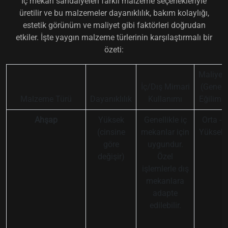
İç mekan sandalyeleri farklı malzeme seçenekleriyle
üretilir ve bu malzemeler dayanıklılık, bakım kolaylığı,
estetik görünüm ve maliyet gibi faktörleri doğrudan
etkiler. İşte yaygın malzeme türlerinin karşılaştırmalı bir
özeti:
Maliyet
İç/Dış Mimari
(Genel
Malzeme Türü
Dayanıklılık
Kullanımı
Eğilim)
Ahşap
Yüksek
Genellikle iç
Orta -
(cinsine
mekanlar için
Yüksek
göre
uygundur.
değişir)
Özel
işlemlerle dış
mekanlara
adapte
edilebilir.