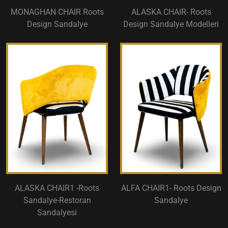
MONAGHAN CHAIR Roots
ALASKA CHAIR- Roots
Design Sandalye
Design Sandalye Modelleri
ALASKA CHAIR1 -Roots
ALFA CHAIR1- Roots Design
Sandalye-Restoran
Sandalye
Sandalyesi