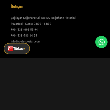
İletişim
Çağlayan Kağıthane Cd. No:127 Kağıthane / İstanbul
Pazartesi - Cuma: 08:00 - 18:30
+90 (538) 093 55 94
+90 (538)483 14 55
info@rootssdesign.com
Türkçe
▼
E-Bülten
Kaydolmak için e-postanızı girin
Kaydet
|
|
|
Kurumsal
Referanslar
Blog
İletişim
Tüm hakları saklıdır © rootssdesign Design 2025