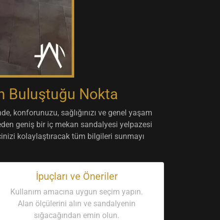
ğin Buluştuğu Nokta
inde, konforunuzu, sağlığınızı ve genel yaşam
p eden geniş bir iç mekan sandalyesi yelpazesi
inizi kolaylaştıracak tüm bilgileri sunmayı
İpuçları ve Öneriler
Kullanım amacına uygun seçim yapın.
Alan ölçülerini alın ve sandalyenin
sığacağından emin olun.