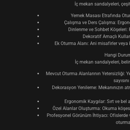
İç mekan sandalyeleri
, çeş
Yemek Masası Etrafında Otu
Çalışma ve Ders Çalışma:
Ergono
Dinlenme ve Sohbet Köşeleri:
R
Dekoratif Amaçlı Kulla
Ek Oturma Alanı:
Ani misafirler veya 
Hangi Durum
İç mekan sandalyeleri
, bel
Mevcut Oturma Alanlarının Yetersizliği:
Ye
sayısını
Dekorasyon Yenileme:
Mekanınızın atm
Ergonomik Kaygılar:
Sırt ve bel 
Özel Alanlar Oluşturma:
Okuma köşesi,
Profesyonel Görünüm İhtiyacı:
Ofislerde 
oturma