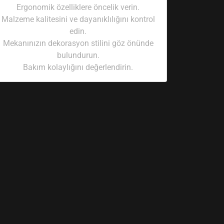
Ergonomik özelliklere öncelik verin.
Malzeme kalitesini ve dayanıklılığını kontrol
edin.
Mekanınızın dekorasyon stilini göz önünde
bulundurun.
Bakım kolaylığını değerlendirin.