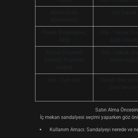
Metal (Çelik,
Çok Yüksek
Alüminyum)
Plastik (Polipropilen,
Orta - Yüksek (Kal
ABS)
bağlı olarak)
Kumaş Döşemeli
Orta - Yüksek (
(Pamuk, Polyester,
türüne bağlı)
Kadife)
Deri / Suni Deri
Yüksek (Deri için)
(Suni deri için
Satın Alma Öncesin
İç mekan sandalyesi
seçimi yaparken göz önü
Kullanım Amacı:
Sandalyeyi nerede ve ne 