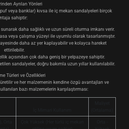
erinden Ayrılan Yönleri
puf veya banklar) kıvsa ile
iç mekan sandalyeleri
birçok
taja sahiptir:
i sunarak daha sağlıklı ve uzun süreli oturma imkanı verir.
masa veya çalışma yüzeyi ile uyumlu olarak tasarlanmıştır.
yesinde daha az yer kaplayabilir ve kolayca hareket
ettirilebilir.
ellik açısından çok daha geniş bir yelpazeye sahiptir.
tilen sandalyeler, doğru bakımla uzun yıllar kullanılabilir.
e Türleri ve Özellikleri
üretilir ve her malzemenin kendine özgü avantajları ve
kullanılan bazı malzemelerin karşılaştırması:
Maliyet
İç Mimari Kullanım
(Ortalama)
, Orta
Çok Yüksek (Her türlü iç mekan
Orta -
unta)
stiline uyum sağlar)
Yüksek