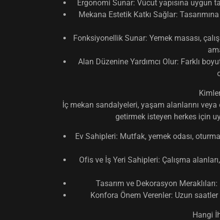
Ergonomi Sunar:
Vücut yapısına uygun ta
Mekana Estetik Katkı Sağlar:
Tasarımına g
Fonksiyonellik Sunar:
Yemek masası, çalış
ama
Alan Düzenine Yardımcı Olur:
Farklı boyut
Kimle
İç mekan sandalyeleri, yaşam alanlarını veya ç
getirmek isteyen herkes için uy
Ev Sahipleri:
Mutfak, yemek odası, oturma 
Ofis ve İş Yeri Sahipleri:
Çalışma alanları,
Tasarım ve Dekorasyon Meraklıları:
Konfora Önem Verenler:
Uzun saatler
Hangi İh