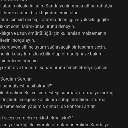
i alanın ölçülerini alın. Sandalyenin masa altına rahatça
li hareket alanı bıraktığından emin olun.
lar için sırt desteği, oturma derinliği ve yüksekliği gibi
dikkat edin. Mümkünse ürünü deneyin.
ılığı ve uzun ömürlülüğü için kullanılan malzemenin
itesini sorgulayın.
korasyon stiline uyum sağlayacak bir tasarım seçin.
enin kolay temizlenebilir olup olmadığını ve bakım
sinimlerini öğrenin.
iyi kalite ve tasarımı sunan ürünü tercih etmeye çalışın.
 Sorulan Sorular
a sandalyesi nasıl olmalı?"
ik
olmalıdır. Bel ve sırt desteği sunmalı, oturma yüksekliği
yerleştirebileceğiniz kolluklara sahip olmalıdır. Oturma
malzemelerden yapılmış olması da konforu artırır.
i seçerken nelere dikkat etmeliyim?"
ın yüksekliği ile uyumlu olmaları önemlidir. Sandalye