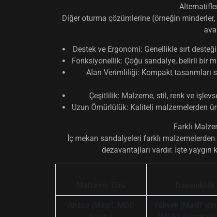
Alternatifl
Diğer oturma çözümlerine (örneğin minderler, 
avan
Destek ve Ergonomi:
Genellikle sırt desteğ
Fonksiyonellik:
Çoğu sandalye, belirli bir 
Alan Verimliliği:
Kompakt tasarımları sa
Çeşitlilik:
Malzeme, stil, renk ve işlevs
Uzun Ömürlülük:
Kaliteli malzemelerden üre
Farklı Malzem
İç mekan sandalyeleri farklı malzemelerden 
dezavantajları vardır. İşte yaygın 
Malzeme Türü
Dayanıklılık
Ahşap (Masif, MDF,
Yüksek (Masif için)
Sunta)
(MDF), Düşük (S