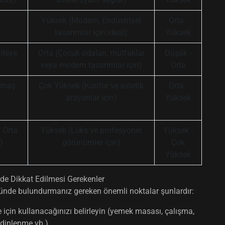
Yüksek (Modern, Endüstriyel
Orta -
tasarımlar için ideal)
Yüksek
iteye
Orta (Çocuk odaları, mutfaklar
Düşük -
veya modern tasarımlar için)
Orta
Kumaş
Çok Yüksek (Konfor ve estetik
Orta -
arayanlar için)
Yüksek
, Orta
Yüksek (Lüks ve profesyonel
Yüksek -
)
görünümler için)
Çok
Yüksek
de Dikkat Edilmesi Gerekenler
nde bulundurmanız gereken önemli noktalar şunlardır:
için kullanacağınızı belirleyin (yemek masası, çalışma,
dinlenme vb.).