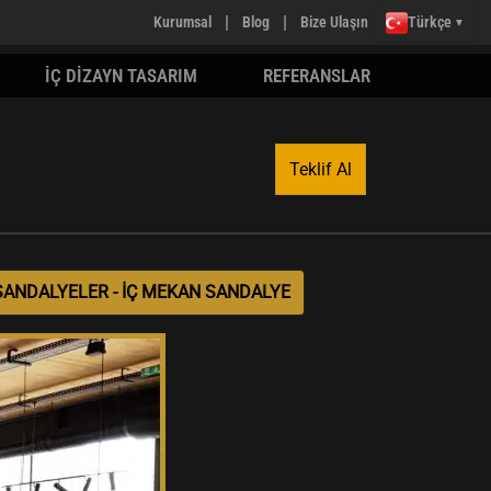
|
|
Kurumsal
Blog
Bize Ulaşın
Türkçe
▼
İÇ DİZAYN TASARIM
REFERANSLAR
Teklif Al
SANDALYELER - İÇ MEKAN SANDALYE