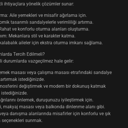
itli ihtiyaçlara yönelik çözümler sunar:
rma:
Aile yemekleri ve misafir ağırlama için.
mik tasarımlı sandalyelerle verimliliği artırma.
ahat ve konforlu oturma alanları oluşturma.
nım:
Mekanlara stil ve karakter katma.
kalabalık aileler için ekstra oturma imkanı sağlama.
larda Tercih Edilmeli?
irli durumlarda vazgeçilmez hale gelir:
mek masası veya çalışma masası etrafındaki sandalye
 artırmak istediğinizde.
osferini değiştirmek ve modern bir dokunuş katmak
istediğinizde.
ağrılarını önlemek, duruşunuzu iyileştirmek için.
 makyaj masası veya balkonda dinlenme alanı gibi.
veya danışma alanlarında misafirler için konforlu ve şık
 seçenekleri sunmak.