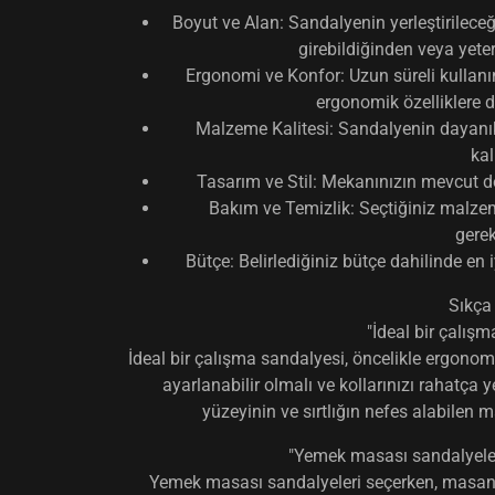
Boyut ve Alan:
Sandalyenin yerleştirileceğ
girebildiğinden veya yeter
Ergonomi ve Konfor:
Uzun süreli kullanım
ergonomik özelliklere 
Malzeme Kalitesi:
Sandalyenin dayanıkl
kal
Tasarım ve Stil:
Mekanınızın mevcut de
Bakım ve Temizlik:
Seçtiğiniz malzem
gerek
Bütçe:
Belirlediğiniz bütçe dahilinde en 
Sıkça
"İdeal bir çalışm
İdeal bir çalışma sandalyesi, öncelikle
ergonom
ayarlanabilir olmalı ve kollarınızı rahatça 
yüzeyinin ve sırtlığın nefes alabilen 
"Yemek masası sandalyeler
Yemek masası sandalyeleri seçerken, masanız