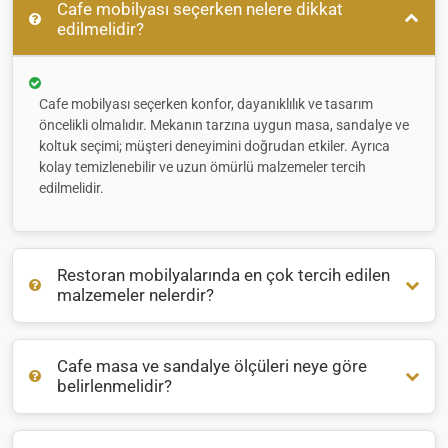
Cafe mobilyası seçerken nelere dikkat
edilmelidir?
Cafe mobilyası seçerken konfor, dayanıklılık ve tasarım
öncelikli olmalıdır. Mekanın tarzına uygun masa, sandalye ve
koltuk seçimi; müşteri deneyimini doğrudan etkiler. Ayrıca
kolay temizlenebilir ve uzun ömürlü malzemeler tercih
edilmelidir.
Restoran mobilyalarında en çok tercih edilen
malzemeler nelerdir?
Cafe masa ve sandalye ölçüleri neye göre
Restoran mobilyalarında genellikle
ahşap
,
metal
ve
rattan
belirlenmelidir?
malzemeler öne çıkar. İç mekanlarda sıcak bir atmosfer için
ahşap, dış mekanlarda ise hava koşullarına dayanıklı
alüminyum veya rattan tercih edilir.