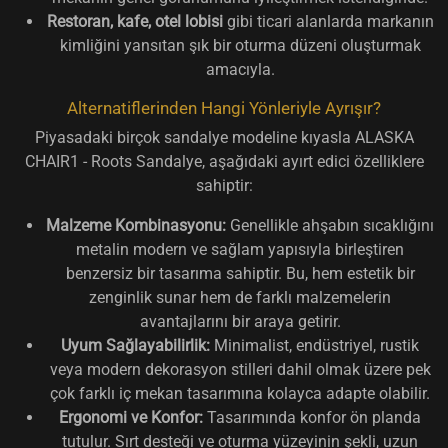
Restoran, kafe, otel lobisi
gibi ticari alanlarda markanın
kimliğini yansıtan şık bir oturma düzeni oluşturmak
amacıyla.
Alternatiflerinden Hangi Yönleriyle Ayrışır?
Piyasadaki birçok sandalye modeline kıyasla ALASKA
CHAIR1 - Roots Sandalye, aşağıdaki ayırt edici özelliklere
sahiptir:
Malzeme Kombinasyonu:
Genellikle ahşabın sıcaklığını
metalin modern ve sağlam yapısıyla birleştiren
benzersiz bir tasarıma sahiptir. Bu, hem estetik bir
zenginlik sunar hem de farklı malzemelerin
avantajlarını bir araya getirir.
Uyum Sağlayabilirlik:
Minimalist, endüstriyel, rustik
veya modern dekorasyon stilleri dahil olmak üzere pek
çok farklı iç mekan tasarımına kolayca adapte olabilir.
Ergonomi ve Konfor:
Tasarımında konfor ön planda
tutulur. Sırt desteği ve oturma yüzeyinin şekli, uzun