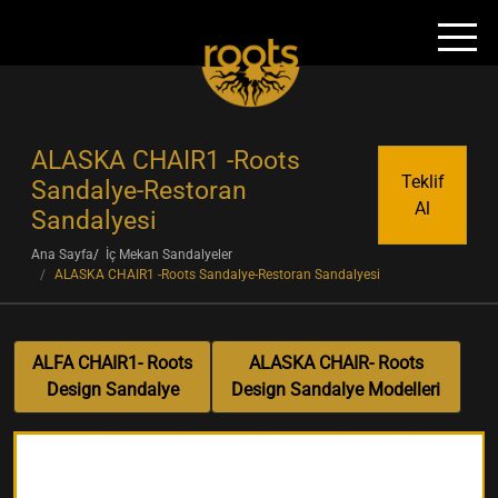
ALASKA CHAIR1 -Roots
Teklif
Sandalye-Restoran
Al
Sandalyesi
Ana Sayfa
İç Mekan Sandalyeler
ALASKA CHAIR1 -Roots Sandalye-Restoran Sandalyesi
ALFA CHAIR1- Roots
ALASKA CHAIR- Roots
Design Sandalye
Design Sandalye Modelleri