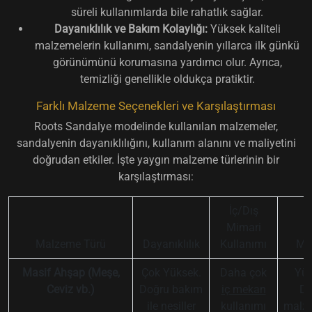
süreli kullanımlarda bile rahatlık sağlar.
Dayanıklılık ve Bakım Kolaylığı:
Yüksek kaliteli
malzemelerin kullanımı, sandalyenin yıllarca ilk günkü
görünümünü korumasına yardımcı olur. Ayrıca,
temizliği genellikle oldukça pratiktir.
Farklı Malzeme Seçenekleri ve Karşılaştırması
Roots Sandalye modelinde kullanılan malzemeler,
sandalyenin dayanıklılığını, kullanım alanını ve maliyetini
doğrudan etkiler. İşte yaygın malzeme türlerinin bir
karşılaştırması:
İç/Dış
Mimari
Malzeme Türü
Dayanıklılık
Kullanımı
Mal
Masif Ahşap (Meşe,
Çok Yüksek.
Daha çok
Yük
Ceviz vb.)
Doğru bakım
iç mekan
Do
ile nesiller
kullanımı
malz