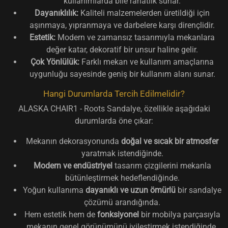
kullanımlarda bile rahatlık sunar.
Dayanıklılık:
Kaliteli malzemelerden üretildiği için
aşınmaya, yıpranmaya ve darbelere karşı dirençlidir.
Estetik:
Modern ve zamansız tasarımıyla mekanlara
değer katar, dekoratif bir unsur haline gelir.
Çok Yönlülük:
Farklı mekan ve kullanım amaçlarına
uygunluğu sayesinde geniş bir kullanım alanı sunar.
Hangi Durumlarda Tercih Edilmelidir?
ALASKA CHAIR1 - Roots Sandalye, özellikle aşağıdaki
durumlarda öne çıkar:
Mekanın dekorasyonunda
doğal ve sıcak bir atmosfer
yaratmak istendiğinde.
Modern ve endüstriyel
tasarım çizgilerini mekanla
bütünleştirmek hedeflendiğinde.
Yoğun kullanıma
dayanıklı ve uzun ömürlü
bir sandalye
çözümü arandığında.
Hem estetik hem de
fonksiyonel
bir mobilya parçasıyla
mekanın genel görünümünü iyileştirmek istendiğinde.