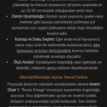
yüksekliği ile mevcut masanızın alt kısmı arasında en
az 25-30 cm boşluk olduğundan emin olun.
Zemin Uyumluluğu:
Ürünün ayak yapısının, parke veya
mermer gibi hassas zeminlerde çizilmeye yol
açmaması için uygun pabuçlara sahip olup olmadığını
kontrol edin.
Kumaş ve Doku Seçimi:
Eğer evde evcil hayvanınız
varsa veya ürün bir restoranda kullanılacaksa,
leke
tutmayan ve kolay temizlenebilir
kumaş türlerine
yönelmek avantajlı olacaktır.
Ölçü Analizi:
Sandalyenin kapladığı alan (genişlik ve
derinlik), mekanın geçiş yollarını daraltmamalıdır.
Alternatiflerinden Ayıran Temel Farklar
Piyasada bulunan standart sandalyelerin aksine
Averio
Chair 1
, "Roots Design" imzasıyla tasarımda özgünlüğü
savunur. Onu diğerlerinden ayıran en önemli özellik,
birleşim noktalarındaki işçilik kalitesidir. Seri üretim