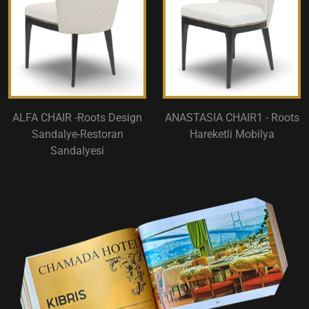
ALFA CHAIR -Roots Design
ANASTASIA CHAIR1 - Roots
Sandalye-Restoran
Hareketli Mobilya
Sandalyesi