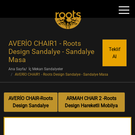
AVERİO CHAIR1 - Roots
Teklif
Design Sandalye - Sandalye
Al
Masa
Ana Sayfa
İç Mekan Sandalyeler
AVERİO CHAIR1 - Roots Design Sandalye - Sandalye Masa
AVERİO CHAIR-Roots
ARMAH CHAIR 2 -Roots
Design Sandalye
Design Hareketli Mobilya