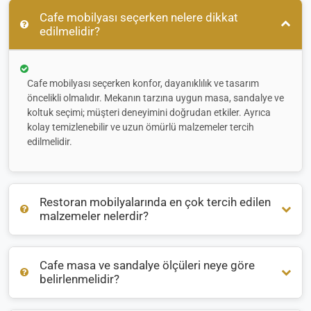
Cafe mobilyası seçerken nelere dikkat
edilmelidir?
Cafe mobilyası seçerken konfor, dayanıklılık ve tasarım
öncelikli olmalıdır. Mekanın tarzına uygun masa, sandalye ve
koltuk seçimi; müşteri deneyimini doğrudan etkiler. Ayrıca
kolay temizlenebilir ve uzun ömürlü malzemeler tercih
edilmelidir.
Restoran mobilyalarında en çok tercih edilen
malzemeler nelerdir?
Cafe masa ve sandalye ölçüleri neye göre
Restoran mobilyalarında genellikle
ahşap
,
metal
ve
rattan
belirlenmelidir?
malzemeler öne çıkar. İç mekanlarda sıcak bir atmosfer için
ahşap, dış mekanlarda ise hava koşullarına dayanıklı