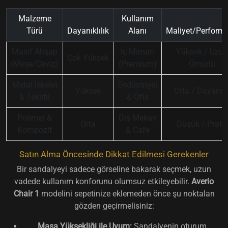
Malzeme
Kullanım
Türü
Dayanıklılık
Alanı
Maliyet/Perform
Masif Ahşap
İç Mimari
Yüksek / Uzun
Çok Yüksek
(Meşe/Ceviz)
(Premium)
Ömürlü
Metal İskelet
Endüstriyel
Yüksek
Orta / Dayanıkl
& Tekstil
& Ofis
Polimer &
Dış Mekan
Orta
Düşük / Pratik
Kompozit
& Cafe
Satın Alma Öncesinde Dikkat Edilmesi Gerekenler
Bir sandalyeyi sadece görseline bakarak seçmek, uzun
vadede kullanım konforunu olumsuz etkileyebilir.
Averio
Chair 1
modelini sepetinize eklemeden önce şu noktaları
gözden geçirmelisiniz:
Masa Yüksekliği ile Uyum:
Sandalyenin oturum