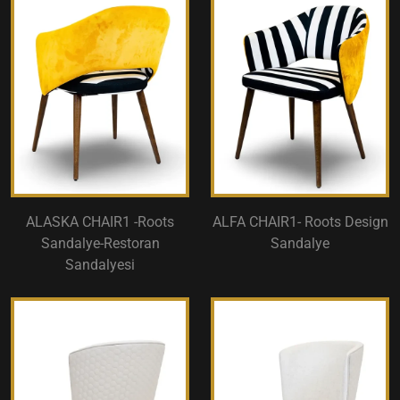
ALASKA CHAIR1 -Roots
ALFA CHAIR1- Roots Design
Sandalye-Restoran
Sandalye
Sandalyesi