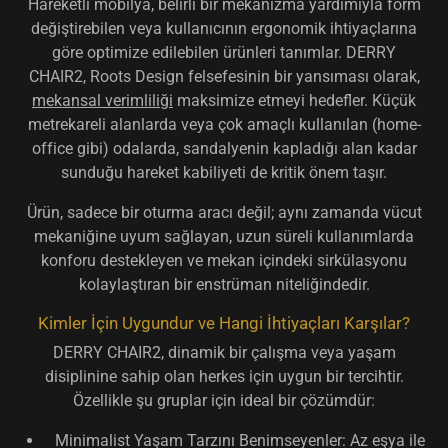
Hareketli mobilya, belirli bir mekanizma yardımıyla form
değiştirebilen veya kullanıcının ergonomik ihtiyaçlarına
göre optimize edilebilen ürünleri tanımlar. DERRY
CHAIR2, Roots Design felsefesinin bir yansıması olarak,
mekansal verimliliği
maksimize etmeyi hedefler. Küçük
metrekareli alanlarda veya çok amaçlı kullanılan (home-
office gibi) odalarda, sandalyenin kapladığı alan kadar
sunduğu hareket kabiliyeti de kritik önem taşır.
Ürün, sadece bir oturma aracı değil; aynı zamanda vücut
mekaniğine uyum sağlayan, uzun süreli kullanımlarda
konforu destekleyen ve mekan içindeki sirkülasyonu
kolaylaştıran bir enstrüman niteliğindedir.
Kimler İçin Uygundur ve Hangi İhtiyaçları Karşılar?
DERRY CHAIR2, dinamik bir çalışma veya yaşam
disiplinine sahip olan herkes için uygun bir tercihtir.
Özellikle şu gruplar için ideal bir çözümdür:
Minimalist Yaşam Tarzını Benimseyenler:
Az eşya ile