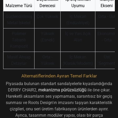
Malzeme Türü
Derecesi
Uyumu
Ekseni
Güçlendirilmiş
Çok Yüksek
İç Mekan
Orta - Üst
Metal İskelet
(Endüstriyel)
Polimer
Yüksek
İç ve Yarı Açık
Ekonomik
Tabanlı
(Esnek)
Alan
- Orta
Kompozit
Masif Ahşap
Orta -
İç Mekan
Üst
Detaylar
Yüksek
(Klasik/Modern)
Segment
Alternatiflerinden Ayıran Temel Farklar
Piyasada bulunan standart sandalyelerle kıyaslandığında
DERRY CHAIR2,
mekanizma pürüzsüzlüğü
ile öne çıkar.
Hareketli aksamların ses yapmaması, sarsıntısız bir geçiş
sunması ve Roots Design'ın imzasını taşıyan karakteristik
çizgileri, onu seri üretim fabrikasyon ürünlerden ayırır.
Ayrıca, tasarımın modüler yapısı, olası bir parça