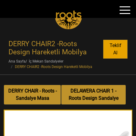
DERRY CHAIR2 -Roots
Teklif
Design Hareketli Mobilya
Al
Ana Sayfa
İç Mekan Sandalyeler
DERRY CHAIR2 -Roots Design Hareketli Mobilya
DERRY CHAIR - Roots -
DELAWERA CHAIR 1 -
Sandalye Masa
Roots Design Sandalye