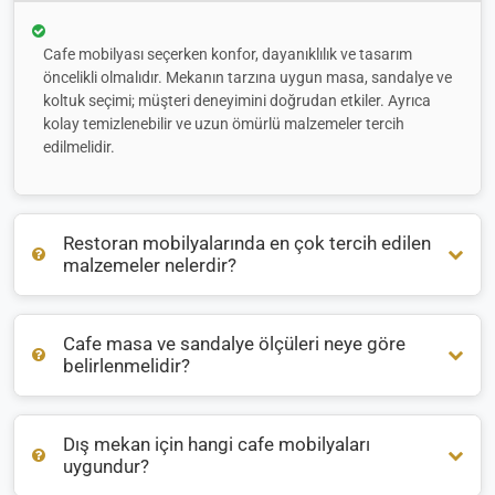
Cafe mobilyası seçerken konfor, dayanıklılık ve tasarım
öncelikli olmalıdır. Mekanın tarzına uygun masa, sandalye ve
koltuk seçimi; müşteri deneyimini doğrudan etkiler. Ayrıca
kolay temizlenebilir ve uzun ömürlü malzemeler tercih
edilmelidir.
Restoran mobilyalarında en çok tercih edilen
malzemeler nelerdir?
Cafe masa ve sandalye ölçüleri neye göre
Restoran mobilyalarında genellikle
ahşap
,
metal
ve
rattan
belirlenmelidir?
malzemeler öne çıkar. İç mekanlarda sıcak bir atmosfer için
ahşap, dış mekanlarda ise hava koşullarına dayanıklı
alüminyum veya rattan tercih edilir.
Dış mekan için hangi cafe mobilyaları
Masa ve sandalye ölçüleri, mekanın büyüklüğüne ve oturma
uygundur?
düzenine göre belirlenir. Ortalama bir masa yüksekliği 75