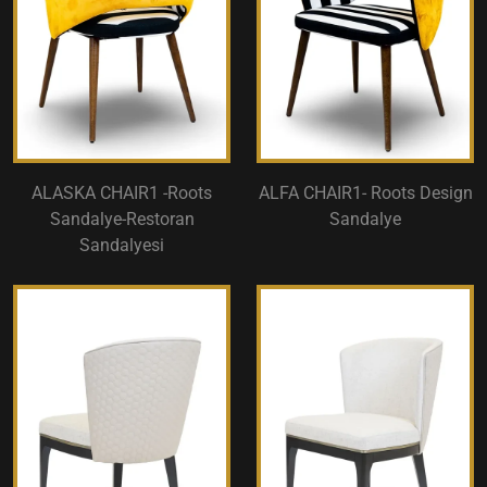
ALASKA CHAIR1 -Roots
ALFA CHAIR1- Roots Design
Sandalye-Restoran
Sandalye
Sandalyesi