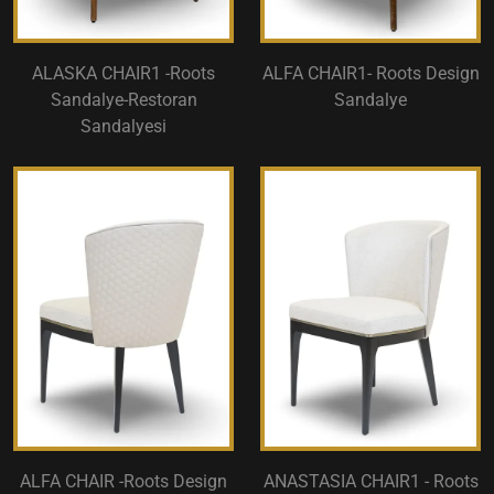
ALASKA CHAIR1 -Roots
ALFA CHAIR1- Roots Design
Sandalye-Restoran
Sandalye
Sandalyesi
ALFA CHAIR -Roots Design
ANASTASIA CHAIR1 - Roots