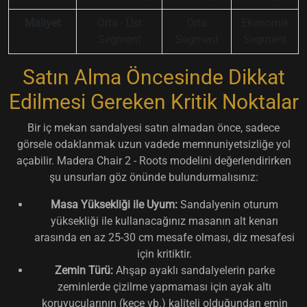
Maliyet
Orta - Üst
Orta
Ekonomik
Segment
Segment
Segment
Satın Alma Öncesinde Dikkat
Edilmesi Gereken Kritik Noktalar
Bir iç mekan sandalyesi satın almadan önce, sadece
görsele odaklanmak uzun vadede memnuniyetsizliğe yol
açabilir. Madera Chair 2 - Roots modelini değerlendirirken
şu unsurları göz önünde bulundurmalısınız:
Masa Yüksekliği ile Uyum:
Sandalyenin oturum
yüksekliği ile kullanacağınız masanın alt kenarı
arasında en az 25-30 cm mesafe olması, diz mesafesi
için kritiktir.
Zemin Türü:
Ahşap ayaklı sandalyelerin parke
zeminlerde çizilme yapmaması için ayak altı
koruyucularının (keçe vb.) kaliteli olduğundan emin