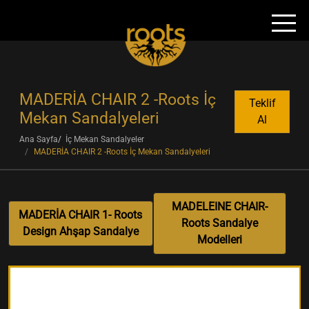
MADERİA CHAIR 2 -Roots İç
Teklif
Mekan Sandalyeleri
Al
Ana Sayfa
İç Mekan Sandalyeler
MADERİA CHAIR 2 -Roots İç Mekan Sandalyeleri
MADELEINE CHAIR-
MADERİA CHAIR 1- Roots
Roots Sandalye
Design Ahşap Sandalye
Modelleri