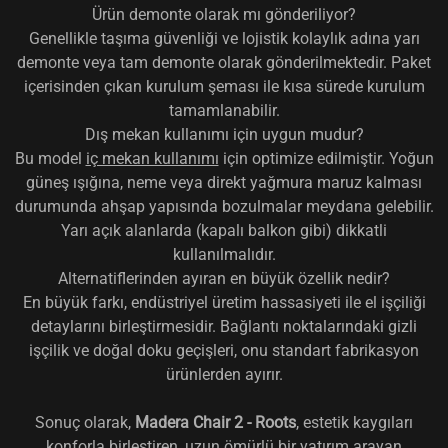
Ürün demonte olarak mı gönderiliyor?
Genellikle taşıma güvenliği ve lojistik kolaylık adına yarı
demonte veya tam demonte olarak gönderilmektedir. Paket
içerisinden çıkan kurulum şeması ile kısa sürede kurulum
tamamlanabilir.
Dış mekan kullanımı için uygun mudur?
Bu model
iç mekan kullanımı
için optimize edilmiştir. Yoğun
güneş ışığına, neme veya direkt yağmura maruz kalması
durumunda ahşap yapısında bozulmalar meydana gelebilir.
Yarı açık alanlarda (kapalı balkon gibi) dikkatli
kullanılmalıdır.
Alternatiflerinden ayıran en büyük özellik nedir?
En büyük farkı, endüstriyel üretim hassasiyeti ile el işçiliği
detaylarını birleştirmesidir. Bağlantı noktalarındaki gizli
işçilik ve doğal doku geçişleri, onu standart fabrikasyon
ürünlerden ayırır.
Sonuç olarak,
Madera Chair 2 - Roots
, estetik kaygıları
konforla birleştiren, uzun ömürlü bir yatırım arayan