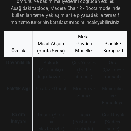
ömrünü ve bakım maliyetlerini doğrudan etkiler.
Aşağıdaki tabloda, Madera Chair 2 - Roots modelinde
kullanılan temel yaklaşımlar ile piyasadaki alternatif
malzeme türlerinin karşılaştırmasını inceleyebilirsiniz:
Metal
Masif Ahşap
Gövdeli
Plastik /
Özellik
(Roots Serisi)
Modeller
Kompozit
Dayanıklılık
Yüksek
Çok Yüksek
Orta
(Yıllandıkça
(Darbe
(Çizilmeye
değer kazanır)
dirençli)
müsait)
Estetik Algı
Sıcak ve Doğal
Modern ve
Minimalist
Soğuk
ve
Endüstriyel
Bakım
Düşük (Yılda
Düşük
Çok Düşük
İhtiyacı
bir
(Paslanma
(Sadece
cila/temizlik)
kontrolü)
silme)