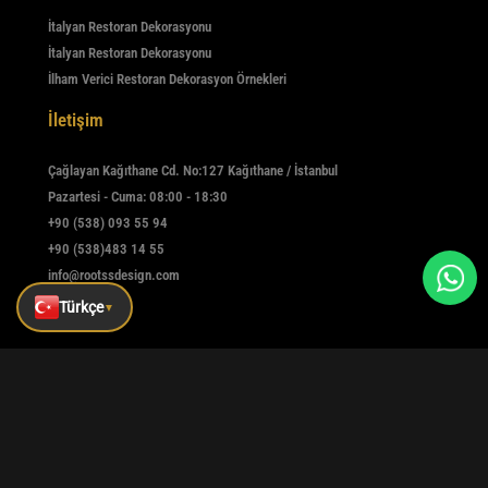
İtalyan Restoran Dekorasyonu
İtalyan Restoran Dekorasyonu
İlham Verici Restoran Dekorasyon Örnekleri
İletişim
Çağlayan Kağıthane Cd. No:127 Kağıthane / İstanbul
Pazartesi - Cuma: 08:00 - 18:30
+90 (538) 093 55 94
+90 (538)483 14 55
info@rootssdesign.com
Türkçe
▼
E-Bülten
Kaydolmak için e-postanızı girin
Kaydet