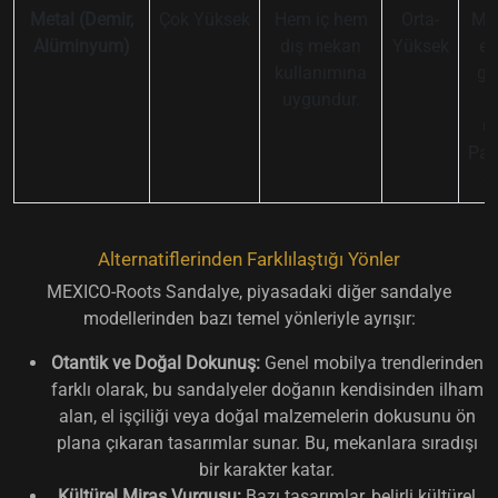
Metal (Demir,
Çok Yüksek
Hem iç hem
Orta-
Mo
Alüminyum)
dış mekan
Yüksek
en
kullanımına
gö
uygundur.
u
Pas
ö
Alternatiflerinden Farklılaştığı Yönler
MEXICO-Roots Sandalye, piyasadaki diğer sandalye
modellerinden bazı temel yönleriyle ayrışır:
Otantik ve Doğal Dokunuş:
Genel mobilya trendlerinden
farklı olarak, bu sandalyeler doğanın kendisinden ilham
alan, el işçiliği veya doğal malzemelerin dokusunu ön
plana çıkaran tasarımlar sunar. Bu, mekanlara sıradışı
bir karakter katar.
Kültürel Miras Vurgusu:
Bazı tasarımlar, belirli kültürel