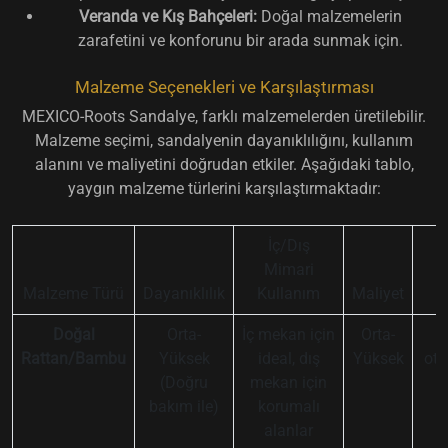
Veranda ve Kış Bahçeleri:
Doğal malzemelerin
zarafetini ve konforunu bir arada sunmak için.
Malzeme Seçenekleri ve Karşılaştırması
MEXICO-Roots Sandalye, farklı malzemelerden üretilebilir.
Malzeme seçimi, sandalyenin dayanıklılığını, kullanım
alanını ve maliyetini doğrudan etkiler. Aşağıdaki tablo,
yaygın malzeme türlerini karşılaştırmaktadır:
İç/Dış
Mimari
Malzeme Türü
Dayanıklılık
Kullanım
Maliyet
Ö
Doğal
Orta-
İç mekan için
Orta-
Rattan/Bambu
Yüksek
ideal, dış
Yüksek
ota
(Doğru
mekan için
v
bakım ile)
korumalı
alanlar