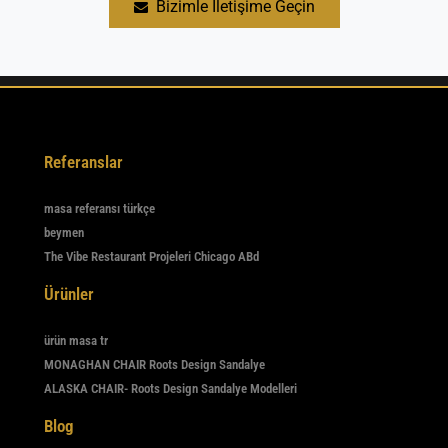
Bizimle İletişime Geçin
mobilyaları mevsim geçişlerinde kapalı alanda muhafaza
edilerek ömrü uzatılabilir.
Referanslar
masa referansı türkçe
beymen
The Vibe Restaurant Projeleri Chicago ABd
Ürünler
ürün masa tr
MONAGHAN CHAIR Roots Design Sandalye
ALASKA CHAIR- Roots Design Sandalye Modelleri
Blog