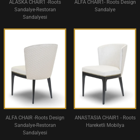
ALASKA CHAIR1 -Roots
ALFA CHAIR1- Roots Design
Sandalye-Restoran
Sandalye
Sandalyesi
ALFA CHAIR -Roots Design
ANASTASIA CHAIR1 - Roots
Sandalye-Restoran
Hareketli Mobilya
Sandalyesi