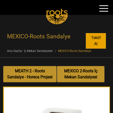
MEXICO-Roots Sandalye
Teklif
Al
Ana Sayfa
İç Mekan Sandalyeler
MEXICO-Roots Sandalye
MEATH 2 - Roots
MEXICO 2-Roots İç
Sandalye - Horeca Projesi
Mekan Sandalyesi