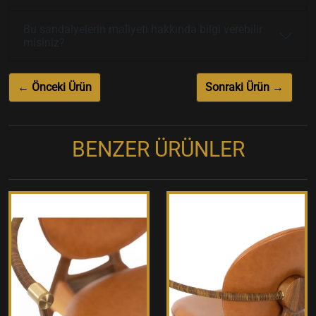
Bu sandalyelerin maliyeti hakkında bilgi verebilir
misiniz?
← Önceki Ürün
Sonraki Ürün →
BENZER ÜRÜNLER