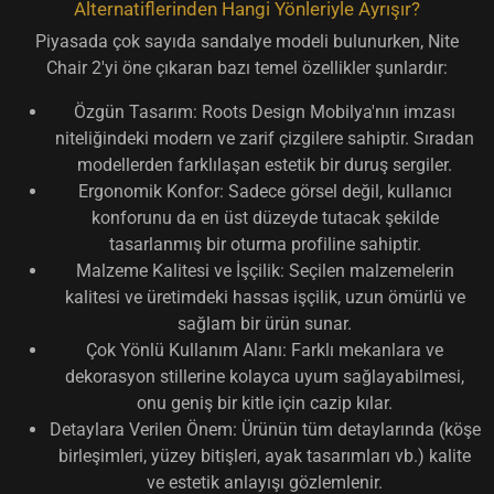
Alternatiflerinden Hangi Yönleriyle Ayrışır?
Piyasada çok sayıda sandalye modeli bulunurken, Nite
Chair 2'yi öne çıkaran bazı temel özellikler şunlardır:
Özgün Tasarım:
Roots Design Mobilya'nın imzası
niteliğindeki modern ve zarif çizgilere sahiptir. Sıradan
modellerden farklılaşan estetik bir duruş sergiler.
Ergonomik Konfor:
Sadece görsel değil, kullanıcı
konforunu da en üst düzeyde tutacak şekilde
tasarlanmış bir oturma profiline sahiptir.
Malzeme Kalitesi ve İşçilik:
Seçilen malzemelerin
kalitesi ve üretimdeki hassas işçilik, uzun ömürlü ve
sağlam bir ürün sunar.
Çok Yönlü Kullanım Alanı:
Farklı mekanlara ve
dekorasyon stillerine kolayca uyum sağlayabilmesi,
onu geniş bir kitle için cazip kılar.
Detaylara Verilen Önem:
Ürünün tüm detaylarında (köşe
birleşimleri, yüzey bitişleri, ayak tasarımları vb.) kalite
ve estetik anlayışı gözlemlenir.