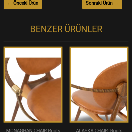
← Önceki Ürün
Sonraki Ürün →
BENZER ÜRÜNLER
MONAGHAN CHAIR Roots
ALASKA CHAIR- Roots