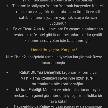
farklı mekanlarda kolayca adapte olabilir.
Tasarım Mobilyaya Yatırım Yapmak İsteyenler:
Kaliteli
malzeme ve işçilikle üretilmiş, uzun ömürlü ve stil
sahibi bir ürüne yatırım yapmak isteyenler için
uygundur.
Ev ve Ticari Alan Kullanıcıları:
Ev yaşam alanlarından
restoran, kafe, otel gibi ticari mekanlara kadar çeşitli
kullanım senaryoları için tasarlanmıştır.
Hangi İhtiyaçları Karşılar?
Nite Chair 2, aşağıdaki temel ihtiyaçları karşılamak üzere
tasarlanmıştır:
Rahat Oturma Deneyimi:
Ergonomik formu ve
yastıklama özellikleri sayesinde uzun süreli
oturmalarda bile konfor sağlar.
Mekan Estetiği:
Modern ve minimalist tasarımıyla
mekanların genel görünümünü iyileştirir, sofistike bir
hava katar.
Dayanıklılık ve Kalite:
Yüksek kaliteli malzemelerden