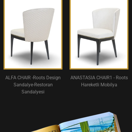
ALFA CHAIR -Roots Design
ANASTASIA CHAIR1 - Roots
Sandalye-Restoran
Hareketli Mobilya
Sandalyesi