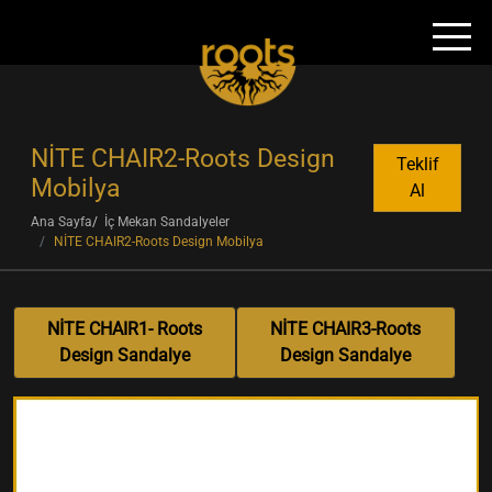
NİTE CHAIR2-Roots Design
Teklif
Mobilya
Al
Ana Sayfa
İç Mekan Sandalyeler
NİTE CHAIR2-Roots Design Mobilya
NİTE CHAIR1- Roots
NİTE CHAIR3-Roots
Design Sandalye
Design Sandalye