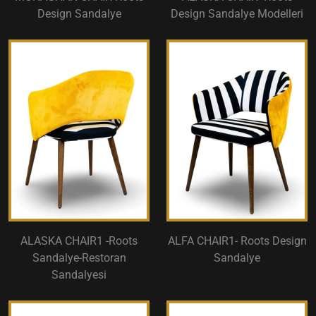
Design Sandalye
Design Sandalye Modelleri
ALASKA CHAIR1 -Roots
ALFA CHAIR1- Roots Design
Sandalye-Restoran
Sandalye
Sandalyesi