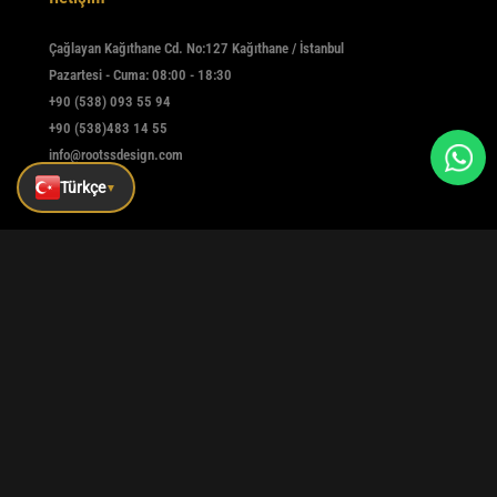
Çağlayan Kağıthane Cd. No:127 Kağıthane / İstanbul
Pazartesi - Cuma: 08:00 - 18:30
+90 (538) 093 55 94
+90 (538)483 14 55
info@rootssdesign.com
Türkçe
▼
E-Bülten
Kaydolmak için e-postanızı girin
Kaydet
|
|
|
Kurumsal
Referanslar
Blog
İletişim
Tüm hakları saklıdır © rootssdesign Design 2025