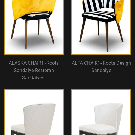
ALASKA CHAIR1 -Roots
ALFA CHAIR1- Roots Design
Sandalye-Restoran
Sandalye
Sandalyesi