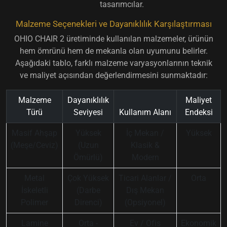
tasarımcılar.
Malzeme Seçenekleri ve Dayanıklılık Karşılaştırması
OHIO CHAIR 2 üretiminde kullanılan malzemeler, ürünün
hem ömrünü hem de mekanla olan uyumunu belirler.
Aşağıdaki tablo, farklı malzeme varyasyonlarının teknik
ve maliyet açısından değerlendirmesini sunmaktadır:
Malzeme
Dayanıklılık
Maliyet
Türü
Seviyesi
Kullanım Alanı
Endeksi
Masif Ahşap
Yüksek
İç Mekan /
Yüksek
(Meşe/Ceviz)
(Uzun
Klasik &
Ömürlü)
Modern
Metal
Çok Yüksek
Ticari Alanlar /
Orta
İskeletli
(Darbe
Dış Mekan
Polimer
Direnci)
(Opsiyonel)
Lamine
Orta -
Ev / Ofis
Ekonomik