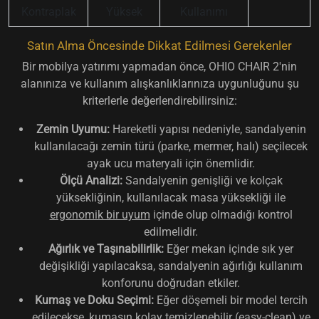
Kontraplak
Yüksek
Kullanımı
Satın Alma Öncesinde Dikkat Edilmesi Gerekenler
Bir mobilya yatırımı yapmadan önce, OHIO CHAIR 2'nin
alanınıza ve kullanım alışkanlıklarınıza uygunluğunu şu
kriterlerle değerlendirebilirsiniz:
Zemin Uyumu:
Hareketli yapısı nedeniyle, sandalyenin
kullanılacağı zemin türü (parke, mermer, halı) seçilecek
ayak ucu materyali için önemlidir.
Ölçü Analizi:
Sandalyenin genişliği ve kolçak
yüksekliğinin, kullanılacak masa yüksekliği ile
ergonomik bir uyum
içinde olup olmadığı kontrol
edilmelidir.
Ağırlık ve Taşınabilirlik:
Eğer mekan içinde sık yer
değişikliği yapılacaksa, sandalyenin ağırlığı kullanım
konforunu doğrudan etkiler.
Kumaş ve Doku Seçimi:
Eğer döşemeli bir model tercih
edilecekse, kumaşın
kolay temizlenebilir (easy-clean)
ve