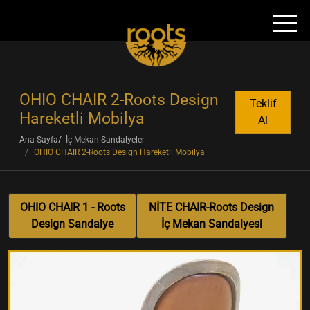
OHIO CHAIR 2-Roots Design
Teklif
Hareketli Mobilya
Al
Ana Sayfa
İç Mekan Sandalyeler
OHIO CHAIR 2-Roots Design Hareketli Mobilya
OHIO CHAIR 1 - Roots
NİTE CHAIR-Roots Design
Design Sandalye
İç Mekan Sandalyesi