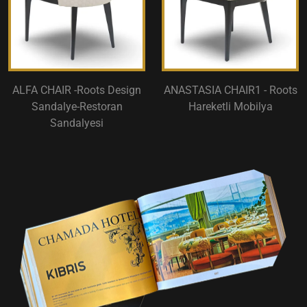
ALFA CHAIR -Roots Design
ANASTASIA CHAIR1 - Roots
Sandalye-Restoran
Hareketli Mobilya
Sandalyesi