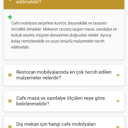
edilmelidir?
Cafe mobilyası seçerken konfor, dayanıklılık ve tasarım
öncelikli olmalıdır. Mekanın tarzına uygun masa, sandalye ve
koltuk seçimi; müşteri deneyimini doğrudan etkiler. Ayrıca
kolay temizlenebilir ve uzun ömürlü malzemeler tercih
edilmelidir.
Restoran mobilyalarında en çok tercih edilen
malzemeler nelerdir?
Cafe masa ve sandalye ölçüleri neye göre
Restoran mobilyalarında genellikle
ahşap
,
metal
ve
rattan
belirlenmelidir?
malzemeler öne çıkar. İç mekanlarda sıcak bir atmosfer için
ahşap, dış mekanlarda ise hava koşullarına dayanıklı
alüminyum veya rattan tercih edilir.
Dış mekan için hangi cafe mobilyaları
Masa ve sandalye ölçüleri, mekanın büyüklüğüne ve oturma