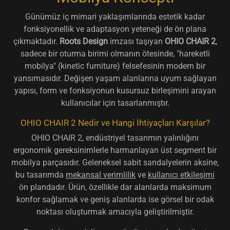
Günümüz iç mimari yaklaşımlarında estetik kadar
fonksiyonellik ve adaptasyon yeteneği de ön plana
çıkmaktadır.
Roots Design
imzası taşıyan
OHIO CHAIR 2
,
sadece bir oturma birimi olmanın ötesinde, "hareketli
mobilya" (kinetic furniture) felsefesinin modern bir
yansımasıdır. Değişen yaşam alanlarına uyum sağlayan
yapısı, form ve fonksiyonun kusursuz birleşimini arayan
kullanıcılar için tasarlanmıştır.
OHIO CHAIR 2 Nedir ve Hangi İhtiyaçları Karşılar?
OHIO CHAIR 2, endüstriyel tasarımın yalınlığını
ergonomik gereksinimlerle harmanlayan üst segment bir
mobilya parçasıdır. Geleneksel sabit sandalyelerin aksine,
bu tasarımda
mekansal verimlilik
ve
kullanıcı etkileşimi
ön plandadır. Ürün, özellikle dar alanlarda maksimum
konfor sağlamak ve geniş alanlarda ise görsel bir odak
noktası oluşturmak amacıyla geliştirilmiştir.