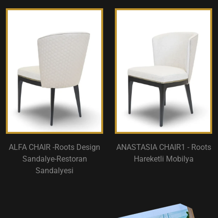
ALFA CHAIR -Roots Design
ANASTASIA CHAIR1 - Roots
Sandalye-Restoran
Hareketli Mobilya
Sandalyesi