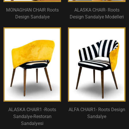
MONAGHAN CHAIR Roots
ALASKA CHAIR- Roots
Design Sandalye
Design Sandalye Modelleri
ALASKA CHAIR1 -Roots
ALFA CHAIR1- Roots Design
Sandalye-Restoran
Sandalye
Sandalyesi