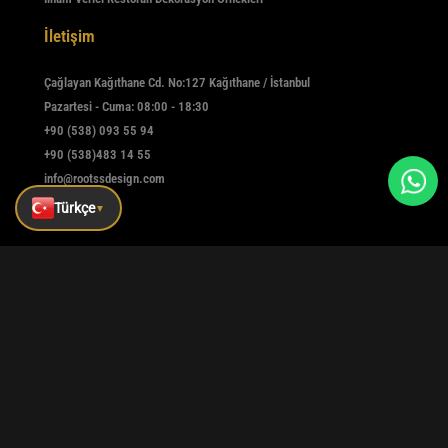
İletişim
Çağlayan Kağıthane Cd. No:127 Kağıthane / İstanbul
Pazartesi - Cuma: 08:00 - 18:30
+90 (538) 093 55 94
+90 (538)483 14 55
info@rootssdesign.com
Türkçe
▼
E-Bülten
Kaydolmak için e-postanızı girin
Kaydet
|
|
|
Kurumsal
Referanslar
Blog
İletişim
Tüm hakları saklıdır © rootssdesign Design 2025