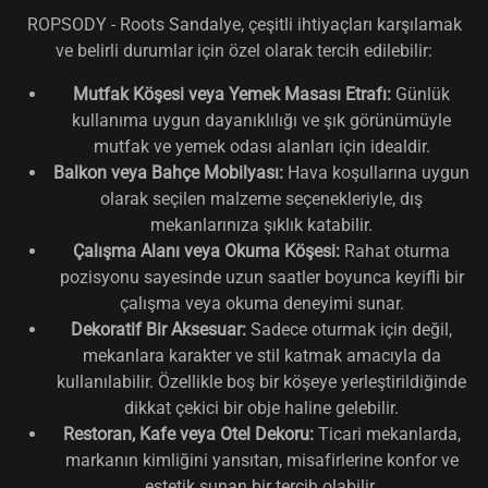
ROPSODY - Roots Sandalye, çeşitli ihtiyaçları karşılamak
ve belirli durumlar için özel olarak tercih edilebilir:
Mutfak Köşesi veya Yemek Masası Etrafı:
Günlük
kullanıma uygun dayanıklılığı ve şık görünümüyle
mutfak ve yemek odası alanları için idealdir.
Balkon veya Bahçe Mobilyası:
Hava koşullarına uygun
olarak seçilen malzeme seçenekleriyle, dış
mekanlarınıza şıklık katabilir.
Çalışma Alanı veya Okuma Köşesi:
Rahat oturma
pozisyonu sayesinde uzun saatler boyunca keyifli bir
çalışma veya okuma deneyimi sunar.
Dekoratif Bir Aksesuar:
Sadece oturmak için değil,
mekanlara karakter ve stil katmak amacıyla da
kullanılabilir. Özellikle boş bir köşeye yerleştirildiğinde
dikkat çekici bir obje haline gelebilir.
Restoran, Kafe veya Otel Dekoru:
Ticari mekanlarda,
markanın kimliğini yansıtan, misafirlerine konfor ve
estetik sunan bir tercih olabilir.