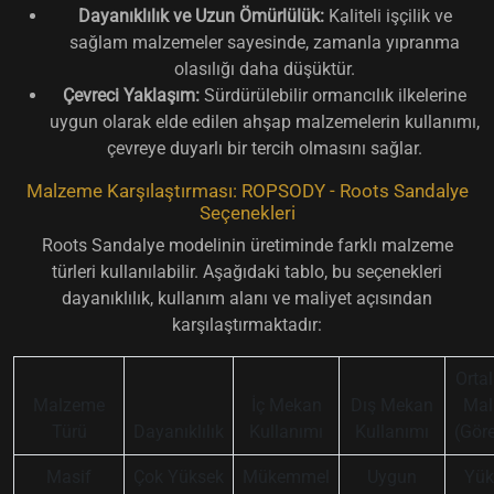
Dayanıklılık ve Uzun Ömürlülük:
Kaliteli işçilik ve
sağlam malzemeler sayesinde, zamanla yıpranma
olasılığı daha düşüktür.
Çevreci Yaklaşım:
Sürdürülebilir ormancılık ilkelerine
uygun olarak elde edilen ahşap malzemelerin kullanımı,
çevreye duyarlı bir tercih olmasını sağlar.
Malzeme Karşılaştırması: ROPSODY - Roots Sandalye
Seçenekleri
Roots Sandalye modelinin üretiminde farklı malzeme
türleri kullanılabilir. Aşağıdaki tablo, bu seçenekleri
dayanıklılık, kullanım alanı ve maliyet açısından
karşılaştırmaktadır:
Orta
Malzeme
İç Mekan
Dış Mekan
Mal
Türü
Dayanıklılık
Kullanımı
Kullanımı
(Göre
Masif
Çok Yüksek
Mükemmel
Uygun
Yük