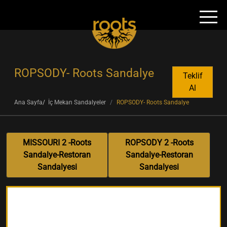
ROPSODY- Roots Sandalye
Teklif
Al
Ana Sayfa
İç Mekan Sandalyeler
ROPSODY- Roots Sandalye
MISSOURI 2 -Roots
ROPSODY 2 -Roots
Sandalye-Restoran
Sandalye-Restoran
Sandalyesi
Sandalyesi