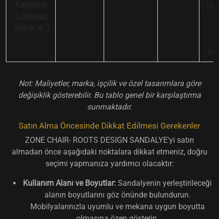
Kaplama
çeşi
(Laminat,
ef
Vernik vb.)
n
ko
Not: Maliyetler, marka, işçilik ve özel tasarımlara göre
değişiklik gösterebilir. Bu tablo genel bir karşılaştırma
sunmaktadır.
Satın Alma Öncesinde Dikkat Edilmesi Gerekenler
ZONE CHAIR- ROOTS DESIGN SANDALYE'yi satın
almadan önce aşağıdaki noktalara dikkat etmeniz, doğru
seçimi yapmanıza yardımcı olacaktır:
Kullanım Alanı ve Boyutlar:
Sandalyenin yerleştirileceği
alanın boyutlarını göz önünde bulundurun.
Mobilyalarınızla uyumlu ve mekana uygun boyutta
olmasına özen gösterin.