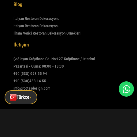
Blog
İtalyan Restoran Dekorasyonu
İtalyan Restoran Dekorasyonu
İlham Verici Restoran Dekorasyon Örnekleri
İletişim
Çağlayan Kağıthane Cd. No:127 Kağıthane / İstanbul
Pazartesi - Cuma: 08:00 - 18:30
+90 (538) 093 55 94
+90 (538)483 14 55
info@rootssdesign.com
Türkçe
▼
E-Bülten
Kaydolmak için e-postanızı girin
Kaydet