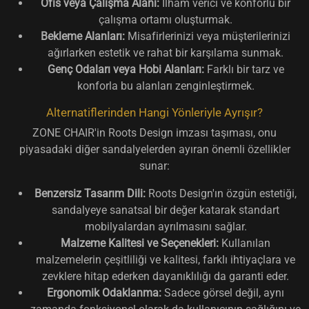
Ofis veya Çalışma Alanı:
İlham verici ve konforlu bir
çalışma ortamı oluşturmak.
Bekleme Alanları:
Misafirlerinizi veya müşterilerinizi
ağırlarken estetik ve rahat bir karşılama sunmak.
Genç Odaları veya Hobi Alanları:
Farklı bir tarz ve
konforla bu alanları zenginleştirmek.
Alternatiflerinden Hangi Yönleriyle Ayrışır?
ZONE CHAIR'in Roots Design imzası taşıması, onu
piyasadaki diğer sandalyelerden ayıran önemli özellikler
sunar:
Benzersiz Tasarım Dili:
Roots Design'ın özgün estetiği,
sandalyeye sanatsal bir değer katarak standart
mobilyalardan ayrılmasını sağlar.
Malzeme Kalitesi ve Seçenekleri:
Kullanılan
malzemelerin çeşitliliği ve kalitesi, farklı ihtiyaçlara ve
zevklere hitap ederken dayanıklılığı da garanti eder.
Ergonomik Odaklanma:
Sadece görsel değil, aynı