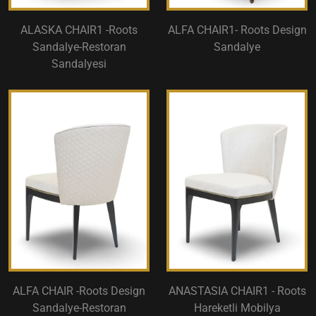
ALASKA CHAIR1 -Roots
ALFA CHAIR1- Roots Design
Sandalye-Restoran
Sandalye
Sandalyesi
ALFA CHAIR -Roots Design
ANASTASIA CHAIR1 - Roots
Sandalye-Restoran
Hareketli Mobilya