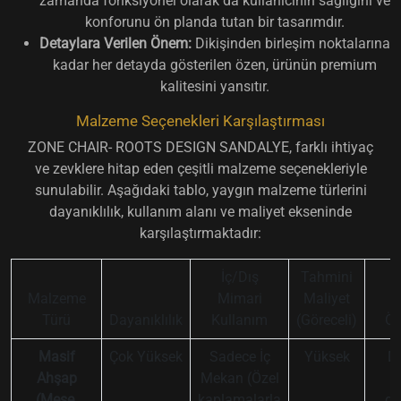
zamanda fonksiyonel olarak da kullanıcının sağlığını ve
konforunu ön planda tutan bir tasarımdır.
Detaylara Verilen Önem:
Dikişinden birleşim noktalarına
kadar her detayda gösterilen özen, ürünün premium
kalitesini yansıtır.
Malzeme Seçenekleri Karşılaştırması
ZONE CHAIR- ROOTS DESIGN SANDALYE, farklı ihtiyaç
ve zevklere hitap eden çeşitli malzeme seçenekleriyle
sunulabilir. Aşağıdaki tablo, yaygın malzeme türlerini
dayanıklılık, kullanım alanı ve maliyet ekseninde
karşılaştırmaktadır:
İç/Dış
Tahmini
Malzeme
Mimari
Maliyet
Türü
Dayanıklılık
Kullanım
(Göreceli)
Öz
Masif
Çok Yüksek
Sadece İç
Yüksek
Do
Ahşap
Mekan (Özel
(Meşe,
kaplamalarla
gö