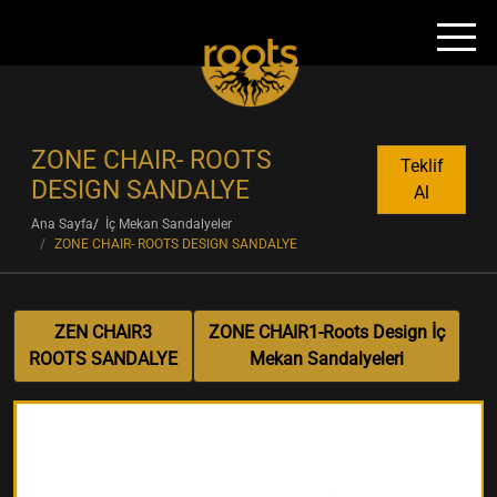
ZONE CHAIR- ROOTS
Teklif
DESIGN SANDALYE
Al
Ana Sayfa
İç Mekan Sandalyeler
ZONE CHAIR- ROOTS DESIGN SANDALYE
ZEN CHAIR3
ZONE CHAIR1-Roots Design İç
ROOTS SANDALYE
Mekan Sandalyeleri