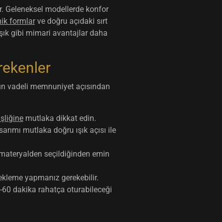
ır. Geleneksel modellerde konfor
ik formlar
ve doğru açıdaki sırt
ışık gibi mimari avantajlar daha
rekenler
zun vadeli memnuniyet açısından
şliğine
mutlaka dikkat edin.
arımı mutlaka doğru ışık açısı ile
 materyalden seçildiğinden emin
 ekleme yapmanız gerekebilir.
-60 dakika rahatça oturabileceği