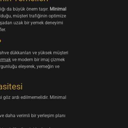
dığı da büyük önem taşır.
Minimal
lduğu, müşteri trafiğinin optimize
rmaşadan uzak bir yemek deneyimi
er.
?
 kahve dükkanları ve yüksek müşteri
urmak
ve modern bir imaj çizmek
yorgunluğu eleyerek, yemeğin ve
sitesi
si göz ardı edilmemelidir. Minimal
ve daha verimli bir yerleşim planı