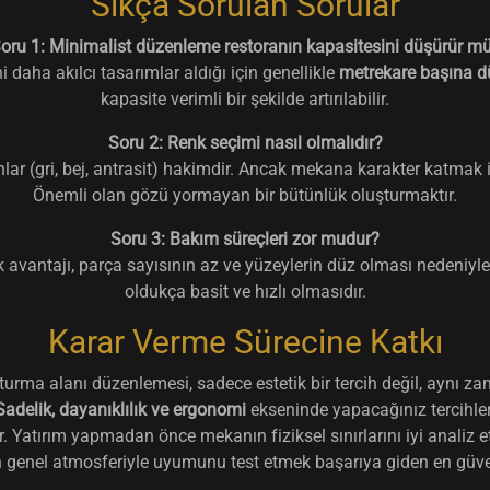
Sıkça Sorulan Sorular
oru 1: Minimalist düzenleme restoranın kapasitesini düşürür m
i daha akılcı tasarımlar aldığı için genellikle
metrekare başına dü
kapasite verimli bir şekilde artırılabilir.
Soru 2: Renk seçimi nasıl olmalıdır?
lar (gri, bej, antrasit) hakimdir. Ancak mekana karakter katmak i
Önemli olan gözü yormayan bir bütünlük oluşturmaktır.
Soru 3: Bakım süreçleri zor mudur?
avantajı, parça sayısının az ve yüzeylerin düz olması nedeniyle
oldukça basit ve hızlı olmasıdır.
Karar Verme Sürecine Katkı
urma alanı düzenlemesi, sadece estetik bir tercih değil, aynı za
Sadelik, dayanıklılık ve ergonomi
ekseninde yapacağınız tercihle
r. Yatırım yapmadan önce mekanın fiziksel sınırlarını iyi analiz
n genel atmosferiyle uyumunu test etmek başarıya giden en güven