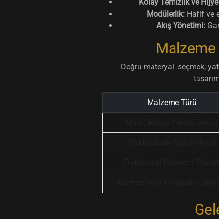
Kolay Temizlik ve Hijye
Modülerlik:
Hafif ve e
Akış Yönetimi:
Gars
Malzeme T
Doğru materyali seçmek, yatı
tasarım
Malzeme Türü
Masif Ahşap (Meşe/Ceviz)
Elektrostatik Boyalı Metal
Endüstriyel Polimer / Plasti
Mermer veya Kompakt Lamin
Gel