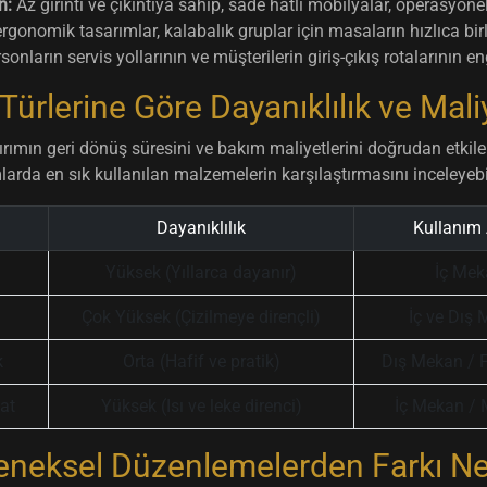
n:
Az girinti ve çıkıntıya sahip, sade hatlı mobilyalar, operasyonel 
rgonomik tasarımlar, kalabalık gruplar için masaların hızlıca birl
onların servis yollarının ve müşterilerin giriş-çıkış rotalarının 
ürlerine Göre Dayanıklılık ve Maliy
rımın geri dönüş süresini ve bakım maliyetlerini doğrudan etkil
larda en sık kullanılan malzemelerin karşılaştırmasını inceleyebil
Dayanıklılık
Kullanım 
Yüksek (Yıllarca dayanır)
İç Mek
Çok Yüksek (Çizilmeye dirençli)
İç ve Dış
k
Orta (Hafif ve pratik)
Dış Mekan / 
at
Yüksek (Isı ve leke direnci)
İç Mekan / 
eneksel Düzenlemelerden Farkı Ne