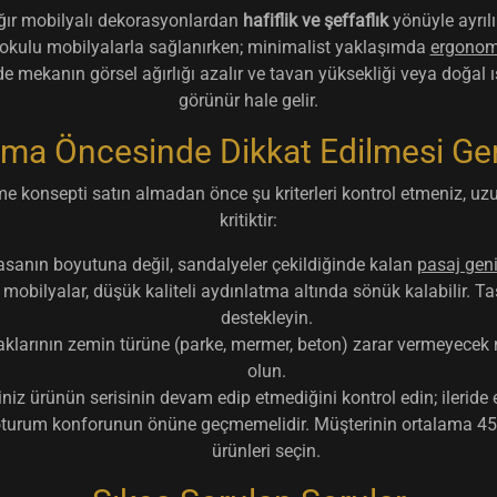
ğır mobilyalı dekorasyonlardan
hafiflik ve şeffaflık
yönüyle ayrıl
okulu mobilyalarla sağlanırken; minimalist yaklaşımda
ergonom
ede mekanın görsel ağırlığı azalır ve tavan yüksekliği veya doğal 
görünür hale gelir.
lma Öncesinde Dikkat Edilmesi Ge
e konsepti satın almadan önce şu kriterleri kontrol etmeniz, u
kritiktir:
anın boyutuna değil, sandalyeler çekildiğinde kalan
pasaj geni
obilyalar, düşük kaliteli aydınlatma altında sönük kalabilir. Tas
destekleyin.
klarının zemin türüne (parke, mermer, beton) zarar vermeyecek
olun.
niz ürünün serisinin devam edip etmediğini kontrol edin; ileride
 oturum konforunun önüne geçmemelidir. Müşterinin ortalama 45
ürünleri seçin.