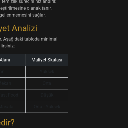
temizlik sürecini hızlandırır.
eştirilmesine olanak tanır.
engellenmemesini sağlar.
et Analizi
er. Aşağıdaki tabloda minimal
irsiniz:
Alanı
Maliyet Skalası
an
Yüksek
 Mekan
Orta
Fast Food
Düşük
Masalar
Orta - Yüksek
dir?