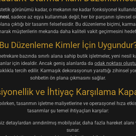
tetik görünümü kadar, o mekanın ne kadar fonksiyonel kullanıl
mesi
, sadece az eşya kullanmak değil; her bir parçanın işlevsel o
n plana çıktığı bir tasarım felsefesidir. Bu düzenleme biçimi, ka
arak müşterilerin mekanda daha kaliteli vakit geçirmesini hedefl
Bu Düzenleme Kimler İçin Uygundur
metrekare bazında sınırlı alana sahip butik işletmeler, yeni nesil
ranlar için idealdir. Ancak geniş alanlarda da
odak noktası oluşt
sıklıkla tercih edilir. Karmaşık dekorasyonun yarattığı zihinsel 
sohbetin ön plana çıkmasını sağlar.
iyonellik ve İhtiyaç Karşılama Kapa
lırken, tasarımın işletme maliyetlerine ve operasyonel hıza etki
tasarımlar şu temel ihtiyaçları karşılar:
z detaylardan arındırılmış mobilyalar, daha fazla hareket alanı 
sunar.