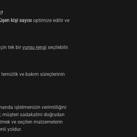
ü?
şen kişi sayısı
optimize edilir ve
çin tek bir
vurgu rengi
seçilebilir.
 temizlik ve bakım süreçlerinin
manda işletmenizin verimliliğini
r, müşteri sadakatini doğrudan
 etmek ve seçilen malzemelerin
li yoldur.