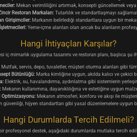
eciler:
Mekan verimliliğini artırmak, konsepti güncellemek veya m
Zincir Restoran Markaları:
Tutarlılık ve standartlaşmayı sağlamak
n Girişimciler:
Markanın belirlediği standartlara uygun bir meka
letmecileri:
Yeme-içme alanları olan ancak bu alanların profesy
Hangi İhtiyaçları Karşılar?
esi iç mimarlık uygulama tasarımı ve restoran planı, başlıca şu iht
Mutfak, servis, depo, tuvaletler, müşteri oturma alanları gibi tüm
nsept Bütünlüğü:
Marka kimliğine uygun, akılda kalıcı ve çekici bi
a:
Elektrik, su, havalandırma, aydınlatma gibi sistemlerin yerleşimi
:
Mekanın kullanımına, dayanıklılığına ve estetiğine uygun malze
i Optimizasyonu:
Mekanın atmosferi, konforu ve akışı ile müşteri
 güvenliği, hijyen standartları gibi yasal düzenlemelere uygun b
Hangi Durumlarda Tercih Edilmeli?
bir profesyonel destek, aşağıdaki durumlarda mutlaka tercih edil