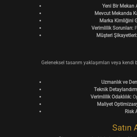
Yeni Bir Mekan A
Mevcut Mekanda Ka
Marka Kimliğini G
Verimlilik Sorunları:
P
Müşteri Şikayetleri
Geleneksel tasarım yaklaşımları veya kendi b
Uzmanlık ve Den
Teknik Detaylandır
Verimlilik Odaklılık:
Op
Maliyet Optimizas
Risk 
Satın 