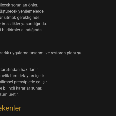
lecek sorunları önler.
üştürecek yenilemelerde.
ansıtmak gerektiğinde.
erimsizlikler yaşandığında.
ildirimler alındığında.
marlık uygulama tasarımı ve restoran planı şu
 tarafından hazırlanır.
lik tüm detayları içerir.
imsel prensiplerle çalışır.
bilinçli kararlar sunar.
üm üretir.
ekenler