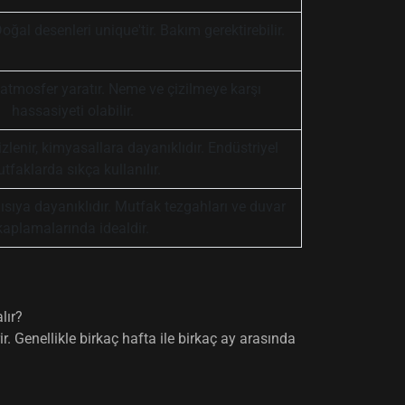
 Doğal desenleri unique'tir. Bakım gerektirebilir.
 atmosfer yaratır. Neme ve çizilmeye karşı
hassasiyeti olabilir.
izlenir, kimyasallara dayanıklıdır. Endüstriyel
tfaklarda sıkça kullanılır.
 ısıya dayanıklıdır. Mutfak tezgahları ve duvar
kaplamalarında idealdir.
lır?
. Genellikle birkaç hafta ile birkaç ay arasında