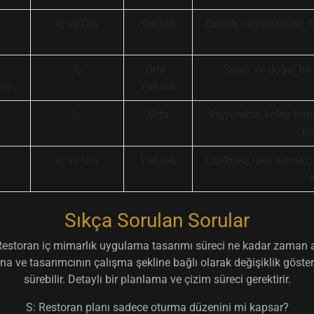
İç ve Dış
Yüksek
Estetik ve prestijlidir.
k
İç
Orta -
Sıcak ve doğal bir
lı)
Yüksek
İç
Orta
Hijyeniktir, kolay tem
mu
İç ve Dış
Yüksek
Çizilmez, leke tutmaz,
Sıkça Sorulan Sorular
Restoran iç mimarlık uygulama tasarımı süreci ne kadar zaman a
a ve tasarımcının çalışma şekline bağlı olarak değişiklik gösterir
sürebilir. Detaylı bir planlama ve çizim süreci gerektirir.
S: Restoran planı sadece oturma düzenini mi kapsar?