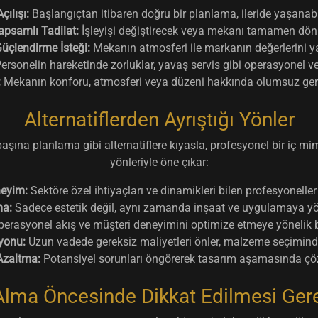
çılışı:
Başlangıçtan itibaren doğru bir planlama, ileride yaşanabi
psamlı Tadilat:
İşleyişi değiştirecek veya mekanı tamamen dön
üçlendirme İsteği:
Mekanın atmosferi ile markanın değerlerini y
ersonelin hareketinde zorluklar, yavaş servis gibi operasyonel v
:
Mekanın konforu, atmosferi veya düzeni hakkında olumsuz geri b
Alternatiflerden Ayrıştığı Yönler
aşına planlama gibi alternatiflere kıyasla, profesyonel bir iç mi
yönleriyle öne çıkar:
eyim:
Sektöre özel ihtiyaçları ve dinamikleri bilen profesyoneller
ma:
Sadece estetik değil, aynı zamanda inşaat ve uygulamaya yöne
erasyonel akış ve müşteri deneyimini optimize etmeye yönelik bil
yonu:
Uzun vadede gereksiz maliyetleri önler, malzeme seçiminde 
Azaltma:
Potansiyel sorunları öngörerek tasarım aşamasında çöz
Alma Öncesinde Dikkat Edilmesi Ger