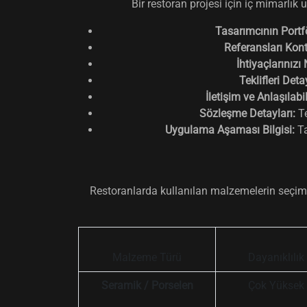
Bir restoran projesi için iç mimarlık
Tasarımcının Portf
Referansları Kont
İhtiyaçlarınızı 
Teklifleri Detay
İletişim ve Anlaşılabili
Sözleşme Detayları:
Te
Uygulama Aşaması Bilgisi:
Ta
Restoranlarda kullanılan malzemelerin seçimi,
Malzeme Türü
Dayanıklılık
Seramik / Porselen
Çok Yüksek