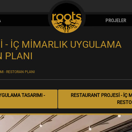
A
PROJELER
 - İÇ MİMARLIK UYGULAMA
N PLANI
MI - RESTORAN PLANI
YGULAMA TASARIMI -
RESTAURANT PROJESİ - İÇ 
RESTO