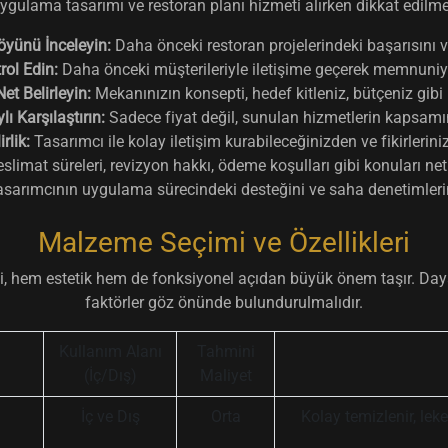
 uygulama tasarımı ve restoran planı hizmeti alırken dikkat edilm
öyünü İnceleyin:
Daha önceki restoran projelerindeki başarısını v
rol Edin:
Daha önceki müşterileriyle iletişime geçerek memnuniye
Net Belirleyin:
Mekanınızın konsepti, hedef kitleniz, bütçeniz gibi
lı Karşılaştırın:
Sadece fiyat değil, sunulan hizmetlerin kapsamın
rlik:
Tasarımcı ile kolay iletişim kurabileceğinizden ve fikirlerin
slimat süreleri, revizyon hakkı, ödeme koşulları gibi konuları net
sarımcının uygulama sürecindeki desteğini ve saha denetimlerin
Malzeme Seçimi ve Özellikleri
 hem estetik hem de fonksiyonel açıdan büyük önem taşır. Dayanık
faktörler göz önünde bulundurulmalıdır.
Kullanım Alanı
Tahmini
(İç/Dış)
Maliyet
İç ve Dış
Orta
Kolay temizlenir, lek