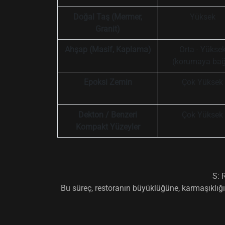
Doğal Taş (Mermer,
Yüksek
Granit)
Ahşap (Masif, Kaplama)
Orta - Yükse
(korumaya bağ
Epoksi Zemin
Çok Yüksek
Dekton / Benzeri
Çok Yüksek
Kompakt Yüzeyler
S: 
Bu süreç, restoranın büyüklüğüne, karmaşıklığın