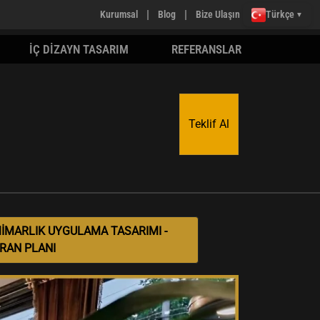
|
|
Kurumsal
Blog
Bize Ulaşın
Türkçe
▼
İÇ DİZAYN TASARIM
REFERANSLAR
Teklif Al
MİMARLIK UYGULAMA TASARIMI -
RAN PLANI