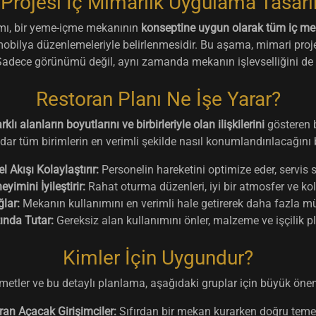
 Projesi İç Mimarlık Uygulama Tasarı
ımı, bir yeme-içme mekanının
konseptine uygun olarak tüm iç me
mobilya düzenlemeleriyle belirlenmesidir. Bu aşama, mimari proje
dır. Sadece görünümü değil, aynı zamanda mekanın işlevselliğini de
Restoran Planı Ne İşe Yarar?
klı alanların boyutlarını ve birbirleriyle olan ilişkilerini
gösteren b
ar tüm birimlerin en verimli şekilde nasıl konumlandırılacağını beli
 Akışı Kolaylaştırır:
Personelin hareketini optimize eder, servis sür
yimini İyileştirir:
Rahat oturma düzenleri, iyi bir atmosfer ve kol
lar:
Mekanın kullanımını en verimli hale getirerek daha fazla m
tında Tutar:
Gereksiz alan kullanımını önler, malzeme ve işçilik 
Kimler İçin Uygundur?
metler ve bu detaylı planlama, aşağıdaki gruplar için büyük önem
ran Açacak Girişimciler:
Sıfırdan bir mekan kurarken doğru temel