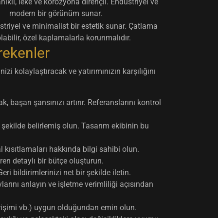
nıklı, leke ve korozyona dirençli. Endüstriyel ve
modern bir görünüm sunar.
triyel ve minimalist bir estetik sunar. Çatlama
olabilir, özel kaplamalarla korunmalıdır.
rekenler
zi kolaylaştıracak ve yatırımınızın karşılığını
 başarı şansınızı artırır. Referanslarını kontrol
 şekilde belirlemiş olun. Tasarım ekibinin bu
l kısıtlamaları hakkında bilgi sahibi olun.
n detaylı bir bütçe oluşturun.
 bildirimlerinizi net bir şekilde iletin.
larını anlayın ve işletme verimliliği açısından
 erişimi vb.) uygun olduğundan emin olun.