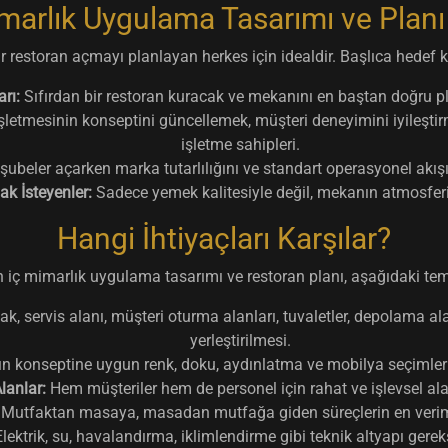
imarlık Uygulama Tasarımı ve Planı
r restoran açmayı planlayan herkes için idealdir. Başlıca hedef ki
rı:
Sıfırdan bir restoran kuracak ve mekanını en baştan doğru pl
şletmesinin konseptini güncellemek, müşteri deneyimini iyileşt
işletme sahipleri.
şubeler açarken marka tutarlılığını ve standart operasyonel akı
 İsteyenler:
Sadece yemek kalitesiyle değil, mekanın atmosferi
Hangi İhtiyaçları Karşılar?
 iç mimarlık uygulama tasarımı ve restoran planı, aşağıdaki temel
k, servis alanı, müşteri oturma alanları, tuvaletler, depolama a
yerleştirilmesi.
n konseptine uygun renk, doku, aydınlatma ve mobilya seçimleriy
lanlar:
Hem müşteriler hem de personel için rahat ve işlevsel al
Mutfaktan masaya, masadan mutfağa giden süreçlerin en verimli
lektrik, su, havalandırma, iklimlendirme gibi teknik altyapı gerek