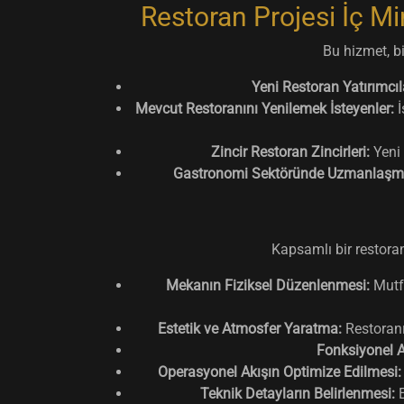
Restoran Projesi İç M
Bu hizmet, bi
Yeni Restoran Yatırımcıla
Mevcut Restoranını Yenilemek İsteyenler:
İ
Zincir Restoran Zincirleri:
Yeni 
Gastronomi Sektöründe Uzmanlaşmak
Kapsamlı bir restoran
Mekanın Fiziksel Düzenlenmesi:
Mutfa
Estetik ve Atmosfer Yaratma:
Restoranı
Fonksiyonel A
Operasyonel Akışın Optimize Edilmesi:
Teknik Detayların Belirlenmesi:
E