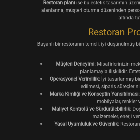
Restoran planı
ise bu estetik tasarımın üzer
alanlarına, müşteri oturma düzeninden persone
altında t
Restoran Pro
Başarılı bir restoranın temeli, iyi düşünülmüş b
Müşteri Deneyimi:
Misafirlerinizin mek
planlamayla ilişkilidir. Est
Operasyonel Verimlilik:
İyi tasarlanmış bi
edilmesi, sipariş süreçleri
Marka Kimliği ve Konseptin Yansıtılması:
mobilyalar, renkler 
Maliyet Kontrolü ve Sürdürülebilirlik:
Doğ
malzemeler, enerji ve
Yasal Uyumluluk ve Güvenlik:
Restoran p