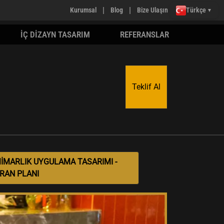
|
|
Kurumsal
Blog
Bize Ulaşın
Türkçe
▼
İÇ DİZAYN TASARIM
REFERANSLAR
Teklif Al
MİMARLIK UYGULAMA TASARIMI -
RAN PLANI