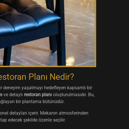
estoran Planı Nedir?
bir deneyim yaşatmayı hedefleyen kapsamlı bir
mı
ve detaylı
restoran planı
oluşturulmasıdır. Bu,
ağlayan bir planlama bütünüdür.
yonel detayları içerir. Mekanın atmosferinden
tap edecek şekilde özenle seçilir.