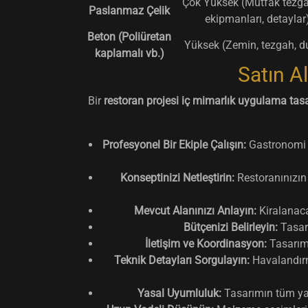
Çok Yüksek (Mutfak tezgah
Paslanmaz Çelik
ekipmanları, detaylar
Beton (Poliüretan
Yüksek (Zemin, tezgah, d
kaplamalı vb.)
Satın A
Bir
restoran projesi iç mimarlık uygulama tasa
Profesyonel Bir Ekiple Çalışın:
Gastronomi se
Konseptinizi Netleştirin:
Restoranınızın 
Mevcut Alanınızı Anlayın:
Kiralanacak
Bütçenizi Belirleyin:
Tasarı
İletişim ve Koordinasyon:
Tasarım s
Teknik Detayları Sorgulayın:
Havalandırma
Yasal Uyumluluk:
Tasarımın tüm yasa