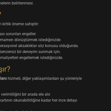
lerin belirlenmesi.
?
 kritik öneme sahiptir:
ı sorunları engeller.
tamamen dönüştürmek istediğinizde.
perasyonel aksaklıklar söz konusu olduğunda.
 benzersiz bir deneyim sunmak için.
aliyetleri engellemek istediğinizde.
şır?
lanı
hizmeti, diğer yaklaşımlardan şu yönleriyle
imliliğini bir arada ele alır.
tının okunabilirliğine kadar her ince detayı