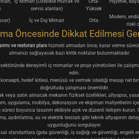
ları,
İç Mimari (Özellikle mutfak ve
Orta-
Hijyenik, daya
)
servis alanları)
Yüksek
Modern, endüs
uvar)
İç ve Dış Mimari
Orta
riski 
lma Öncesinde Dikkat Edilmesi Ge
rımı ve restoran planı
hizmeti almadan önce, karar verme sürecini
almanızı sağlayacak bazı kritik noktalar bulunmaktadır:
ktöründe deneyimli iç mimarlar ve proje yöneticileri ile çalışmak,
edin.
konsepti, hedef kitlesi, menüsü ve vermek istediği mesajı net bir
doğrultuda çalışması önemlidir.
 veya satın alınacak mekanın fiziksel özellikleri, altyapısı, yasa
m, uygulama, mobilya, dekorasyon ve ekipman maliyetlerini içere
üreci boyunca tasarım ekibiyle açık ve düzenli iletişim kurun. Geri
, aydınlatma, su ve elektrik tesisatı gibi teknik altyapının detay
uygunluğunu sorgulayın.
l standartlara (gıda güvenliği, iş sağlığı ve güvenliği, engelli