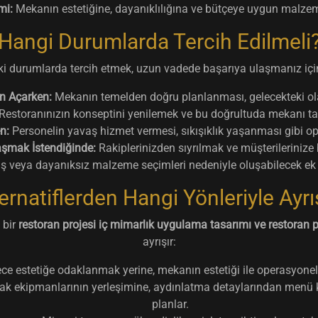
mi:
Mekanın estetiğine, dayanıklılığına ve bütçeye uygun malzeme
Hangi Durumlarda Tercih Edilmeli
i durumlarda tercih etmek, uzun vadede başarıya ulaşmanız için
an Açarken:
Mekanın temelden doğru planlanması, gelecekteki olas
Restoranınızın konseptini yenilemek ve bu doğrultuda mekanı 
n:
Personelin yavaş hizmet vermesi, sıkışıklık yaşanması gibi o
aşmak İstendiğinde:
Rakiplerinizden sıyrılmak ve müşterilerinize
ş veya dayanıksız malzeme seçimleri nedeniyle oluşabilecek ek m
ernatiflerden Hangi Yönleriyle Ayrı
 bir
restoran projesi iç mimarlık uygulama tasarımı ve restoran p
ayrışır:
e estetiğe odaklanmak yerine, mekanın estetiği ile operasyonel ver
 ekipmanlarının yerleşimine, aydınlatma detaylarından menü kar
planlar.