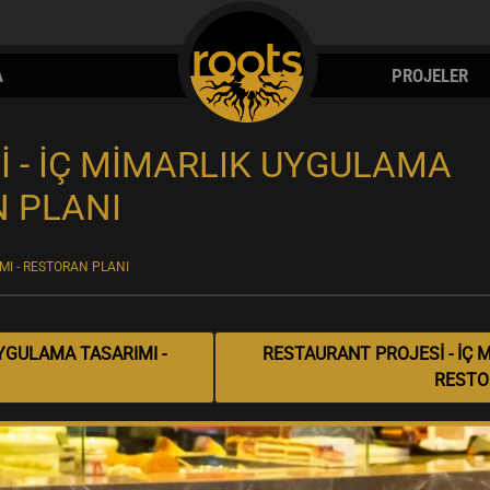
A
PROJELER
 - İÇ MİMARLIK UYGULAMA
N PLANI
MI - RESTORAN PLANI
YGULAMA TASARIMI -
RESTAURANT PROJESİ - İÇ 
RESTO