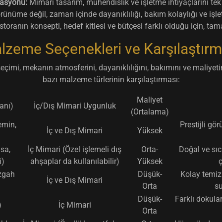
rasyonu:
Mimari tasarım, mühendislik ve işletme ihtiyaçlarını tek b
ünüme değil, zaman içinde dayanıklılığı, bakım kolaylığı ve işl
storanın konsepti, hedef kitlesi ve bütçesi farklı olduğu için, t
lzeme Seçenekleri ve Karşılaştırm
çimi, mekanın atmosferini, dayanıklılığını, bakımını ve maliyetin
bazı malzeme türlerinin karşılaştırması:
Maliyet
anı)
İç/Dış Mimari Uygunluk
(Ortalama)
emin,
Prestijli gö
İç ve Dış Mimari
Yüksek
sa,
İç Mimari (Özel işlemeli dış
Orta-
Doğal ve sıc
i)
ahşaplar da kullanılabilir)
Yüksek
ç
ezgah
Düşük-
Kolay temizl
İç ve Dış Mimari
Orta
su
Düşük-
Farklı dokular
)
İç Mimari
Orta