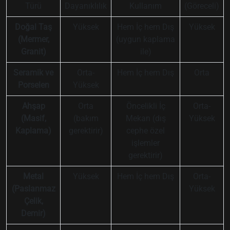
Türü
Dayanıklılık
Kullanım
(Göreceli)
Doğal Taş
Yüksek
Hem İç hem Dış
Yüksek
(Mermer,
(uygun kaplama
Granit)
ile)
Seramik ve
Orta-
Hem İç hem Dış
Orta
Porselen
Yüksek
Ahşap
Orta
Öncelikli İç
Orta-
(Masif,
(bakım
Mekan (dış
Yüksek
Kaplama)
gerektirir)
cephe özel
işlemler
gerektirir)
Metal
Yüksek
Hem İç hem Dış
Orta-
(Paslanmaz
Yüksek
Çelik,
Demir)