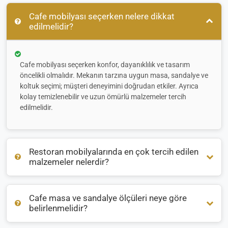
Cafe mobilyası seçerken nelere dikkat
edilmelidir?
Cafe mobilyası seçerken konfor, dayanıklılık ve tasarım
öncelikli olmalıdır. Mekanın tarzına uygun masa, sandalye ve
koltuk seçimi; müşteri deneyimini doğrudan etkiler. Ayrıca
kolay temizlenebilir ve uzun ömürlü malzemeler tercih
edilmelidir.
Restoran mobilyalarında en çok tercih edilen
malzemeler nelerdir?
Cafe masa ve sandalye ölçüleri neye göre
Restoran mobilyalarında genellikle
ahşap
,
metal
ve
rattan
belirlenmelidir?
malzemeler öne çıkar. İç mekanlarda sıcak bir atmosfer için
ahşap, dış mekanlarda ise hava koşullarına dayanıklı