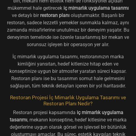
biri, mekanı hem estetik hem de fonksiyonel açıdan
mükemmel hale getirecek
iç mimarlık uygulama tasarımı
ve detaylı bir
restoran planı
oluşturmaktır. Başarılı bir
restoran, sadece lezzetli yemekler sunmakla kalmaz, aynı
zamanda misafirlerine unutulmaz bir deneyim yaşatır. Bu
deneyimin temelinde ise özenle tasarlanmış bir mekan ve
sorunsuz işleyen bir operasyon yer alır.
İç mimarlık uygulama tasarımı, restoranınızın marka
kimliğini yansıtan, hedef kitlenize hitap eden ve
konseptinize uygun bir atmosfer yaratan süreci kapsar.
Restoran planı ise bu tasarımın somut hale gelmesini
sağlayan, tüm teknik detayları içeren bir yol haritasıdır.
Restoran Projesi İç Mimarlık Uygulama Tasarımı ve
Restoran Planı Nedir?
Restoran projesi kapsamında
iç mimarlık uygulama
tasarımı
, mekanın konseptine, hedef kitlesine ve marka
değerlerine uygun olarak görsel ve işlevsel bir bütünlük
oluşturmayı amaçlar. Bu süreç, estetik kaygıları teknik