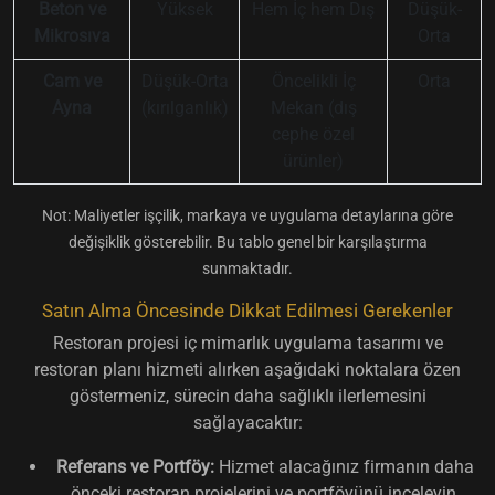
Beton ve
Yüksek
Hem İç hem Dış
Düşük-
Mikrosıva
Orta
Cam ve
Düşük-Orta
Öncelikli İç
Orta
Ayna
(kırılganlık)
Mekan (dış
cephe özel
ürünler)
Not: Maliyetler işçilik, markaya ve uygulama detaylarına göre
değişiklik gösterebilir. Bu tablo genel bir karşılaştırma
sunmaktadır.
Satın Alma Öncesinde Dikkat Edilmesi Gerekenler
Restoran projesi iç mimarlık uygulama tasarımı ve
restoran planı hizmeti alırken aşağıdaki noktalara özen
göstermeniz, sürecin daha sağlıklı ilerlemesini
sağlayacaktır:
Referans ve Portföy:
Hizmet alacağınız firmanın daha
önceki restoran projelerini ve portföyünü inceleyin.