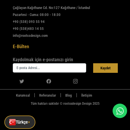
Çağlayan Kağıthane Cd. No:127 Kağıthane / İstanbul
Pazartesi - Cuma: 08:00 - 18:30
+90 (538) 093 55 94
+90 (538)483 14 55
info@rootssdesign.com
E-Bülten
Kaydolmak için e-postanızı girin
Kaydet
|
|
|
Kurumsal
Referanslar
Blog
İletişim
Tüm hakları saklıdır © rootssdesign Design 2025
Türkçe
▼