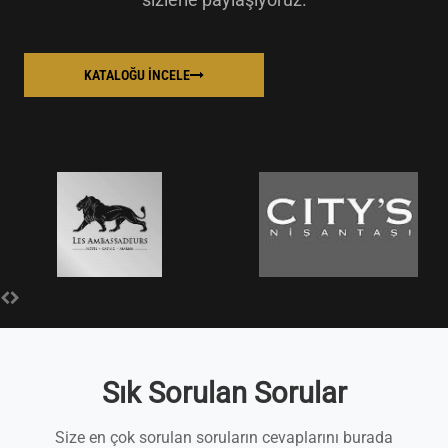
sizlerle paylaşıyoruz.
KATALOĞU İNCELE
Sık Sorulan Sorular
Size en çok sorulan soruların cevaplarını burada