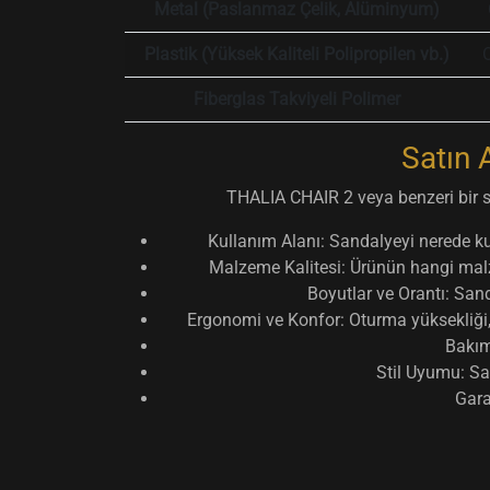
Metal (Paslanmaz Çelik, Alüminyum)
Plastik (Yüksek Kaliteli Polipropilen vb.)
O
Fiberglas Takviyeli Polimer
Satın 
THALIA CHAIR 2 veya benzeri bir sa
Kullanım Alanı:
Sandalyeyi nerede kul
Malzeme Kalitesi:
Ürünün hangi malze
Boyutlar ve Orantı:
Sanda
Ergonomi ve Konfor:
Oturma yüksekliği,
Bakım
Stil Uyumu:
San
Gara