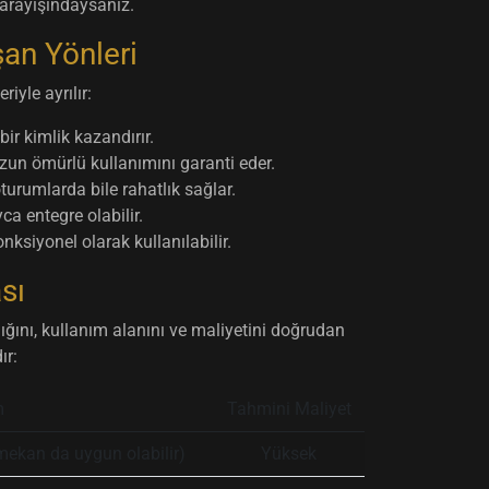
arayışındaysanız.
şan Yönleri
yle ayrılır:
ir kimlik kazandırır.
uzun ömürlü kullanımını garanti eder.
urumlarda bile rahatlık sağlar.
ca entegre olabilir.
siyonel olarak kullanılabilir.
sı
ığını, kullanım alanını ve maliyetini doğrudan
ır:
m
Tahmini Maliyet
mekan da uygun olabilir)
Yüksek