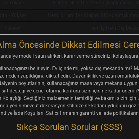
Çok Yüksek
Hem İç Hem Dış Mekan (Kaplama ve işl
rta - Yüksek
Hem İç Hem Dış Mekan (UV korumalı modell
Yüksek
Hem İç Hem Dış Meka
Alma Öncesinde Dikkat Edilmesi Ger
ndalye modeli satın alırken, karar verme sürecinizi kolaylaştıra
lanacağınızı belirleyin. Ev içinde mi, yoksa dış mekanda mı? M
meden yapıldığına dikkat edin. Dayanıklılık ve uzun ömürlülük iç
lyenin boyutlarının, kullanacağınız masa veya mekana uygun o
 sırt desteği ve genel oturma konforu sizin için ne kadar öneml
 Kolaylığı:
Seçtiğiniz malzemenin temizliği ve bakımı sizin içi
dalyenin mevcut dekorasyon stilinize ne kadar uyduğunu göz 
nti ve İade Koşulları:
Satıcı firmanın garanti ve iade politikaların
Sıkça Sorulan Sorular (SSS)