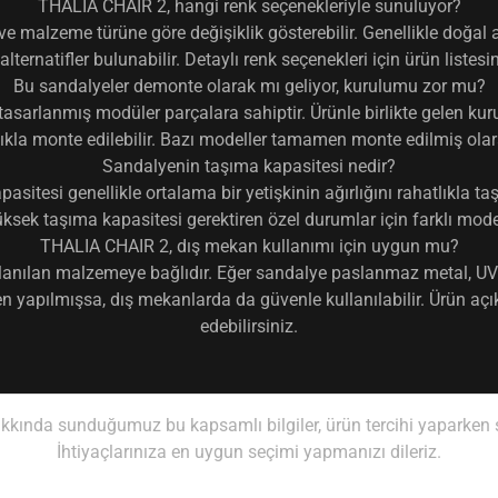
THALIA CHAIR 2, hangi renk seçenekleriyle sunuluyor?
e malzeme türüne göre değişiklik gösterebilir. Genellikle doğal ah
alternatifler bulunabilir. Detaylı renk seçenekleri için ürün listesi
Bu sandalyeler demonte olarak mı geliyor, kurulumu zor mu?
sarlanmış modüler parçalara sahiptir. Ürünle birlikte gelen kuru
ıkla monte edilebilir. Bazı modeller tamamen monte edilmiş olara
Sandalyenin taşıma kapasitesi nedir?
pasitesi genellikle ortalama bir yetişkinin ağırlığını rahatlıkla taş
Yüksek taşıma kapasitesi gerektiren özel durumlar için farklı mode
THALIA CHAIR 2, dış mekan kullanımı için uygun mu?
lanılan malzemeye bağlıdır. Eğer sandalye paslanmaz metal, UV
apılmışsa, dış mekanlarda da güvenle kullanılabilir. Ürün açıkla
edebilirsiniz.
ında sunduğumuz bu kapsamlı bilgiler, ürün tercihi yaparken si
İhtiyaçlarınıza en uygun seçimi yapmanızı dileriz.