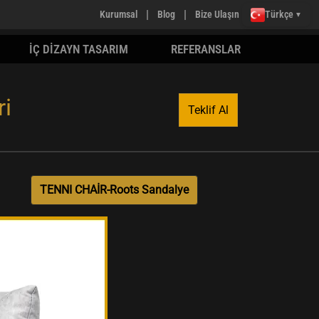
|
|
Kurumsal
Blog
Bize Ulaşın
Türkçe
▼
İÇ DİZAYN TASARIM
REFERANSLAR
ri
Teklif Al
TENNI CHAİR-Roots Sandalye