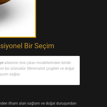
siyonel Bir Seçim
ye
ailesinin öne çıkan modellerinden biridir.
n bir ürünüdür. Minimalist çizgileri ve doğal
 uyum sağlar.
erinden ilham alan sağlam ve doğal duruşundan