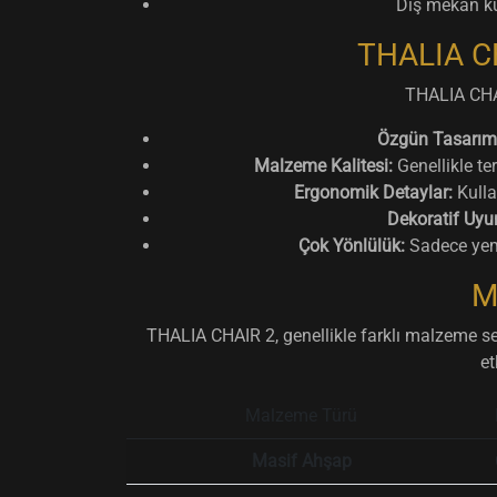
Dış mekan ku
THALIA CHA
THALIA CHAI
Özgün Tasarım
Malzeme Kalitesi:
Genellikle te
Ergonomik Detaylar:
Kulla
Dekoratif Uyu
Çok Yönlülük:
Sadece yeme
M
THALIA CHAIR 2, genellikle farklı malzeme seç
et
Malzeme Türü
Masif Ahşap