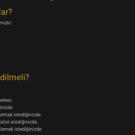
lar?
ıştır:
dilmeli?
erken.
inizde.
urmak istediğinizde.
alye aradığınızda.
lemek istediğinizde.