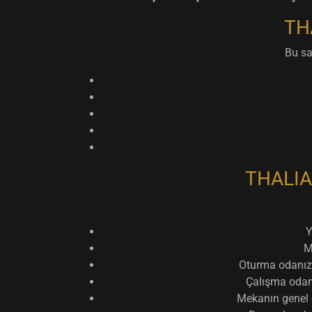
THA
Bu sa
THALIA 
Y
M
Oturma odanızd
Çalışma odanı
Mekanın genel 