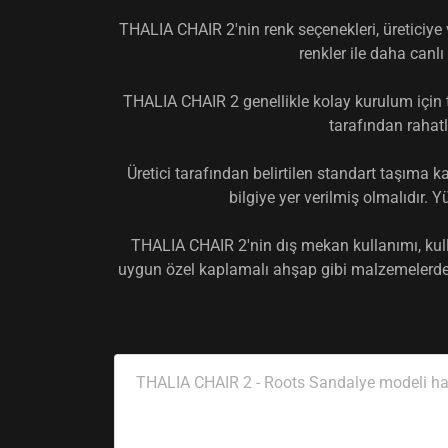
THALIA CHAIR 2'nin renk seçenekleri, üreticiye v
renkler ile daha canlı 
THALIA CHAIR 2 genellikle kolay kurulum için ta
tarafından rahatl
Üretici tarafından belirtilen standart taşıma ka
bilgiye yer verilmiş olmalıdır. 
THALIA CHAIR 2'nin dış mekan kullanımı, kul
uygun özel kaplamalı ahşap gibi malzemelerden y
THALIA CHAIR 2 - Roots Sandalye modeli hakk