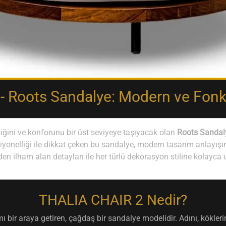
 Roots Sandalye: Modern ve Fonk
iğini ve konforunu bir üst seviyeye taşıyacak olan
Roots Sandal
yonelliği ile dikkat çeken bu sandalye, modern tasarım anlayışını
n ilham alan detayları ile her türlü dekorasyon stiline kolayca
THALIA CHAIR 2 Nedir?
ı bir araya getiren, çağdaş bir sandalye modelidir. Adını, kökl