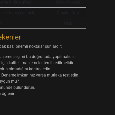
eme türüne göre)
Orta - Yüksek
er tercih edilmeli)
Düşük - Orta
n
Orta
ekenler
cak bazı önemli noktalar şunlardır:
alzeme seçimi bu doğrultuda yapılmalıdır.
in kaliteli malzemeler tercih edilmelidir.
lup olmadığını kontrol edin.
i? Deneme imkanınız varsa mutlaka test edin.
n uygun mu?
önünde bulundurun.
ı öğrenin.