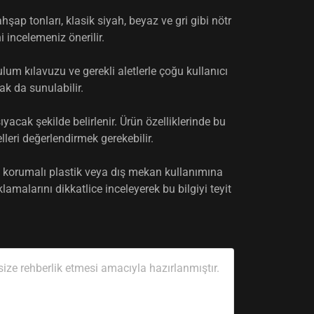
şap tonları, klasik siyah, beyaz ve gri gibi nötr
ni incelemeniz önerilir.
lum kılavuzu ve gerekli aletlerle çoğu kullanıcı
k da sunulabilir.
ıyacak şekilde belirlenir. Ürün özelliklerinde bu
lleri değerlendirmek gerekebilir.
 korumalı plastik veya dış mekan kullanımına
malarını dikkatlice inceleyerek bu bilgiyi teyit
ze rehberlik etmesi amacıyla hazırlanmıştır.