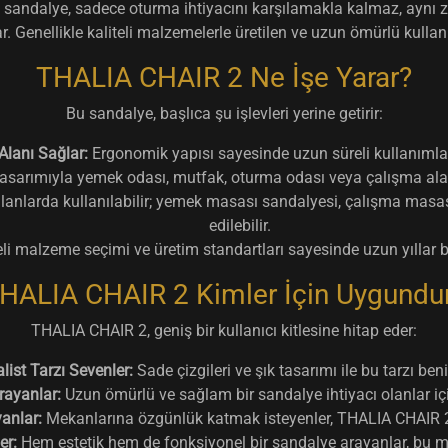
Bu sandalye, sadece oturma ihtiyacını karşılamakla kalmaz, aynı
r. Genellikle kaliteli malzemelerle üretilen ve uzun ömürlü kulla
THALIA CHAIR 2 Ne İşe Yarar?
Bu sandalye, başlıca şu işlevleri yerine getirir:
Alanı Sağlar:
Ergonomik yapısı sayesinde uzun süreli kullanımlar
asarımıyla yemek odası, mutfak, oturma odası veya çalışma alanı g
alanlarda kullanılabilir; yemek masası sandalyesi, çalışma masa
edilebilir.
eli malzeme seçimi ve üretim standartları sayesinde uzun yıllar b
HALIA CHAIR 2 Kimler İçin Uygundu
THALIA CHAIR 2, geniş bir kullanıcı kitlesine hitap eder:
ist Tarzı Sevenler:
Sade çizgileri ve şık tasarımı ile bu tarzı ben
rayanlar:
Uzun ömürlü ve sağlam bir sandalye ihtiyacı olanlar iç
anlar:
Mekanlarına özgünlük katmak isteyenler, THALIA CHAIR 2'
er:
Hem estetik hem de fonksiyonel bir sandalye arayanlar, bu mod