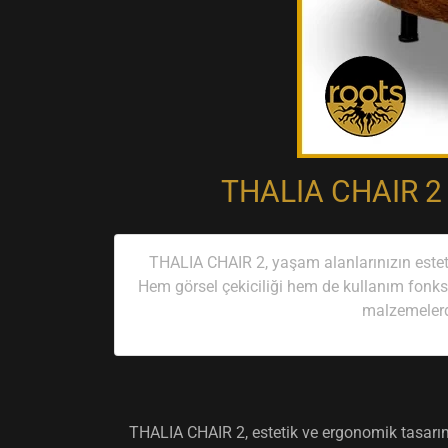
THALIA CHAIR 2 -
THALIA CHAIR 2, yaşam alanlarınızın estet
Hem görsel çekiciliği hem de kullanım fonksi
malzemelerde
THALIA CHAIR 2, estetik ve ergonomik tasarım