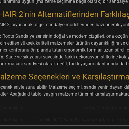
llanımına uygun (malzeme seçimine bağlı olarak) bir sandalye 
IR 2'nin Alternatiflerinden Farklıla
R 2, piyasadaki diğer sandalye modellerinden bazı önemli yönleri
:
Roots Sandalye serisinin doğal ve modern çizgileri, ona özgün b
rcih edilen yüksek kaliteli malzemeler, ürünün dayanıklılığını ve 
nıcı konforunu ön planda tutan ergonomik formlar, uzun süreli ot
m:
Sade ve şık yapısı sayesinde farklı dekorasyon stillerine kolay
k masası sandyesi olarak değil, farklı yaşam alanlarında da fonk
alzeme Seçenekleri ve Karşılaştırma
enekleriyle sunulabilir. Malzeme seçimi, sandalyenin dayanıklıl
kiler. Aşağıdaki tablo, yaygın malzeme türlerini karşılaştırmaktad
Dayanıklılık
İç/Dış Mimari Kullanı
Çok Yüksek
Öncelikli İç Mekan (Koruyucu kaplama ile dış 