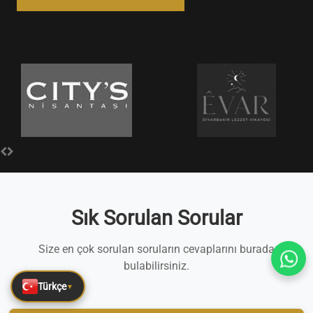
Sık Sorulan Sorular
Size en çok sorulan soruların cevaplarını burada
bulabilirsiniz.
Türkçe
▼