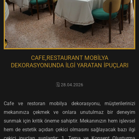
CAFE,RESTAURANT MOBILYA
DEKORASYONUNDA İLGI YARATAN İPUÇLARI
🗓️ 28.04.2026
Cafe ve restoran mobilya dekorasyonu, müşterilerinizi
mekanınıza çekmek ve onlara unutulmaz bir deneyim
sunmak için kritik öneme sahiptir. Mekanınızın hem işlevsel
hem de estetik açıdan çekici olmasını sağlayacak bazı ilgi
çekici ipuçları şunlardır: 1. Tema ve Konsept Oluşturma