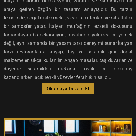
İtalyan restoran dekorasyonu, zarafet ve samimiyeti bir
araya getiren özgün bir tasarım anlayışıdır. Bu tarzın
temelinde, doğal malzemeler, sıcak renk tonları ve rahatlatıcı
bir atmosfer yatar. İtalyan mutfağının lezzetli dokusunu
tamamlayan bu dekorasyon, misafirlere yalnızca bir yemek
değil, aynı zamanda bir yaşam tarzı deneyimi sunar.İtalyan
tarzı restoranlarda ahşap, taş ve seramik gibi doğal
malzemeler sıkça kullanılır. Ahşap masalar, taş duvarlar ve
döşeme seramikleri mekana rustik bir dokunuş
kazandırırken, açık renkli yüzeyler ferahlık hissi o...
Okumaya Devam Et