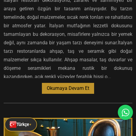
İtalyan restoran dekorasyonu, zarafet ve samimiyeti bir
araya getiren özgün bir tasarım anlayışıdır. Bu tarzın
temelinde, doğal malzemeler, sıcak renk tonları ve rahatlatıcı
bir atmosfer yatar. İtalyan mutfağının lezzetli dokusunu
tamamlayan bu dekorasyon, misafirlere yalnızca bir yemek
değil, aynı zamanda bir yaşam tarzı deneyimi sunar.İtalyan
tarzı restoranlarda ahşap, taş ve seramik gibi doğal
malzemeler sıkça kullanılır. Ahşap masalar, taş duvarlar ve
döşeme seramikleri mekana rustik bir dokunuş
kazandırırken, açık renkli yüzeyler ferahlık hissi o...
Okumaya Devam Et
Türkçe
▼