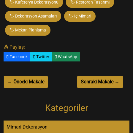
🏷️ Kafeterya Dekorasyonu
🏷️ Restoran Tasarımı
🏷️ Dekorasyon Aşamaları
🏷️ İç Mimari
🏷️ Mekan Planlama
📤 Paylaş:
Facebook
Twitter
WhatsApp
← Önceki Makale
Sonraki Makale →
Kategoriler
Mimari Dekorasyon