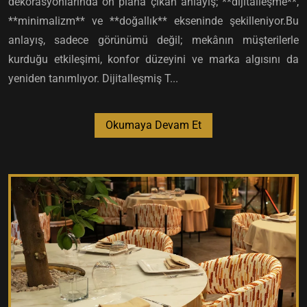
dekorasyonlarında ön plana çıkan anlayış; **dijitalleşme**,
**minimalizm** ve **doğallık** ekseninde şekilleniyor.Bu
anlayış, sadece görünümü değil; mekânın müşterilerle
kurduğu etkileşimi, konfor düzeyini ve marka algısını da
yeniden tanımlıyor. Dijitalleşmiş T...
Okumaya Devam Et