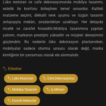
Lüks restoran ve cafe dekorasyonunda mobilya tasarımı,
estetik ile konforu birleştiren temel unsurdur. Kaliteli
malzeme seçimi, dikkatli renk uyumu ve özgün tasarım
anlayışıyla mekân, sıradanlıktan uzaklaşır. Her detayda
incelik ve zarafet hissedilir.Mobilya tasarımına yapılan
yatırım, markanın prestijini yükseltir ve müşteri deneyimini
güçlendirir. Bu nedenle lüks dekorasyon planlanırken,
mobilyalar sadece oturma unsuru olarak değil, marka
kimliğinin bir yansıması olarak ele alınmalıdır.
🏷️ Etiketler:
🏷️ Lüks Restoran
🏷️ Cafe Dekorasyonu
🏷️ Mobilya Tasarımı
🏷️ İç Mimari
🏷️ Estetik Mekanlar