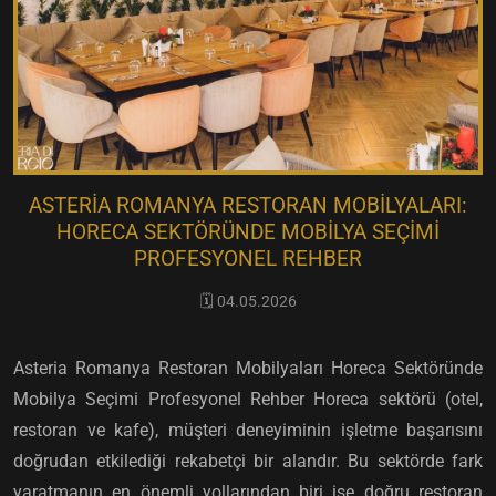
ASTERIA ROMANYA RESTORAN MOBILYALARI:
HORECA SEKTÖRÜNDE MOBILYA SEÇIMI
PROFESYONEL REHBER
🗓️ 04.05.2026
Asteria Romanya Restoran Mobilyaları Horeca Sektöründe
Mobilya Seçimi Profesyonel Rehber Horeca sektörü (otel,
restoran ve kafe), müşteri deneyiminin işletme başarısını
doğrudan etkilediği rekabetçi bir alandır. Bu sektörde fark
yaratmanın en önemli yollarından biri ise doğru restoran