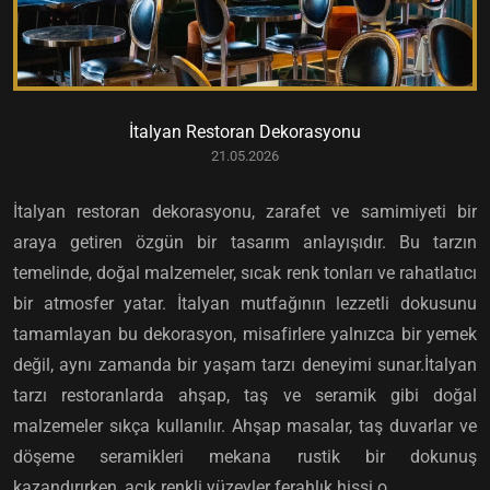
İtalyan Restoran Dekorasyonu
21.05.2026
İtalyan restoran dekorasyonu, zarafet ve samimiyeti bir
araya getiren özgün bir tasarım anlayışıdır. Bu tarzın
temelinde, doğal malzemeler, sıcak renk tonları ve rahatlatıcı
bir atmosfer yatar. İtalyan mutfağının lezzetli dokusunu
tamamlayan bu dekorasyon, misafirlere yalnızca bir yemek
değil, aynı zamanda bir yaşam tarzı deneyimi sunar.İtalyan
tarzı restoranlarda ahşap, taş ve seramik gibi doğal
malzemeler sıkça kullanılır. Ahşap masalar, taş duvarlar ve
döşeme seramikleri mekana rustik bir dokunuş
kazandırırken, açık renkli yüzeyler ferahlık hissi o...