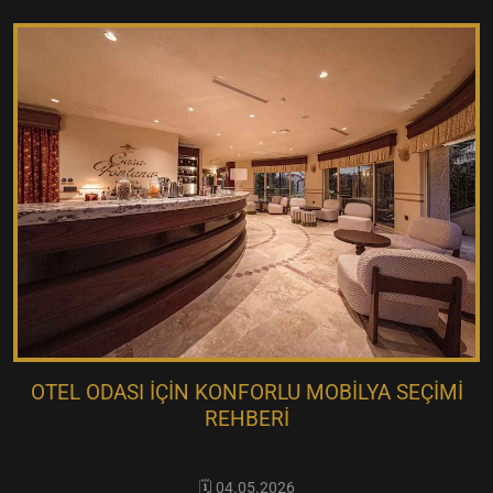
OTEL ODASI İÇIN KONFORLU MOBILYA SEÇIMI
REHBERI
🗓️ 04.05.2026