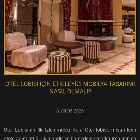
OTEL LOBISI İÇIN ETKILEYICI MOBILYA TASARIMI
NASIL OLMALI?
🗓️ 04.05.2026
Otel Lobisinin İlk İzlenimdeki Rolü Otel lobisi, misafirlerin
otele adım attığı ilk alandır ve bu nedenle marka imajının en