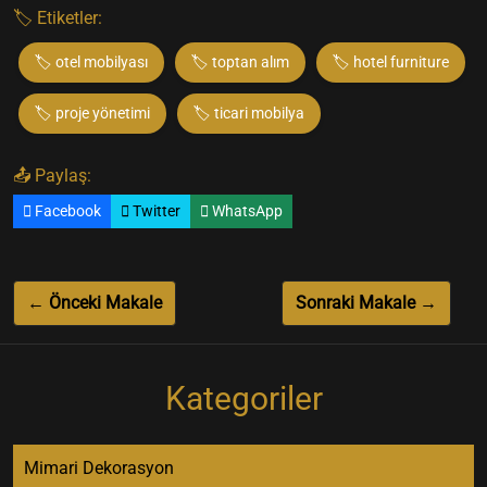
🏷️ Etiketler:
🏷️ otel mobilyası
🏷️ toptan alım
🏷️ hotel furniture
🏷️ proje yönetimi
🏷️ ticari mobilya
📤 Paylaş:
Facebook
Twitter
WhatsApp
← Önceki Makale
Sonraki Makale →
Kategoriler
Mimari Dekorasyon