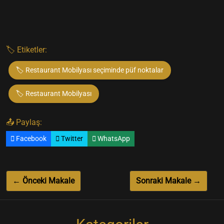
🏷️ Etiketler:
🏷️ Restaurant Mobilyası seçiminde püf noktalar
🏷️ Restaurant Mobilyası
📤 Paylaş:
Facebook
Twitter
WhatsApp
← Önceki Makale
Sonraki Makale →