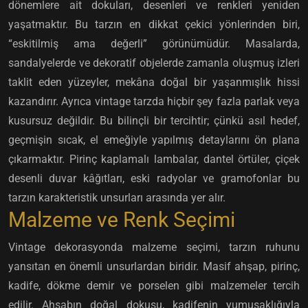
dönemlere ait dokuları, desenleri ve renkleri yeniden
yaşatmaktır. Bu tarzın en dikkat çekici yönlerinden biri,
“eskitilmiş ama değerli” görünümüdür. Masalarda,
sandalyelerde ve dekoratif objelerde zamanla oluşmuş izleri
taklit eden yüzeyler, mekâna doğal bir yaşanmışlık hissi
kazandırır. Ayrıca vintage tarzda hiçbir şey fazla parlak veya
kusursuz değildir. Bu bilinçli bir tercihtir; çünkü asıl hedef,
geçmişin sıcak, el emeğiyle yapılmış detaylarını ön plana
çıkarmaktır. Pirinç kaplamalı lambalar, dantel örtüler, çiçek
desenli duvar kâğıtları, eski radyolar ve gramofonlar bu
tarzın karakteristik unsurları arasında yer alır.
Malzeme ve Renk Seçimi
Vintage dekorasyonda malzeme seçimi, tarzın ruhunu
yansıtan en önemli unsurlardan biridir. Masif ahşap, pirinç,
kadife, dökme demir ve porselen gibi malzemeler tercih
edilir. Ahşabın doğal dokusu, kadifenin yumuşaklığıyla