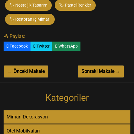
🏷️ Nostaljik Tasarım
🏷️ Pastel Renkler
🏷️ Restoran İç Mimari
📤 Paylaş:
Facebook
Twitter
WhatsApp
← Önceki Makale
Sonraki Makale →
Kategoriler
Mimari Dekorasyon
Otel Mobilyaları