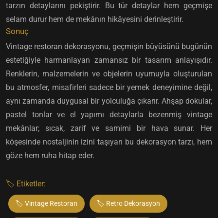
tarzın detaylarını pekiştirir. Bu tür detaylar hem geçmişe
selam durur hem de mekânın hikâyesini derinleştirir.
Sonuç
Vintage restoran dekorasyonu, geçmişin büyüsünü bugünün
estetiğiyle harmanlayan zamansız bir tasarım anlayışıdır.
Renklerin, malzemelerin ve objelerin uyumuyla oluşturulan
bu atmosfer, misafirleri sadece bir yemek deneyimine değil,
aynı zamanda duygusal bir yolculuğa çıkarır. Ahşap dokular,
pastel tonlar ve el yapımı detaylarla bezenmiş vintage
mekânlar; sıcak, zarif ve samimi bir hava sunar. Her
köşesinde nostaljinin izini taşıyan bu dekorasyon tarzı, hem
göze hem ruha hitap eder.
🏷️ Etiketler:
🏷️ Vintage Restoran
🏷️ Retro Dekorasyon