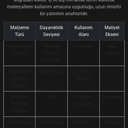
materyallerin kullanım amacına uygunluğu, uzun ömürlü
bir yatırımın anahtarıdır.
Malzeme
Dayanıklılık
Kullanım
Maliyet
Türü
Seviyesi
Alanı
Ekseni
Doğal Ahşap
Yüksek
İç Mekan
Orta -
(Masif)
(Düzenli
Yüksek
bakım ile)
Endüstriyel
Çok Yüksek
İç ve Dış
Orta
Metal
Mekan
Parçalar
Akrilik ve
Orta
İç Mekan /
Ekonomik
Polimer
Dekoratif
Paneller
Doğal Taş ve
Çok Yüksek
İç Mekan /
Yüksek