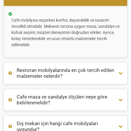
Cafe mobilyası seçerken konfor, dayanıklılık ve tasarım
öncelikli olmalıdır. Mekanın tarzına uygun masa, sandalye ve
koltuk seçimi; müşteri deneyimini doğrudan etkiler. Ayrıca
kolay temizlenebilir ve uzun ömürlü malzemeler tercih
edilmelidir.
Restoran mobilyalarında en çok tercih edilen
malzemeler nelerdir?
Cafe masa ve sandalye ölçüleri neye göre
Restoran mobilyalarında genellikle
ahşap
,
metal
ve
rattan
belirlenmelidir?
malzemeler öne çıkar. İç mekanlarda sıcak bir atmosfer için
ahşap, dış mekanlarda ise hava koşullarına dayanıklı
alüminyum veya rattan tercih edilir.
Dış mekan için hangi cafe mobilyaları
Masa ve sandalye ölçüleri, mekanın büyüklüğüne ve oturma
uygundur?
düzenine göre belirlenir. Ortalama bir masa yüksekliği 75