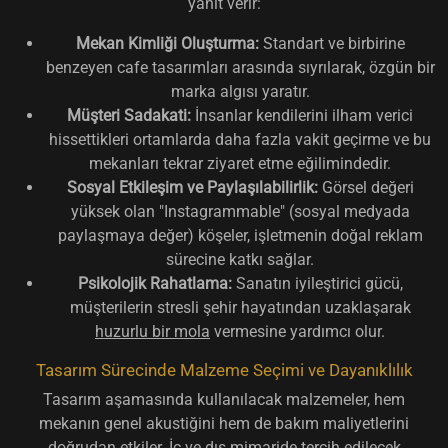
yanıt verir:
Mekan Kimliği Oluşturma:
Standart ve birbirine
benzeyen cafe tasarımları arasında sıyrılarak, özgün bir
marka algısı yaratır.
Müşteri Sadakati:
İnsanlar kendilerini ilham verici
hissettikleri ortamlarda daha fazla vakit geçirme ve bu
mekanları tekrar ziyaret etme eğilimindedir.
Sosyal Etkileşim ve Paylaşılabilirlik:
Görsel değeri
yüksek olan "Instagrammable" (sosyal medyada
paylaşmaya değer) köşeler, işletmenin doğal reklam
sürecine katkı sağlar.
Psikolojik Rahatlama:
Sanatın iyileştirici gücü,
müşterilerin stresli şehir hayatından uzaklaşarak
huzurlu bir mola
vermesine yardımcı olur.
Tasarım Sürecinde Malzeme Seçimi ve Dayanıklılık
Tasarım aşamasında kullanılacak malzemeler, hem
mekanın genel akustiğini hem de bakım maliyetlerini
doğrudan etkiler. İç ve dış mimaride tercih edilecek