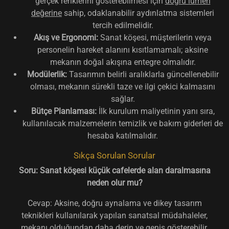
gerçek renklerini gösterebilmesi için
doğru lümen
değerine
sahip, odaklanabilir aydınlatma sistemleri
tercih edilmelidir.
Akış ve Ergonomi:
Sanat köşesi, müşterilerin veya
personelin hareket alanını kısıtlamamalı; aksine
mekanın doğal akışına entegre olmalıdır.
Modülerlik:
Tasarımın belirli aralıklarla güncellenebilir
olması, mekanın sürekli taze ve ilgi çekici kalmasını
sağlar.
Bütçe Planlaması:
İlk kurulum maliyetinin yanı sıra,
kullanılacak malzemelerin temizlik ve bakım giderleri de
hesaba katılmalıdır.
Sıkça Sorulan Sorular
Soru: Sanat köşesi küçük cafelerde alan daralmasına
neden olur mu?
Cevap: Aksine, doğru aynalama ve dikey tasarım
teknikleri kullanılarak yapılan sanatsal müdahaleler,
mekanı olduğundan daha derin ve geniş gösterebilir.