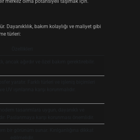
 bir merkez olma potansiyeli taşımak için.
Dayanıklılık, bakım kolaylığı ve maliyet gibi
e türleri:
Özellikleri
klı, ancak ağırdır ve özel bakım gerektirebilir.
er yaratır. Farklı türleri ve işleniş biçimleri
e UV ışınlarına karşı korunmalıdır.
modern tasarımlara uygun, dayanıklı ve
ydır. Paslanmaya karşı korunması önemlidir.
rn bir görünüm sunar. Kırılganlığına dikkat
edilmelidir.