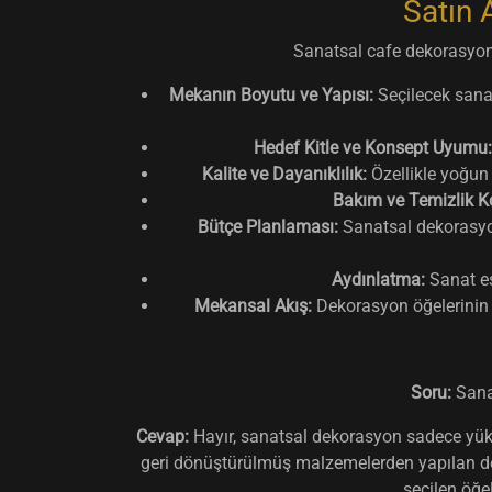
Satın 
Sanatsal cafe dekorasyon
Mekanın Boyutu ve Yapısı:
Seçilecek sanat
Hedef Kitle ve Konsept Uyumu:
Kalite ve Dayanıklılık:
Özellikle yoğun 
Bakım ve Temizlik Ko
Bütçe Planlaması:
Sanatsal dekorasyon,
Aydınlatma:
Sanat ese
Mekansal Akış:
Dekorasyon öğelerinin y
Soru:
Sanat
Cevap:
Hayır, sanatsal dekorasyon sadece yüksek 
geri dönüştürülmüş malzemelerden yapılan dekor
seçilen öğe