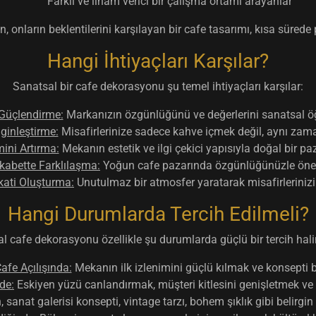
Farklı ve ilham verici bir çalışma ortamı arayanlar
, onların beklentilerini karşılayan bir cafe tasarımı, kısa sürede 
Hangi İhtiyaçları Karşılar?
Sanatsal bir cafe dekorasyonu şu temel ihtiyaçları karşılar:
Güçlendirme:
Markanızın özgünlüğünü ve değerlerini sanatsal öğ
ginleştirme:
Misafirlerinize sadece kahve içmek değil, aynı zam
ini Artırma:
Mekanın estetik ve ilgi çekici yapısıyla doğal bir 
kabette Farklılaşma:
Yoğun cafe pazarında özgünlüğünüzle öne
kati Oluşturma:
Unutulmaz bir atmosfer yaratarak misafirlerinizi
Hangi Durumlarda Tercih Edilmeli?
l cafe dekorasyonu özellikle şu durumlarda güçlü bir tercih halin
Cafe Açılışında:
Mekanın ilk izlenimini güçlü kılmak ve konsepti b
de:
Eskiyen yüzü canlandırmak, müşteri kitlesini genişletmek ve 
 sanat galerisi konsepti, vintage tarzı, bohem şıklık gibi belirg