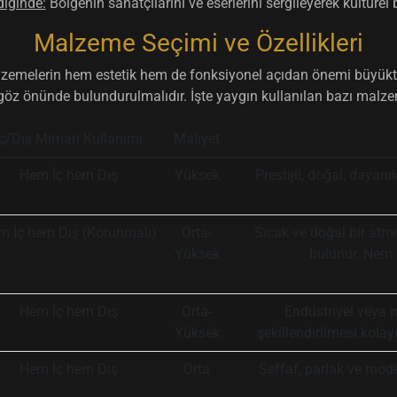
diğinde:
Bölgenin sanatçılarını ve eserlerini sergileyerek kültürel
Malzeme Seçimi ve Özellikleri
emelerin hem estetik hem de fonksiyonel açıdan önemi büyüktür. 
 göz önünde bulundurulmalıdır. İşte yaygın kullanılan bazı malzem
İç/Dış Mimari Kullanımı
Maliyet
Hem İç hem Dış
Yüksek
Prestijli, doğal, dayanı
m İç hem Dış (Korunmalı)
Orta-
Sıcak ve doğal bir atmosf
Yüksek
bulunur. Nem v
Hem İç hem Dış
Orta-
Endüstriyel veya 
Yüksek
şekillendirilmesi kola
Hem İç hem Dış
Orta
Şeffaf, parlak ve mode