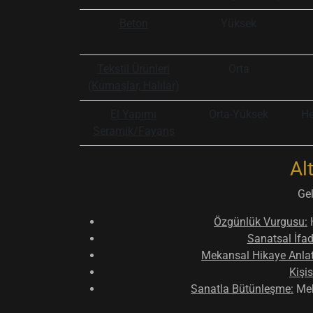
Beton
Yüksek
Tekstil Ürünleri
Orta
(Kumaşlar, Halılar)
El Yapımı
Orta-Yüksek
He
Seramik/Fayans
Al
Gel
Özgünlük Vurgusu:
H
Sanatsal İfa
Mekansal Hikaye Anlat
Kişis
Sanatla Bütünleşme:
Meka