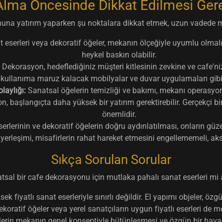
Alma Öncesinde Dikkat Edilmesi Ger
una yatırım yaparken şu noktalara dikkat etmek, uzun vadede 
 eserleri veya dekoratif öğeler, mekanın ölçeğiyle uyumlu olmalı
heykel baskın olabilir.
Dekorasyon, hedeflediğiniz müşteri kitlesinin zevkine ve cafe'ni
kullanıma maruz kalacak mobilyalar ve duvar uygulamaları gibi öğ
laylığı:
Sanatsal öğelerin temizliği ve bakımı, mekanı operasyon
 başlangıçta daha yüksek bir yatırım gerektirebilir. Gerçekçi bi
önemlidir.
rlerinin ve dekoratif öğelerin doğru aydınlatılması, onların güzel
erleşimi, misafirlerin rahat hareket etmesini engellememeli, ak
Sıkça Sorulan Sorular
sal bir cafe dekorasyonu için mutlaka pahalı sanat eserleri mi
fiyatlı sanat eserleriyle sınırlı değildir. El yapımı objeler, özgü
atif öğeler veya yerel sanatçıların uygun fiyatlı eserleri de mek
lerin mekanın genel konseptiyle bütünleşmesi ve özgün bir hava