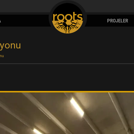
A
PROJELER
syonu
onu