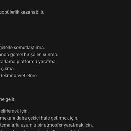
popülerlik kazanabilir.
elerle somutlaştırma.
anda görsel bir şölen sunma.
pazarlama platformu yaratma.
 çıkma.
 tekrar davet etme.
e gelir:
elirlemek için.
mekanı daha çekici hale getirmek için.
in temalarla uyumlu bir atmosfer yaratmak için.