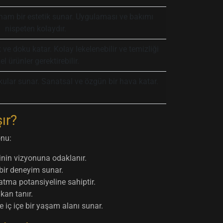
ham bir estetik sunar. Uygulaması ve bakımı
nispeten kolaydır.
e doku katar. Kolay lekelenebilir ve temizliği
el ürünler gerektirebilir.
kular sunar. Sanatsal ve özgün bir hava katar.
ır?
onu:
inin vizyonuna odaklanır.
bir deneyim sunar.
latma potansiyeline sahiptir.
kan tanır.
e iç içe bir yaşam alanı sunar.