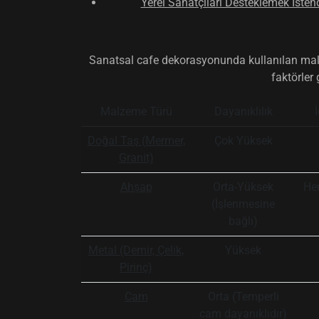
Yerel Sanatçıları Desteklemek İsten
Sanatsal cafe dekorasyonunda kullanılan malz
faktörler
Malzeme Türü
Dayanıklılık
Doğal Taş (Mermer,
Çok Yüksek
Granit)
Ahşap
Orta-Yüksek
He
(İşlenmesine
bağlı)
Metal (Demir, Çelik,
Yüksek
Pirinç)
Cam
Orta (Temperli
cam dayanıklıdır)