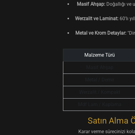
Masif Ahşap:
Doğallığı ve 
Werzalit ve Laminat:
60'lı yı
Metal ve Krom Detaylar:
"Din
Malzeme Türü
Masif Ahşap
Metal / Demir
Werzalit / Kompakt
Mdf Lam / Kaplama
Satın Alma Ö
Karar verme sürecinizi kol