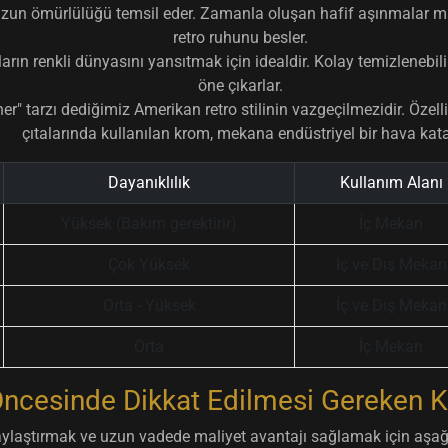
uzun ömürlülüğü temsil eder. Zamanla oluşan hafif aşınmalar m
retro ruhunu besler.
lların renkli dünyasını yansıtmak için idealdir. Kolay temizlenebili
öne çıkarlar.
er" tarzı dediğimiz Amerikan retro stilinin vazgeçilmezidir. Öze
çıtalarında kullanılan krom, mekana endüstriyel bir hava kata
Dayanıklılık
Kullanım Alanı
Yüksek (Bakım gerektirir)
İç Mekan
Çok Yüksek
İç ve Dış Mekan
Orta - Yüksek
İç ve Dış Mekan
Orta
İç Mekan
ncesinde Dikkat Edilmesi Gereken Kr
aylaştırmak ve uzun vadede maliyet avantajı sağlamak için aşa