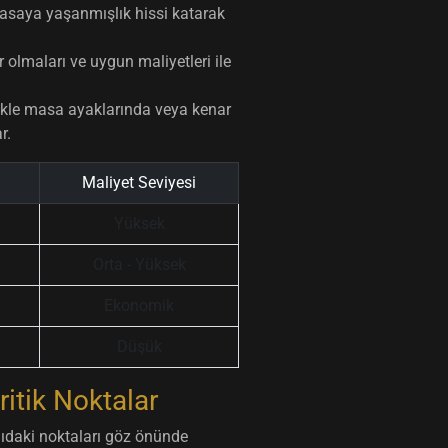
asaya yaşanmışlık hissi katarak
r olmaları ve uygun maliyetleri ile
llikle masa ayaklarında veya kenar
r.
Maliyet Seviyesi
Yüksek
Orta - Yüksek
Ekonomik
Düşük
itik Noktalar
ğıdaki noktaları göz önünde