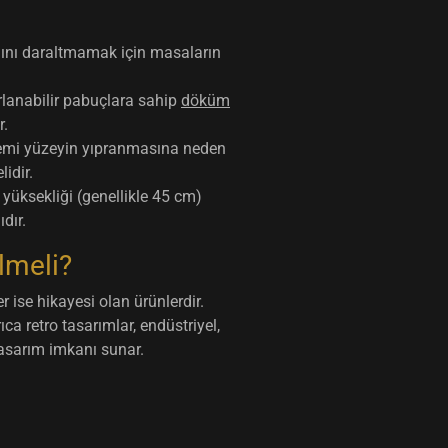
nını daraltmamak için masaların
lanabilir pabuçlara sahip
döküm
r.
işlemi yüzeyin yıpranmasına neden
idir.
yüksekliği (genellikle 45 cm)
dır.
lmeli?
er ise
hikayesi olan ürünlerdir
.
ca retro tasarımlar, endüstriyel,
tasarım imkanı sunar.