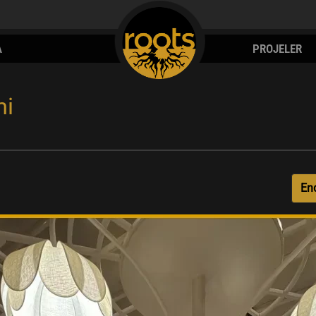
A
PROJELER
mi
En