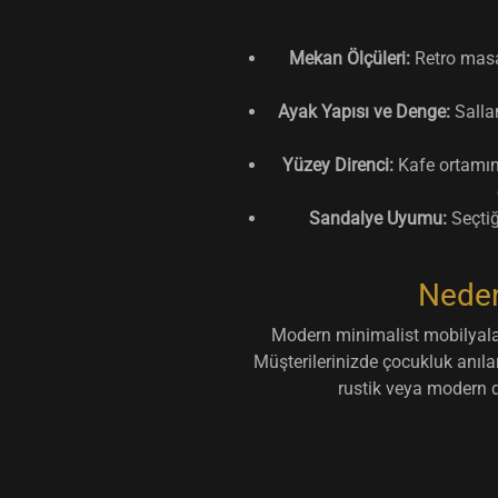
Mekan Ölçüleri:
Retro masa
Ayak Yapısı ve Denge:
Salla
Yüzey Direnci:
Kafe ortamınd
Sandalye Uyumu:
Seçtiğ
Neden
Modern minimalist mobilyalar 
Müşterilerinizde çocukluk anılar
rustik veya modern d