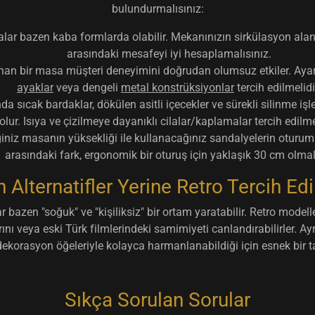
bulundurmalısınız:
lar bazen kaba formlarda olabilir. Mekanınızın sirkülasyon ala
arasındaki mesafeyi iyi hesaplamalısınız.
nan bir masa müşteri deneyimini doğrudan olumsuz etkiler. Ayar
ayaklar
veya dengeli
metal konstrüksiyonlar
tercih edilmelidi
a sıcak bardaklar, dökülen asitli içecekler ve sürekli silinme 
olur. Isıya ve çizilmeye dayanıklı cilalar/kaplamalar tercih edilmel
iniz masanın yüksekliği ile kullanacağınız sandalyelerin oturum 
arasındaki fark, ergonomik bir oturuş için yaklaşık 30 cm olmalı
 Alternatifler Yerine Retro Tercih Edi
bazen "soğuk" ve "kişiliksiz" bir ortam yaratabilir. Retro modell
ını veya eski Türk filmlerindeki samimiyeti canlandırabilirler. Ayrı
ekorasyon öğeleriyle kolayca harmanlanabildiği için esnek bir 
Sıkça Sorulan Sorular