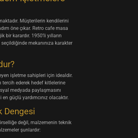
tadır. Müşterilerin kendilerini
 adım öne çıkar.
Retro cafe masa
 bir karardır. 1950’li yılların
 seçildiğinde mekanınıza karakter
dur?
en işletme sahipleri için idealdir.
 tercih ederek hedef kitlelerine
p sosyal medyada paylaşmasını
 en güçlü yardımcınız olacaktır.
k Dengesi
selliğe değil, malzemenin teknik
lzemeler şunlardır: