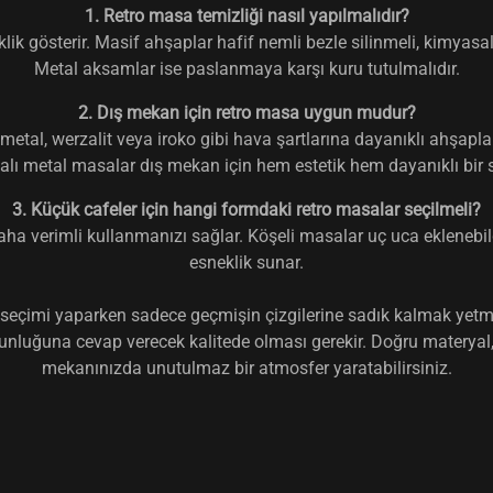
1. Retro masa temizliği nasıl yapılmalıdır?
k gösterir. Masif ahşaplar hafif nemli bezle silinmeli, kimyasal 
Metal aksamlar ise paslanmaya karşı kuru tutulmalıdır.
2. Dış mekan için retro masa uygun mudur?
etal, werzalit veya iroko gibi hava şartlarına dayanıklı ahşaplar
alı metal masalar dış mekan için hem estetik hem dayanıklı bir s
3. Küçük cafeler için hangi formdaki retro masalar seçilmeli?
aha verimli kullanmanızı sağlar. Köşeli masalar uç uca eklenebil
esneklik sunar.
 seçimi
yaparken sadece geçmişin çizgilerine sadık kalmak yetme
oğunluğuna cevap verecek kalitede olması gerekir. Doğru materyal
mekanınızda unutulmaz bir atmosfer yaratabilirsiniz.