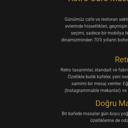
Günümüz cafe ve restoran sektö
evlerinde hissettikleri, geçmiş
seçimi
, sadece bir mobilya te
dinamizminden 70’li yılların boh
Ret
Retro tasarımlar, standart ve fabr
Özellikle butik kafeler, yeni n
samimi bir mesaj verirler. E
(Instagrammable mekanlar) ve ma
Doğru Ma
Bir kafede masalar gün boyu yoğ
özelliklerine de o