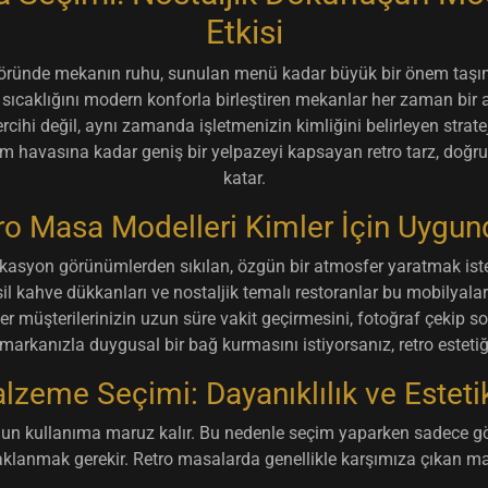
Etkisi
ründe mekanın ruhu, sunulan menü kadar büyük bir önem taşımak
in sıcaklığını modern konforla birleştiren mekanlar her zaman bir
rcihi değil, aynı zamanda işletmenizin kimliğini belirleyen stratejik
em havasına kadar geniş bir yelpazeyi kapsayan retro tarz, doğru
katar.
ro Masa Modelleri Kimler İçin Uygun
ikasyon görünümlerden sıkılan, özgün bir atmosfer yaratmak istey
esil kahve dükkanları ve nostaljik temalı restoranlar bu mobilyaları
ğer müşterilerinizin uzun süre vakit geçirmesini, fotoğraf çeki
rkanızla duygusal bir bağ kurmasını istiyorsanız, retro estetiği
lzeme Seçimi: Dayanıklılık ve Esteti
un kullanıma maruz kalır. Bu nedenle seçim yaparken sadece gör
daklanmak gerekir. Retro masalarda genellikle karşımıza çıkan ma