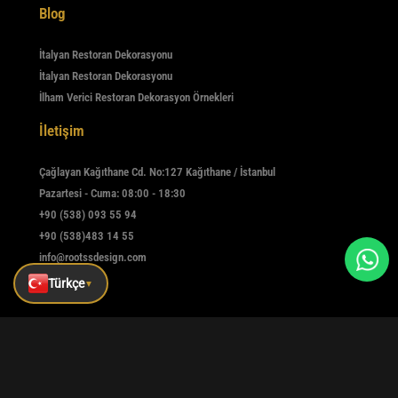
Blog
İtalyan Restoran Dekorasyonu
İtalyan Restoran Dekorasyonu
İlham Verici Restoran Dekorasyon Örnekleri
İletişim
Çağlayan Kağıthane Cd. No:127 Kağıthane / İstanbul
Pazartesi - Cuma: 08:00 - 18:30
+90 (538) 093 55 94
+90 (538)483 14 55
info@rootssdesign.com
Türkçe
▼
E-Bülten
Kaydolmak için e-postanızı girin
Kaydet