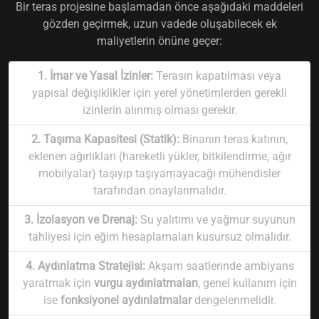
Bir teras projesine başlamadan önce aşağıdaki maddeleri
gözden geçirmek, uzun vadede oluşabilecek ek
maliyetlerin önüne geçer:
1. İmar ve Yasal İzinler:
Terasın kapatılması veya
yapısal değişiklikler için yerel yönetimlerden gerekli
izinlerin alınmış olması gerekir.
2. Taşıma Kapasitesi (Statik):
Binanın teras katının,
eklenen ağırlıkları (hareketli yükler, bitkilendirme, ağır
mobilyalar) taşıyıp taşıyamayacağı mühendisler
tarafından onaylanmalıdır.
3. İzolasyon ve Drenaj:
Su yalıtımı ve yağmur suyunun
tahliyesi için eğim hesaplamaları kusursuz olmalıdır.
4. Aydınlatma Stratejisi:
Akşam saatlerinde ambiyans
yaratmak için
vurgu aydınlatmaları
, genel kullanım için
ise
fonksiyonel aydınlatmalar
dengelenmelidir.