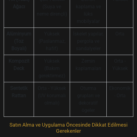
Ağacı
(Suya ve
kaplama ve
neme dirençli)
lüks
mobilyalar
Alüminyum
Yüksek
İskelet yapılar,
Orta
(Toz
(Paslanmaz,
pergola ve
Boyalı)
hafif)
sandalyeler
Kompozit
Yüksek
Zemin
Orta -
Deck
(Bakım
kaplamaları
Yüksek
gerektirmez)
Sentetik
Orta - Yüksek
Oturma
Ekonomik
Rattan
(UV korumalı
grupları ve
- Orta
olmalı)
dekoratif
ögeler
Satın Alma ve Uygulama Öncesinde Dikkat Edilmesi
Gerekenler