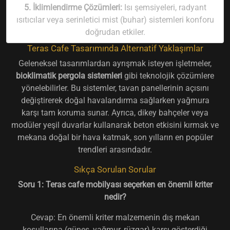
5. İklimlendirme Çözümleri:
Isı şemsiyeleri, radyant
ısıtıcılar veya serinletici mist (buhar) sistemleri konforu
doğrudan etkiler.
Teras Cafe Tasarımında Alternatif Yaklaşımlar
Geleneksel tasarımlardan ayrışmak isteyen işletmeler,
bioklimatik pergola sistemleri
gibi teknolojik çözümlere
yönelebilirler. Bu sistemler, tavan panellerinin açısını
değiştirerek doğal havalandırma sağlarken yağmura
karşı tam koruma sunar. Ayrıca, dikey bahçeler veya
modüler yeşil duvarlar kullanarak beton etkisini kırmak ve
mekana doğal bir hava katmak, son yılların en popüler
trendleri arasındadır.
Sıkça Sorulan Sorular
Soru 1: Teras cafe mobilyası seçerken en önemli kriter
nedir?
Cevap: En önemli kriter malzemenin dış mekan
koşullarına (güneş, yağmur, rüzgar) karşı gösterdiği