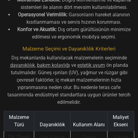
sistemleri ile alanın dört mevsim kullanılabilmesi.
Operasyonel Verimlilik:
Garsonların hareket alanının
kısıtlanmaması ve servis hızının korunması.
Konfor ve Akustik:
Dış ortam gürültüsünün minimize
edilmesi ve ergonomik mobilya seçimi.
Malzeme Seçimi ve Dayanıklılık Kriterleri
Dış mekanlarda kullanılacak malzemelerin seçiminde
dayanıklılık
,
bakım kolaylığı
ve
estetik uyum
ön planda
tutulmalıdır. Güneş ışınları (UV), yağmur ve rüzgar gibi
çevresel faktörler, iç mekan malzemelerinin hızla
yıpranmasına neden olur. Bu nedenle teras cafe
tasarımında endüstriyel standartlara uygun ürünler tercih
edilmelidir.
Malzeme
Maliyet
Türü
Dayanıklılık
Kullanım Alanı
Ekseni
Tik (Teak)
Çok Yüksek
Zemin
Yüksek