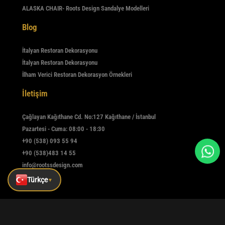
ALASKA CHAIR- Roots Design Sandalye Modelleri
Blog
İtalyan Restoran Dekorasyonu
İtalyan Restoran Dekorasyonu
İlham Verici Restoran Dekorasyon Örnekleri
İletişim
Çağlayan Kağıthane Cd. No:127 Kağıthane / İstanbul
Pazartesi - Cuma: 08:00 - 18:30
+90 (538) 093 55 94
+90 (538)483 14 55
info@rootssdesign.com
Türkçe
▼
E-Bülten
Kaydolmak için e-postanızı girin
Kaydet