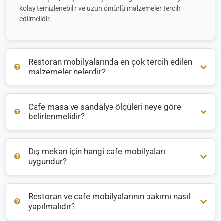
kolay temizlenebilir ve uzun ömürlü malzemeler tercih
edilmelidir.
Restoran mobilyalarında en çok tercih edilen
malzemeler nelerdir?
Cafe masa ve sandalye ölçüleri neye göre
Restoran mobilyalarında genellikle
ahşap
,
metal
ve
rattan
belirlenmelidir?
malzemeler öne çıkar. İç mekanlarda sıcak bir atmosfer için
ahşap, dış mekanlarda ise hava koşullarına dayanıklı
alüminyum veya rattan tercih edilir.
Dış mekan için hangi cafe mobilyaları
Masa ve sandalye ölçüleri, mekanın büyüklüğüne ve oturma
uygundur?
düzenine göre belirlenir. Ortalama bir masa yüksekliği 75
cm, sandalye oturma yüksekliği ise 45 cm civarındadır. Bu
oranlar kullanıcı konforunu sağlar.
Restoran ve cafe mobilyalarının bakımı nasıl
Dış mekanlarda
suya, güneşe ve neme dayanıklı
mobilyalar
yapılmalıdır?
tercih edilmelidir. Rattan, alüminyum ve galvanizli metal
ürünler uzun ömürlü kullanım sağlar. Ayrıca UV korumalı