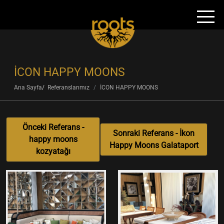
İCON HAPPY MOONS
Ana Sayfa
Referanslarımız
İCON HAPPY MOONS
Önceki Referans -
Sonraki Referans - İkon
happy moons
Happy Moons Galataport
kozyatağı