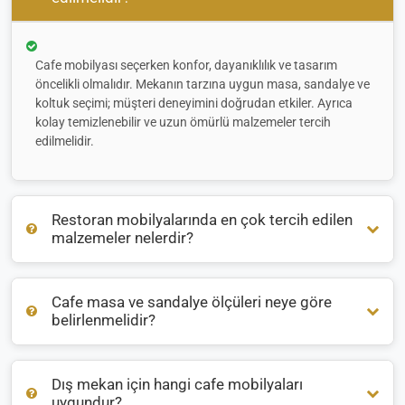
Cafe mobilyası seçerken konfor, dayanıklılık ve tasarım
öncelikli olmalıdır. Mekanın tarzına uygun masa, sandalye ve
koltuk seçimi; müşteri deneyimini doğrudan etkiler. Ayrıca
kolay temizlenebilir ve uzun ömürlü malzemeler tercih
edilmelidir.
Restoran mobilyalarında en çok tercih edilen
malzemeler nelerdir?
Cafe masa ve sandalye ölçüleri neye göre
Restoran mobilyalarında genellikle
ahşap
,
metal
ve
rattan
belirlenmelidir?
malzemeler öne çıkar. İç mekanlarda sıcak bir atmosfer için
ahşap, dış mekanlarda ise hava koşullarına dayanıklı
alüminyum veya rattan tercih edilir.
Dış mekan için hangi cafe mobilyaları
Masa ve sandalye ölçüleri, mekanın büyüklüğüne ve oturma
uygundur?