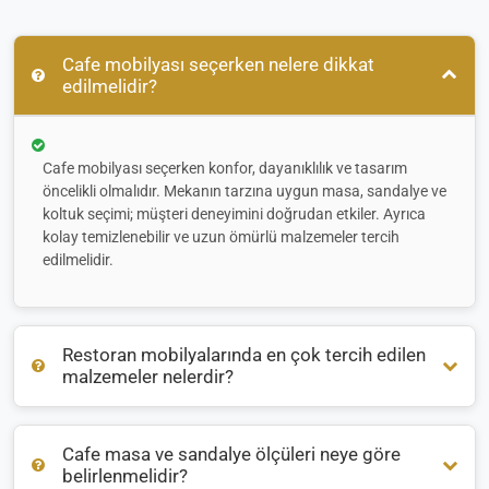
Cafe mobilyası seçerken nelere dikkat
edilmelidir?
Cafe mobilyası seçerken konfor, dayanıklılık ve tasarım
öncelikli olmalıdır. Mekanın tarzına uygun masa, sandalye ve
koltuk seçimi; müşteri deneyimini doğrudan etkiler. Ayrıca
kolay temizlenebilir ve uzun ömürlü malzemeler tercih
edilmelidir.
Restoran mobilyalarında en çok tercih edilen
malzemeler nelerdir?
Cafe masa ve sandalye ölçüleri neye göre
Restoran mobilyalarında genellikle
ahşap
,
metal
ve
rattan
belirlenmelidir?
malzemeler öne çıkar. İç mekanlarda sıcak bir atmosfer için