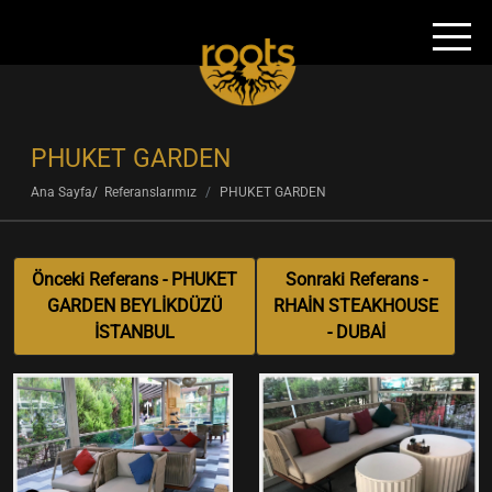
PHUKET GARDEN
Ana Sayfa
Referanslarımız
PHUKET GARDEN
Önceki Referans - PHUKET
Sonraki Referans -
GARDEN BEYLİKDÜZÜ
RHAİN STEAKHOUSE
İSTANBUL
- DUBAİ