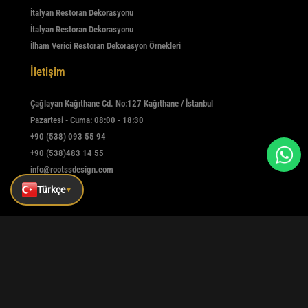
İtalyan Restoran Dekorasyonu
İtalyan Restoran Dekorasyonu
İlham Verici Restoran Dekorasyon Örnekleri
İletişim
Çağlayan Kağıthane Cd. No:127 Kağıthane / İstanbul
Pazartesi - Cuma: 08:00 - 18:30
+90 (538) 093 55 94
+90 (538)483 14 55
info@rootssdesign.com
Türkçe
▼
E-Bülten
Kaydolmak için e-postanızı girin
Kaydet