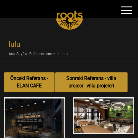
lulu
Ana Sayfa
Referanslarımız
lulu
Önceki Referans -
Sonraki Referans - villa
ELAN CAFE
projesi - villa projeleri