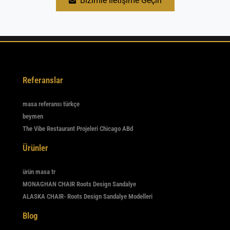
Bizimle İletişime Geçin
mobilyaları mevsim geçişlerinde kapalı alanda muhafaza
edilerek ömrü uzatılabilir.
Referanslar
masa referansı türkçe
beymen
The Vibe Restaurant Projeleri Chicago ABd
Ürünler
ürün masa tr
MONAGHAN CHAIR Roots Design Sandalye
ALASKA CHAIR- Roots Design Sandalye Modelleri
Blog