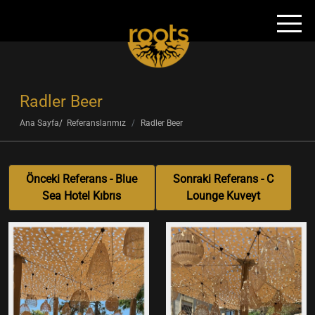
Radler Beer
Ana Sayfa
Referanslarımız
Radler Beer
Önceki Referans - Blue
Sonraki Referans - C
Sea Hotel Kıbrıs
Lounge Kuveyt