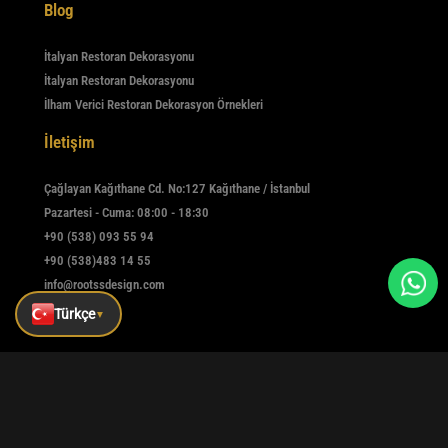
Blog
İtalyan Restoran Dekorasyonu
İtalyan Restoran Dekorasyonu
İlham Verici Restoran Dekorasyon Örnekleri
İletişim
Çağlayan Kağıthane Cd. No:127 Kağıthane / İstanbul
Pazartesi - Cuma: 08:00 - 18:30
+90 (538) 093 55 94
+90 (538)483 14 55
info@rootssdesign.com
Türkçe
▼
E-Bülten
Kaydolmak için e-postanızı girin
Kaydet