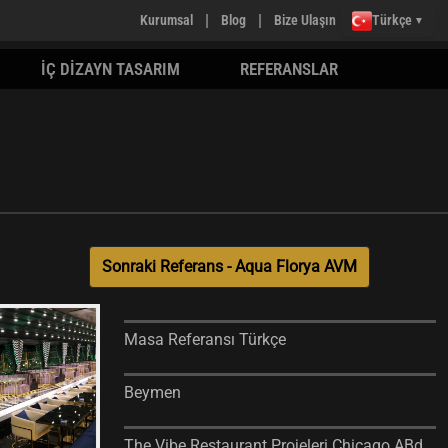
|
|
Kurumsal
Blog
Bize Ulaşın
Türkçe
▼
İÇ DİZAYN TASARIM
REFERANSLAR
Sonraki Referans - Aqua Florya AVM
Masa Referansı Türkçe
Beymen
The Vibe Restaurant Projeleri Chicago ABd