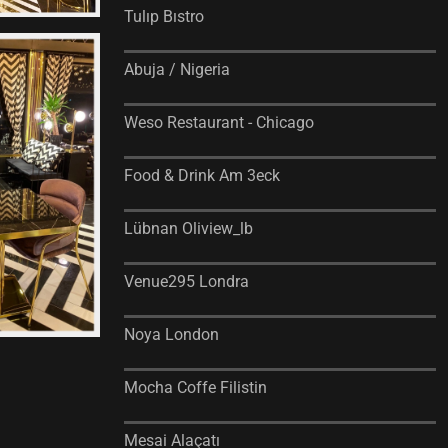
Tulıp Bıstro
Abuja / Nigeria
Weso Restaurant - Chicago
Food & Drink Am 3eck
Lübnan Oliview_lb
Venue295 Londra
Noya London
Mocha Coffe Filistin
Mesai Alaçatı