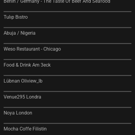
Berlin / Germany - The Taste Of Beef And Seafood
Tulıp Bıstro
Abuja / Nigeria
Weso Restaurant - Chicago
Food & Drink Am 3eck
Lübnan Oliview_lb
Venue295 Londra
Noya London
Mocha Coffe Filistin