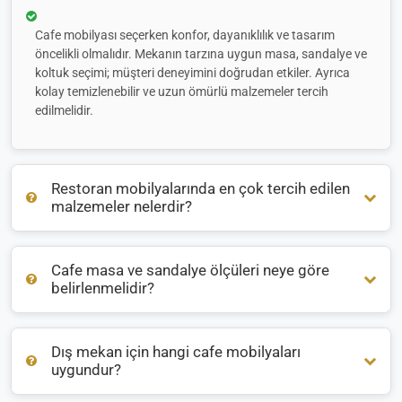
Cafe mobilyası seçerken konfor, dayanıklılık ve tasarım
öncelikli olmalıdır. Mekanın tarzına uygun masa, sandalye ve
koltuk seçimi; müşteri deneyimini doğrudan etkiler. Ayrıca
kolay temizlenebilir ve uzun ömürlü malzemeler tercih
edilmelidir.
Restoran mobilyalarında en çok tercih edilen
malzemeler nelerdir?
Cafe masa ve sandalye ölçüleri neye göre
Restoran mobilyalarında genellikle
ahşap
,
metal
ve
rattan
belirlenmelidir?
malzemeler öne çıkar. İç mekanlarda sıcak bir atmosfer için
ahşap, dış mekanlarda ise hava koşullarına dayanıklı
alüminyum veya rattan tercih edilir.
Dış mekan için hangi cafe mobilyaları
Masa ve sandalye ölçüleri, mekanın büyüklüğüne ve oturma
uygundur?
düzenine göre belirlenir. Ortalama bir masa yüksekliği 75
cm, sandalye oturma yüksekliği ise 45 cm civarındadır. Bu